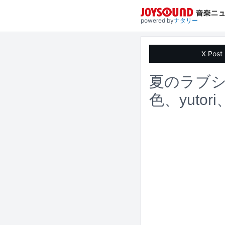
powered by
ナタリー
X Post
夏のラブシ
色、yut