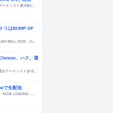
10月11日に岡山・中世夢が原で開催される音楽フェス「STARS ON 26」の出演アーティスト第2弾が発表された。
リはBUMP OF
8月29日と30日に大阪・泉大津フェニックスで行われる野外ライブイベント「RUSH BALL 2026」のタイムテーブルが公開された。
Chevon、ハク。選
フェンダーによる次世代アーティスト支援プログラム「Fender Next 2026」の選出アーティスト全15組が発表され、日本からは北海道・札幌出身のChevon、大阪を中心に活動するハク。の2組が選ばれた。
ubeで生配信
Saucy Dogが7月21日に東京・東京ガーデンシアターで開催するワンマンライブ「NOW LOADING ...。」の模様が、YouTubeで生配信されることが決まった。