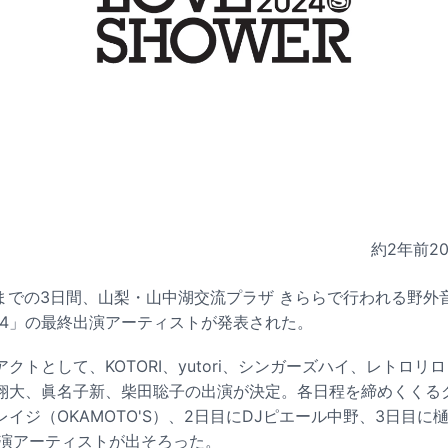
約2年前
2
日までの3日間、山梨・山中湖交流プラザ きららで行われる野外音
 2024」の最終出演アーティストが発表された。
クトとして、KOTORI、yutori、シンガーズハイ、レトロリ
翔大、眞名子新、柴田聡子の出演が決定。各日程を締めくくる
イジ（OKAMOTO'S）、2日目にDJピエール中野、3日目に
出演アーティストが出そろった。