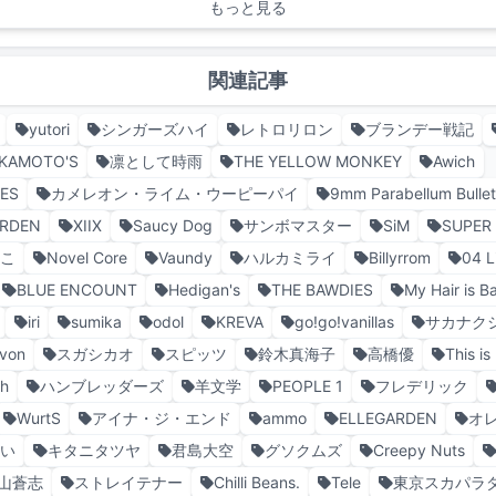
もっと見る
関連記事
yutori
シンガーズハイ
レトロリロン
ブランデー戦記
KAMOTO'S
凛として時雨
THE YELLOW MONKEY
Awich
TES
カメレオン・ライム・ウーピーパイ
9mm Parabellum Bullet
ARDEN
XIIX
Saucy Dog
サンボマスター
SiM
SUPER
こ
Novel Core
Vaundy
ハルカミライ
Billyrrom
04 L
BLUE ENCOUNT
Hedigan's
THE BAWDIES
My Hair is B
iri
sumika
odol
KREVA
go!go!vanillas
サカナク
von
スガシカオ
スピッツ
鈴木真海子
高橋優
This i
ch
ハンブレッダーズ
羊文学
PEOPLE 1
フレデリック
WurtS
アイナ・ジ・エンド
ammo
ELLEGARDEN
オ
ない
キタニタツヤ
君島大空
グソクムズ
Creepy Nuts
山蒼志
ストレイテナー
Chilli Beans.
Tele
東京スカパラ