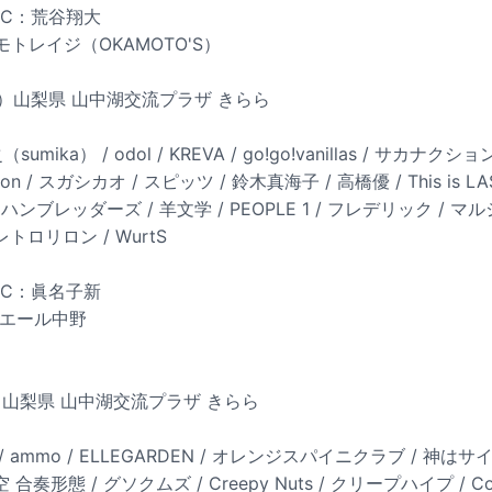
TIC：荒谷翔大
カモトレイジ（OKAMOTO'S）
土）山梨県 山中湖交流プラザ きらら
之（sumika） / odol / KREVA / go!go!vanillas / サカナクション
 / スガシカオ / スピッツ / 鈴木真海子 / 高橋優 / This is LAST 
 / ハンブレッダーズ / 羊文学 / PEOPLE 1 / フレデリック / マルシィ 
レトロリロン / WurtS
TIC：眞名子新
Jピエール中野
日）山梨県 山中湖交流プラザ きらら
ammo / ELLEGARDEN / オレンジスパイニクラブ / 神はサ
奏形態 / グソクムズ / Creepy Nuts / クリープハイプ / Cont