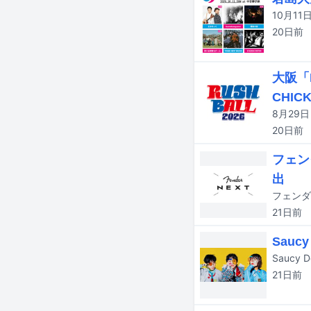
20日
前
大阪「
CHICK
20日
前
フェン
出
21日
前
Sauc
21日
前