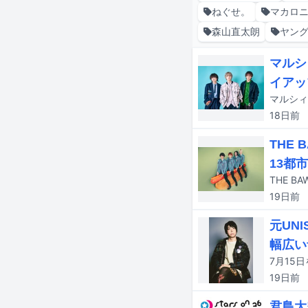
ねぐせ。
マカロ
森山直太朗
ヤン
マルシ
イアッ
マルシィ
18日
前
THE 
13都
19日
前
元UNI
幅広い
19日
前
君島大