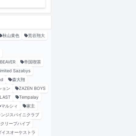
秋山黄色
荒谷翔大
 BEAVER
帝国喫茶
imited Sazabys
ad
森大翔
ション
ZAZEN BOYS
s LAST
Tempalay
マルシィ
家主
レンジスパイニクラブ
クリープハイプ
ダイスオーケストラ