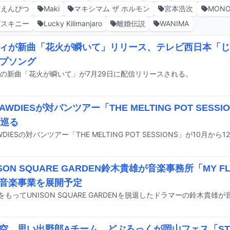
ニえんぴつ
Maki
マキシマム ザ ホルモン
宮本浩次
MONO
グスキニー
Lucky Kilimanjaro
離婚伝説
WANIMA
ィが新曲「花火が瞬いて」リリース、テレビ西日本「じ
プソング
の新曲「花火が瞬いて」が7月29日に配信リリースされる。
BAWDIESが対バンツアー「THE MELTING POT SES
市巡る
SON SQUARE GARDEN鈴木貴雄が音楽事務所「MY F
音楽事業を展開予定
空、思い出野郎Aチーム、どぶろっくが岡山フェス「STA