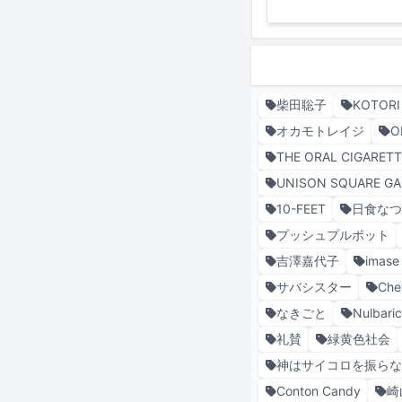
柴田聡子
KOTORI
オカモトレイジ
O
THE ORAL CIGARET
UNISON SQUARE G
10-FEET
日食なつ
プッシュプルポット
吉澤嘉代子
imase
サバシスター
Che
なきごと
Nulbari
礼賛
緑黄色社会
神はサイコロを振ら
Conton Candy
崎