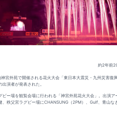
約2年前
2
治神宮外苑で開催される花火大会「東日本大震災・九州災害復興チ
の出演者が発表された。
グビー場を観覧会場に行われる「神宮外苑花火大会」。出演ア
、秩父宮ラグビー場にCHANSUNG（2PM）、Gulf、青山