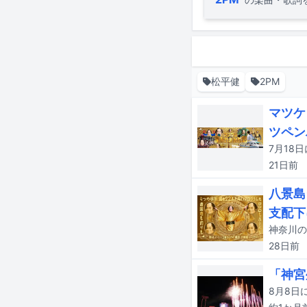
松平健
2PM
マツケ
ツペン
21日
前
八景島
支配下
28日
前
「神宮
8月8日