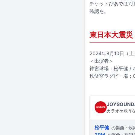
チケットぴあでは7
確認を。
東日本大震災
2024年8月10日（
＜出演者＞
神宮球場：松平健 / an
秩父宮ラグビー場：CHAN
JOYSOUND
カラオケ歌うな
松平健
の楽曲・歌
2PM
の楽曲・歌詞