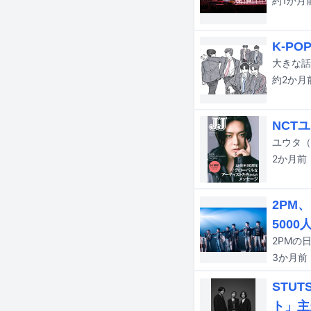
約1か月
K-P
約2か月
NCT
2か月
前
2PM
5000
3か月
前
STU
ト」主