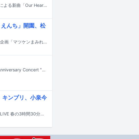
プロデューサー / トラックメイカーのSTUTSと、シンガーソングライターbutajiによる新曲「Our Hearts feat. アイナ・ジ・エンド」が5月13日にリリースされることが決定。この曲は、5月14日に配信されるNetflixシリーズ「ソウルメイト」の主題歌として書き下ろされた楽曲であり、YouTubeでは楽曲を使用したドラマの予告編が公開されている。
うえんち」開園、松
マツケンこと松平健と神奈川の横浜・八景島シーパラダイスのコラボレーション企画「マツケンまみれゆうえんち」が本日4月17日から5月7日まで展開される。
5月9、10日に東京・東京ドームで開催される2PMのライブ「2PM Japan 15th Anniversary Concert "THE RETURN" in TOKYO DOME」のうち、2日目の公演の模様がTELASAで生配信される。
！キンプリ、小泉今
本日4月3日18:30から放送のテレビ朝日系「ミュージックステーション DREAM LIVE 春の3時間30分スペシャル」のタイムテーブルが公開された。