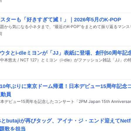
前
OPスターも「好きすぎて滅！」｜2026年5月のK-POP
前
ユウタとi-dleミヨンが「JJ」表紙に登場、創刊50周年
、10年ぶりに東京ドーム帰還！日本デビュー15周年記念
人動員
TSとbutajiが再びタッグ、アイナ・ジ・エンド迎えてNetf
題歌を担当