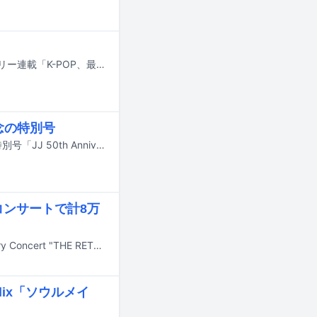
大きな話題から気になる小ネタまで、“最近のK-POP”をまとめて振り返るマンスリー連載「K-POP、最近どう？」。5月は、アメリカの「American Music Awards（AMAs）」にて、BTSが最高賞である「Artist of the Year」を含む3冠に輝き、さらに6月のFIFAワールドカップ決勝のハーフタイムショー出演が予告されるというビッグニュースが。W杯開幕セレモニーではBLACKPINKのリサが公式ソングの歌唱に参加することも明らかになり胸を躍らせたファンも多いのではないでしょうか。一方で、「KCON JAPAN」「ASIA STAR ENTERTAINER AWARDS」（ASEA）、2PMの約10年ぶりとなる東京ドーム公演、SEVENTEENやTOMORROW X TOGETHERがファンミーティングを行いK-POPシーンを代表するスターたちがこぞって来日するなど、日本国内もイベントづくし。本稿では、そんな5月のK-POPシーンから、印象的な出来事をピックアップしてお届けします。
記念の特別号
ユウタ（中本悠太 / NCT 127）とミヨン（i-dle）がファッション雑誌「JJ」の特別号「JJ 50th Anniversary EDITION」の表紙を飾る。
コンサートで計8万
2PMの日本デビュー15周年を記念したコンサート「2PM Japan 15th Anniversary Concert "THE RETURN" in TOKYO DOME」が5月9、10日に東京・東京ドームにて開催された。2PMが東京ドームにて単独公演を行うのはおよそ10年ぶりとなる。
lix「ソウルメイ