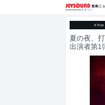
powered by
ナタリー
X Post
夏の夜、打
出演者第1