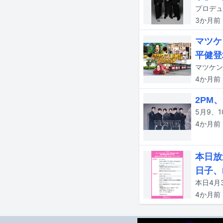
3か月
前
マツケ
平健登
4か月
前
2PM
4か月
前
本日放
日子、
4か月
前