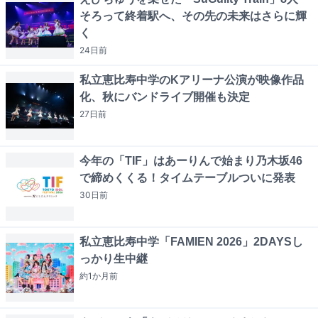
そろって終着駅へ、その先の未来はさらに輝
く
24日
前
私立恵比寿中学のKアリーナ公演が映像作品
化、秋にバンドライブ開催も決定
27日
前
今年の「TIF」はあーりんで始まり乃木坂46
で締めくくる！タイムテーブルついに発表
30日
前
私立恵比寿中学「FAMIEN 2026」2DAYSし
っかり生中継
約1か月
前