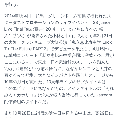
を行う。
2014年1月4日、群馬・グリーンドーム前橋で行われたス
ターダストプロモーションのライブイベント「3B junior
Live Final “俺の藤井” 2014」で、えびちゅうへの“転
入”（加入）が発表された小林と中山。2人は同年3月21日
の大阪・グランキューブ大阪公演「私立恵比寿中学 Luck
To The Future PART2」でデビューを果たし、4月15日に
は単独コンサート「私立恵比寿中学合同出発式～今、君が
ここにいる～」で東京・日本武道館のステージを踏んだ。
2人は武道館という晴れ舞台に、なぜかレンコンと天丼の
着ぐるみで登場。大きなインパクトを残したステージから
10年の月日が流れた。10周年ライブのサブタイトルは、
このエピソードにちなんだもの。メインタイトルの「それ
みろ！カホリコ」は2人が転入当時に行っていたUstream
配信番組のタイトルだ。
また10月28日に24歳の誕生日を迎える中山は、翌29日に