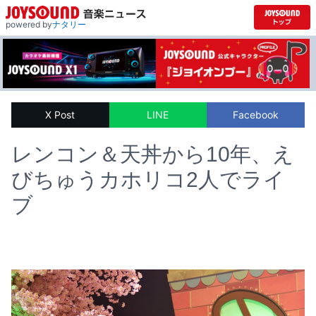
powered by
ナタリー
X Post
LINE
Facebook
レンコン＆天丼から10年、え
びちゅうカホリコ2人でライ
ブ