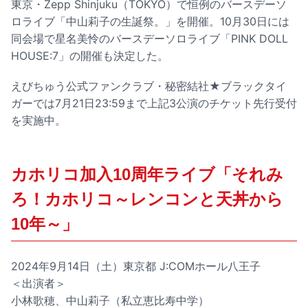
東京・Zepp Shinjuku（TOKYO）で恒例のバースデーソ
ロライブ「中山莉子の生誕祭。」を開催。10月30日には
同会場で星名美怜のバースデーソロライブ「PINK DOLL
HOUSE:7」の開催も決定した。
えびちゅう公式ファンクラブ・秘密結社★ブラックタイ
ガーでは7月21日23:59まで上記3公演のチケット先行受付
を実施中。
カホリコ加入10周年ライブ「それみ
ろ！カホリコ～レンコンと天丼から
10年～」
2024年9月14日（土）東京都 J:COMホール八王子
＜出演者＞
小林歌穂、中山莉子（私立恵比寿中学）