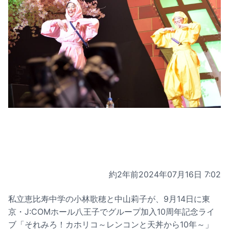
約2年前
2024年07月16日 7:02
私立恵比寿中学の小林歌穂と中山莉子が、9月14日に東
京・J:COMホール八王子でグループ加入10周年記念ライ
ブ「それみろ！カホリコ～レンコンと天丼から10年～」