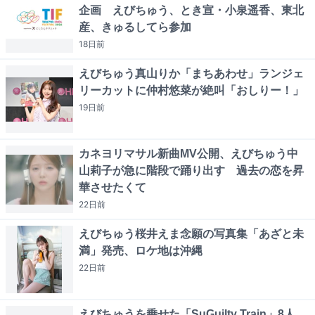
企画 えびちゅう、とき宣・小泉遥香、東北
産、きゅるしてら参加
18日
前
えびちゅう真山りか「まちあわせ」ランジェ
リーカットに仲村悠菜が絶叫「おしりー！」
19日
前
カネヨリマサル新曲MV公開、えびちゅう中
山莉子が急に階段で踊り出す 過去の恋を昇
華させたくて
22日
前
えびちゅう桜井えま念願の写真集「あざと未
満」発売、ロケ地は沖縄
22日
前
えびちゅうを乗せた「SuGuilty Train」8人