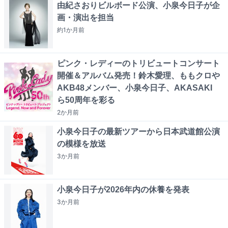
由紀さおりビルボード公演、小泉今日子が企
画・演出を担当
約1か月
前
ピンク・レディーのトリビュートコンサート
開催＆アルバム発売！鈴木愛理、ももクロや
AKB48メンバー、小泉今日子、AKASAKI
ら50周年を彩る
2か月
前
小泉今日子の最新ツアーから日本武道館公演
の模様を放送
3か月
前
小泉今日子が2026年内の休養を発表
3か月
前