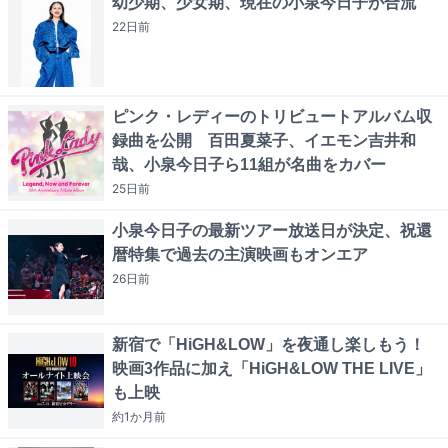
幼少期、少女期、現在の小泉今日子が合流
22日
前
ピンク・レディーのトリビュートアルバム収
録曲を公開 百田夏菜子、イエモン吉井和
哉、小泉今日子ら11組が名曲をカバー
25日
前
小泉今日子の最新ツアー放送日が決定、祝還
暦特集で過去の主演映画もオンエア
26日
前
新宿で「HiGH&LOW」を夜通し楽しもう！
映画3作品に加え「HiGH&LOW THE LIVE」
も上映
約1か月
前