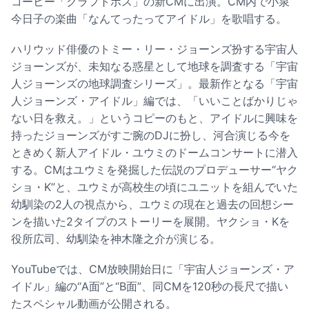
コーヒー「クラフトボス」の新CMに出演。CM内で小泉
今日子の楽曲「なんてったってアイドル」を歌唱する。
ハリウッド俳優のトミー・リー・ジョーンズ扮する宇宙人
ジョーンズが、未知なる惑星として地球を調査する「宇宙
人ジョーンズの地球調査シリーズ」。最新作となる「宇宙
人ジョーンズ・アイドル」編では、「いいことばかりじゃ
ない日を救え。」というコピーのもと、アイドルに興味を
持ったジョーンズがすご腕のDJに扮し、河合演じる今を
ときめく新人アイドル・ユウミのドームコンサートに潜入
する。CMはユウミを発掘した伝説のプロデューサー“ヤク
ショ・K”と、ユウミが高校生の頃にユニットを組んでいた
幼馴染の2人の視点から、ユウミの現在と過去の回想シー
ンを描いた2タイプのストーリーを展開。ヤクショ・Kを
役所広司、幼馴染を神木隆之介が演じる。
YouTubeでは、CM放映開始日に「宇宙人ジョーンズ・ア
イドル」編の“A面”と“B面”、同CMを120秒の長尺で描い
たスペシャル動画が公開される。