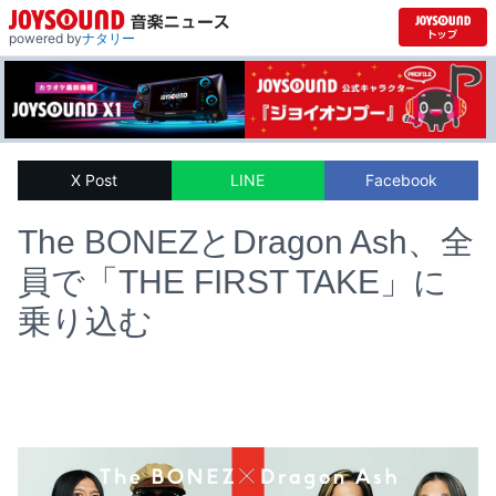
powered by
ナタリー
X Post
LINE
Facebook
The BONEZとDragon Ash、全
員で「THE FIRST TAKE」に
乗り込む