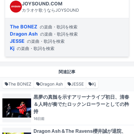
JOYSOUND.COM
カラオケ歌うならJOYSOUND
The BONEZ
の楽曲・歌詞を検索
Dragon Ash
の楽曲・歌詞を検索
JESSE
の楽曲・歌詞を検索
Kj
の楽曲・歌詞を検索
関連記事
The BONEZ
Dragon Ash
JESSE
Kj
黒夢の真髄を示すアリーナライブ初日、清春
＆人時が奏でたロックンローラーとしての矜
持
16日
前
Dragon Ash＆The Ravens櫻井誠が退院、