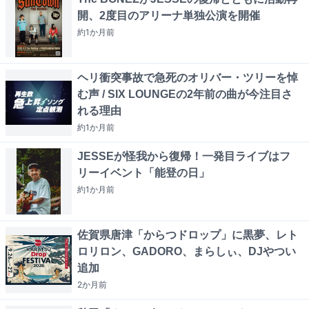
開、2度目のアリーナ単独公演を開催
約1か月
前
ヘリ衝突事故で急死のオリバー・ツリーを悼
む声 / SIX LOUNGEの2年前の曲が今注目さ
れる理由
約1か月
前
JESSEが怪我から復帰！一発目ライブはフ
リーイベント「能登の日」
約1か月
前
佐賀県唐津「からつドロップ」に黒夢、レト
ロリロン、GADORO、まらしぃ、DJやつい
追加
2か月
前