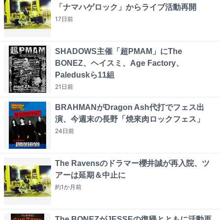
「ナマハゲロック」からライブ活動再開
17日
前
SHADOWS主催「超PMAM」にThe
BONEZ、ヘイスミ、Age Factory、
Paleduskら11組
21日
前
BRAHMANがDragon Ash代打でフェス出
演、今週末の長野「焼來肉ロックフェス」
24日
前
The Ravensのドラマー櫻井誠が再入院、ツ
アーは延期＆中止に
約1か月
前
The BONEZがJESSEの復帰とともに活動再