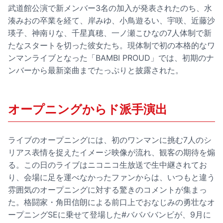
武道館公演で新メンバー3名の加入が発表されたのち、水
湊みおの卒業を経て、岸みゆ、小鳥遊るい、宇咲、近藤沙
瑛子、神南りな、千星真穂、一ノ瀬こひなの7人体制で新
たなスタートを切った彼女たち。現体制で初の本格的なワ
ンマンライブとなった「BAMBI PROUD」では、初期のナ
ンバーから最新楽曲までたっぷりと披露された。
オープニングからド派手演出
ライブのオープニングには、初のワンマンに挑む7人のシ
リアス表情を捉えたイメージ映像が流れ、観客の期待を煽
る。この日のライブはニコニコ生放送で生中継されてお
り、会場に足を運べなかったファンからは、いつもと違う
雰囲気のオープニングに対する驚きのコメントが集まっ
た。格闘家・角田信朗による前口上でおなじみの勇壮なオ
ープニングSEに乗せて登場した#ババババンビが、9月に