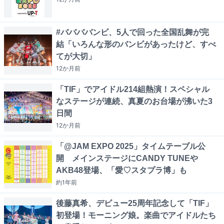
#ババババンビ、5人で回った全国乱舞が完
結「いろんな形のバンビがあったけど、すべ
てが大切」
12か月
前
「TIF」でアイドル214組熱演！スペシャル
なステージが連続、真夏のお台場が沸いた3
日間
12か月
前
「@JAM EXPO 2025」タイムテーブル公
開 メインステージにCANDY TUNEや
AKB48登場、「愛♡スタプラ博」も
約1年
前
後藤真希、デビュー25周年記念して「TIF」
初登場！モーニング娘。楽曲でアイドルたち