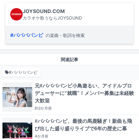
JOYSOUND.COM
カラオケ歌うならJOYSOUND
#ババババンビ
の楽曲・歌詞を検索
関連記事
#ババババンビ
元#ババババンビ小鳥遊るい、アイドルプロ
デューサーに“就職”！メンバー募集は未経験
大歓迎
約2か月
前
#ババババンビ、最後の馬鹿騒ぎ！新曲も飛
び出した盛り盛りライブで6年の歴史に幕
4か月
前