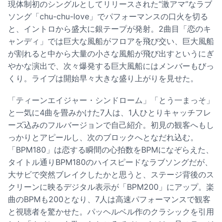
現体制初のシングルとしてリリースされた“激アマ”なラブ
ソング「chu-chu-love」でパフォーマンスの口火を切る
と、イントロから盛大に銀テープが発射。2曲目「恋のキ
ャンディ」では巨大な風船がフロアを飛び交い、巨大風船
が割れると中から大量の小さな風船が飛び出すというにぎ
やかな演出で、次々爆発する巨大風船にはメンバーもびっ
くり。ライブは開始早々大きな盛り上がりを見せた。
「ティーンエイジャー・シンドローム」「とう一まっそ」
と一気に4曲を畳みかけた7人は、1人ひとりキャッチフレ
ーズ込みのフルバージョンで自己紹介。初見の観客へもし
っかりとアピールし、次のブロックへとなだれ込む。
「BPM180」は恋する瞬間の心拍数をBPMになぞらえた、
タイトル通りBPM180のハイスピードなラブソングだが、
大サビで突然ブレイクしたかと思うと、ステージ背後のス
クリーンに映るデジタル表示が「BPM200」にアップ。楽
曲のBPMも200となり、7人は高速パフォーマンスで観客
と視聴者を驚かせた。パッヘルベル作のクラシックを引用