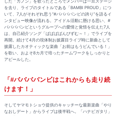
した「カノン」を歌ったところでメンバーは一旦ステージ
を去り、ライブのタイトルである「BAMBI PROUD」につ
いて、7人がそれぞれ思う“#ババババンビの誇り”を語るイ
ンタビュー映像が流れる。アイドル活動に懸ける思い、#
ババババンビというグループへの愛情と覚悟を伝えた7人
は、自己紹介ソング「ばばばばんびずむ～！」でライブを
再開。続けて4月の現体制お披露目ライブ時に新曲として
披露したカオティックな楽曲「お前はもうピんでいる！」
を歌い、およそ8カ月で培ったチームワークをしっかりと
アピールした。
「#ババババンビはこれからも走り続
けます！」
そしてヤマモトショウ提供のキャッチーな最新楽曲「やり
なおしデート」からライブは後半戦へ。「ハナビガタリ」