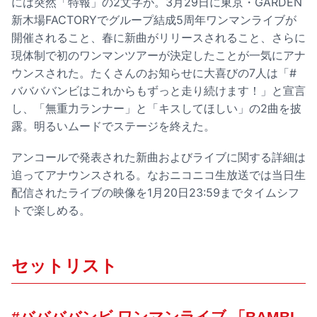
には突然「特報」の2文字が。3月29日に東京・GARDEN
新木場FACTORYでグループ結成5周年ワンマンライブが
開催されること、春に新曲がリリースされること、さらに
現体制で初のワンマンツアーが決定したことが一気にアナ
ウンスされた。たくさんのお知らせに大喜びの7人は「#
ババババンビはこれからもずっと走り続けます！」と宣言
し、「無重力ランナー」と「キスしてほしい」の2曲を披
露。明るいムードでステージを終えた。
アンコールで発表された新曲およびライブに関する詳細は
追ってアナウンスされる。なおニコニコ生放送では当日生
配信されたライブの映像を1月20日23:59までタイムシフ
トで楽しめる。
セットリスト
#ババババンビ ワンマンライブ 「BAMBI