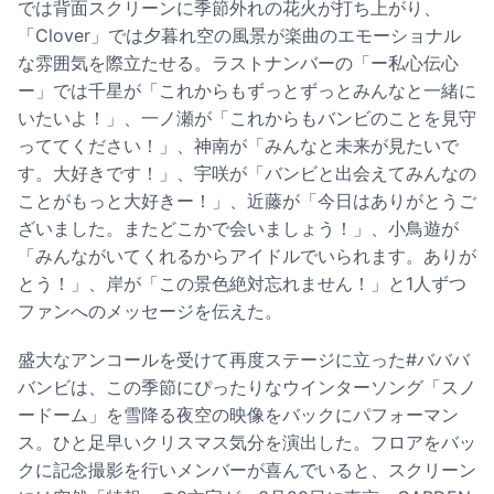
では背面スクリーンに季節外れの花火が打ち上がり、
「Clover」では夕暮れ空の風景が楽曲のエモーショナル
な雰囲気を際立たせる。ラストナンバーの「ー私心伝心
ー」では千星が「これからもずっとずっとみんなと一緒に
いたいよ！」、一ノ瀬が「これからもバンビのことを見守
っててください！」、神南が「みんなと未来が見たいで
す。大好きです！」、宇咲が「バンビと出会えてみんなの
ことがもっと大好きー！」、近藤が「今日はありがとうご
ざいました。またどこかで会いましょう！」、小鳥遊が
「みんながいてくれるからアイドルでいられます。ありが
とう！」、岸が「この景色絶対忘れません！」と1人ずつ
ファンへのメッセージを伝えた。
盛大なアンコールを受けて再度ステージに立った#バババ
バンビは、この季節にぴったりなウインターソング「スノ
ードーム」を雪降る夜空の映像をバックにパフォーマン
ス。ひと足早いクリスマス気分を演出した。フロアをバッ
クに記念撮影を行いメンバーが喜んでいると、スクリーン