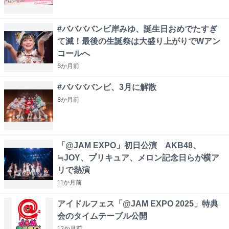
#ババババンビ岸みゆ、誕生日おめでたすぎ
て滅！最後の生誕祭は大盛り上がりでWアン
コールへ
6か月
前
#ババババンビ、3月に解散
8か月
前
「@JAM EXPO」初日公演 AKB48、
≒JOY、プリキュア、メロン記念日らが横ア
リで熱演
11か月
前
アイドルフェス「@JAM EXPO 2025」特典
会のタイムテーブル公開
12か月
前