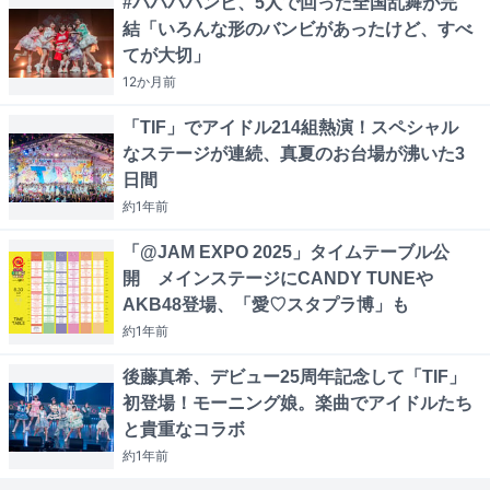
#ババババンビ、5人で回った全国乱舞が完
結「いろんな形のバンビがあったけど、すべ
てが大切」
12か月
前
「TIF」でアイドル214組熱演！スペシャル
なステージが連続、真夏のお台場が沸いた3
日間
約1年
前
「@JAM EXPO 2025」タイムテーブル公
開 メインステージにCANDY TUNEや
AKB48登場、「愛♡スタプラ博」も
約1年
前
後藤真希、デビュー25周年記念して「TIF」
初登場！モーニング娘。楽曲でアイドルたち
と貴重なコラボ
約1年
前