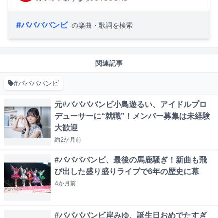
#ババババンビ
の楽曲・歌詞を検索
関連記事
#ババババンビ
元#ババババンビ小鳥遊るい、アイドルプロ
デューサーに“就職”！メンバー募集は未経験
大歓迎
約2か月
前
#ババババンビ、最後の馬鹿騒ぎ！新曲も飛
び出した盛り盛りライブで6年の歴史に幕
4か月
前
#ババババンビ岸みゆ、誕生日おめでたすぎ