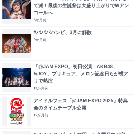
て滅！最後の生誕祭は大盛り上がりでWアン
コールへ
6か月
前
#ババババンビ、3月に解散
9か月
前
「@JAM EXPO」初日公演 AKB48、
≒JOY、プリキュア、メロン記念日らが横ア
リで熱演
11か月
前
アイドルフェス「@JAM EXPO 2025」特典
会のタイムテーブル公開
12か月
前