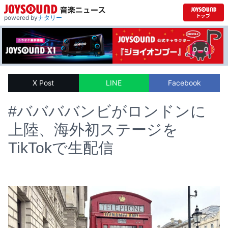
powered by
ナタリー
X Post
LINE
Facebook
#ババババンビがロンドンに
上陸、海外初ステージを
TikTokで生配信