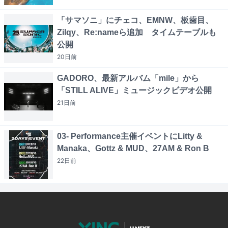
「サマソニ」にチェコ、EMNW、板歯目、
Zilqy、Re:nameら追加 タイムテーブルも
公開
20日
前
GADORO、最新アルバム「mile」から
「STILL ALIVE」ミュージックビデオ公開
21日
前
03- Performance主催イベントにLitty &
Manaka、Gottz & MUD、27AM & Ron B
22日
前