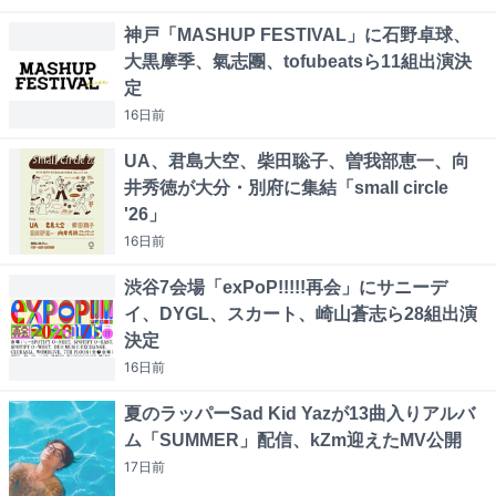
神戸「MASHUP FESTIVAL」に石野卓球、
大黒摩季、氣志團、tofubeatsら11組出演決
定
16日
前
UA、君島大空、柴田聡子、曽我部恵一、向
井秀徳が大分・別府に集結「small circle
'26」
16日
前
渋谷7会場「exPoP!!!!!再会」にサニーデ
イ、DYGL、スカート、崎山蒼志ら28組出演
決定
16日
前
夏のラッパーSad Kid Yazが13曲入りアルバ
ム「SUMMER」配信、kZm迎えたMV公開
17日
前