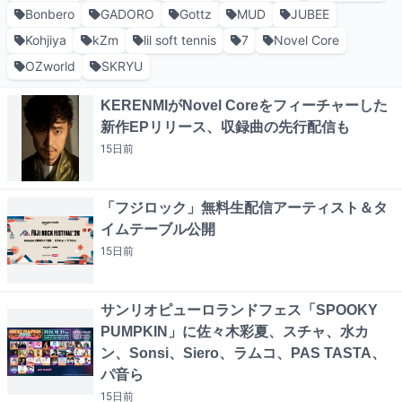
Bonbero
GADORO
Gottz
MUD
JUBEE
Kohjiya
kZm
lil soft tennis
7
Novel Core
OZworld
SKRYU
KERENMIがNovel Coreをフィーチャーした
新作EPリリース、収録曲の先行配信も
15日
前
「フジロック」無料生配信アーティスト＆タ
イムテーブル公開
15日
前
サンリオピューロランドフェス「SPOOKY
PUMPKIN」に佐々木彩夏、スチャ、水カ
ン、Sonsi、Siero、ラムコ、PAS TASTA、
パ音ら
15日
前