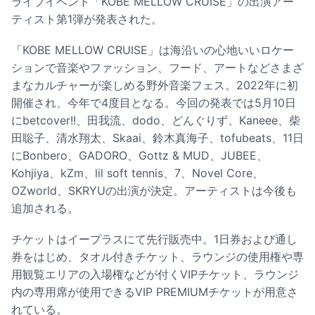
ライブイベント「KOBE MELLOW CRUISE」の出演アー
ティスト第1弾が発表された。
「KOBE MELLOW CRUISE」は海沿いの心地いいロケー
ションで音楽やファッション、フード、アートなどさまざ
まなカルチャーが楽しめる野外音楽フェス。2022年に初
開催され、今年で4度目となる。今回の発表では5月10日
にbetcover!!、田我流、dodo、どんぐりず、Kaneee、柴
田聡子、清水翔太、Skaai、鈴木真海子、tofubeats、11日
にBonbero、GADORO、Gottz & MUD、JUBEE、
Kohjiya、kZm、lil soft tennis、7、Novel Core、
OZworld、SKRYUの出演が決定。アーティストは今後も
追加される。
チケットはイープラスにて先行販売中。1日券および通し
券をはじめ、タオル付きチケット、ラウンジの使用権や専
用観覧エリアの入場権などが付くVIPチケット、ラウンジ
内の専用席が使用できるVIP PREMIUMチケットが用意さ
れている。