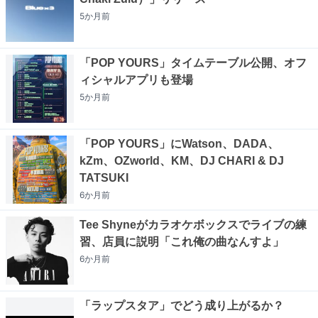
5か月
前
「POP YOURS」タイムテーブル公開、オフ
ィシャルアプリも登場
5か月
前
「POP YOURS」にWatson、DADA、
kZm、OZworld、KM、DJ CHARI & DJ
TATSUKI
6か月
前
Tee Shyneがカラオケボックスでライブの練
習、店員に説明「これ俺の曲なんすよ」
6か月
前
「ラップスタア」でどう成り上がるか？