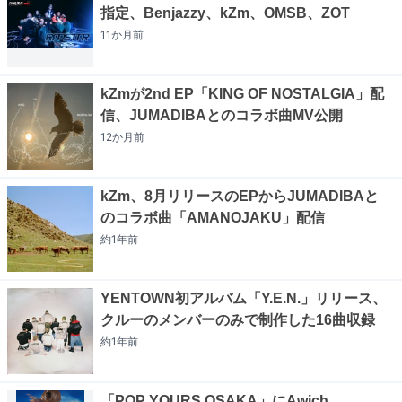
指定、Benjazzy、kZm、OMSB、ZOT
11か月
前
kZmが2nd EP「KING OF NOSTALGIA」配
信、JUMADIBAとのコラボ曲MV公開
12か月
前
kZm、8月リリースのEPからJUMADIBAと
のコラボ曲「AMANOJAKU」配信
約1年
前
YENTOWN初アルバム「Y.E.N.」リリース、
クルーのメンバーのみで制作した16曲収録
約1年
前
「POP YOURS OSAKA」にAwich、