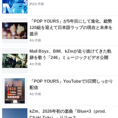
約2か月
前
「POP YOURS」が5年目にして進化、総勢
120組を迎えて日本語ラップの現在と未来を
提示
4か月
前
Mall Boyz、BIM、kZmが走り抜けてきた軌
跡を歌う「246」ミュージックビデオ公開
4か月
前
「POP YOURS」YouTubeで3日間しっかり
配信
4か月
前
kZm、2026年初の楽曲「Blue×3（prod.
Chaki Zulu）」リリース