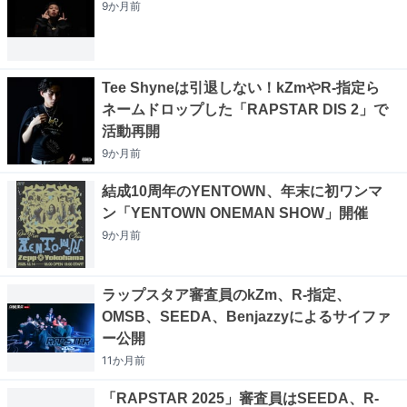
9か月
前
Tee Shyneは引退しない！kZmやR-指定ら
ネームドロップした「RAPSTAR DIS 2」で
活動再開
9か月
前
結成10周年のYENTOWN、年末に初ワンマ
ン「YENTOWN ONEMAN SHOW」開催
9か月
前
ラップスタア審査員のkZm、R-指定、
OMSB、SEEDA、Benjazzyによるサイファ
ー公開
11か月
前
「RAPSTAR 2025」審査員はSEEDA、R-