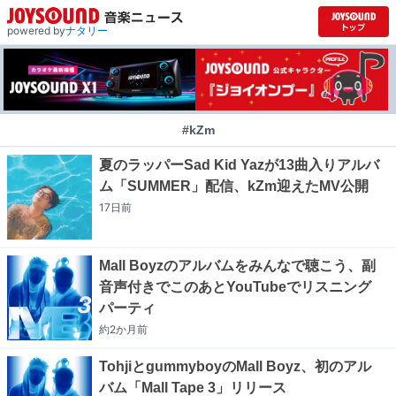
powered by
ナタリー
#kZm
夏のラッパーSad Kid Yazが13曲入りアルバ
ム「SUMMER」配信、kZm迎えたMV公開
17日
前
Mall Boyzのアルバムをみんなで聴こう、副
音声付きでこのあとYouTubeでリスニング
パーティ
約2か月
前
TohjiとgummyboyのMall Boyz、初のアル
バム「Mall Tape 3」リリース