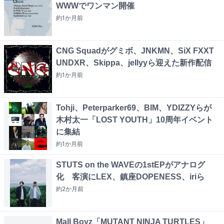
WWWでワンマン開催
約1か月
前
CNG Squadがグミボ、JNKMN、SiX FXXT
UNDXR、Skippa、jellyyら迎えた新作配信
約1か月
前
Tohji、Peterparker69、BIM、YDIZZYらが
木村太一「LOST YOUTH」10周年イベント
に集結
約1か月
前
STUTS on the WAVEの1stEPがアナログ
化 客演にLEX、鎮座DOPENESS、iriら
約2か月
前
Mall Boyz「MUTANT NINJA TURTLES」