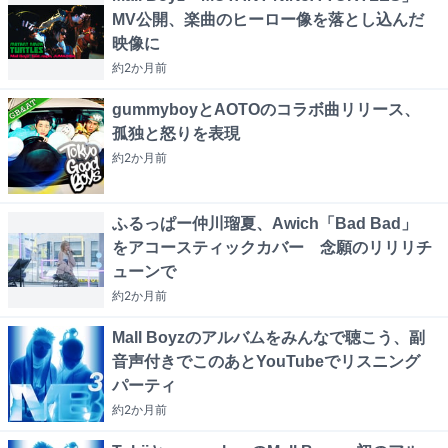
MV公開、楽曲のヒーロー像を落とし込んだ
映像に
約2か月
前
gummyboyとAOTOのコラボ曲リリース、
孤独と怒りを表現
約2か月
前
ふるっぱー仲川瑠夏、Awich「Bad Bad」
をアコースティックカバー 念願のリリリチ
ューンで
約2か月
前
Mall Boyzのアルバムをみんなで聴こう、副
音声付きでこのあとYouTubeでリスニング
パーティ
約2か月
前