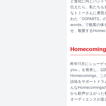
と進化に同じバンド
伝えたら、私たちも
なトミーさんに勇気
れた「OOPARTS
words」で観客の
せ、敬愛するHomec
Homecom
昨年11月にシューゲイズや
you.」を発表し
Homecomings。こ
諒祐をサポートドラ
んなHomecomin
から歓声が上がった
オーディエンスが楽