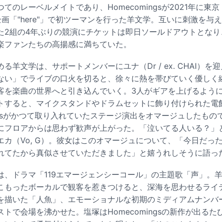
のレーベルメイトであり、Homecomingsが2021年に東京・L
画「"here"」で初ツーマンを行った羊文学。互いに刺激を与
た2組の4年ぶりの競演にチケットは即日ソールドアウトとなり
楽ファンたちの高揚感に満ちていた。
る羊文学は、サポートメンバーにユナ（Dr / ex. CHAI）
ない」でライブの口火を切ると、徐々に熱を帯びていく優しく
客を楽曲の世界へと引き込んでいく。3人がギアを上げるよう
トすると、マイクスタンドやドラムセットに飾り付けられた電
ingsがかつて取り入れていたステージ演出をオマージュしたも
にフロアからは思わず歓声が上がった。「泣いてる人いる？」
エカ（Vo, G）。彼女はこのオマージュについて、「今日だっ
れてたから真似させていただきました」と嬉うれしそうに語っ
は、ドラマ「119エマージェンシーコール」の主題歌「声」。
こもったボーカルで観客を惹きつけると、深海を思わせるライ
を描いた「人魚」、エモーショナルな初期のミディアムナンバー
トで会場を沸かせた。塩塚はHomecomingsの新作が出る