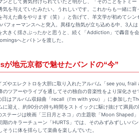
マンとして勇気付けられていたと明かし、「そのことをトミー
勇気を与えていたみたい。うれしいです。これからも一緒に育
を与えた曲をやります（笑）」と告げて、羊文学が初めてシン
」のパフォーマンスへと突入。異様な熱気が立ち込める中、3人は「mo
体を大きく揺さぶったかと思うと、続く「Addiction」で轟音
omingsへとバトンを渡した。
ingsが地元京都で魅せたバンドの“今”
エレクトロを大胆に取り入れたアルバム「see you, frail angel
、以降のツアーやライブを通してその独自の音楽性をより深化させ
の日はアルバム収録曲「recall（I'm with you）」に参加したTh
ムに迎え、約90分の持ち時間をストイックに駆け抜けて満員の
gsのステージは映画「三日月とネコ」の主題歌「Moon Shape
初期のキラーチューン「HURTS」では、そのみずみずしいバ
しそうに体を揺らして楽曲を楽しんでいた。