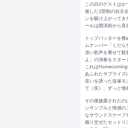
この日のゲストはかつて
催した2部制の自主企
ンを駆け上がってき
ールは開演前から音
トップバッターを務め
ムナンバー「くだら
淡い歌声を乗せて観
よ」の演奏をスター
これはHomecom
あふれたサプライズ
笑いを誘った塩塚モ
て（笑）。ずっと憧
その後披露されたの
ンサンブルと情感の
なサウンドスケープ
織り交ぜたセットリス