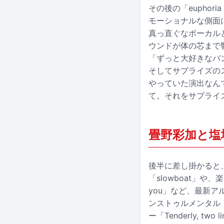
その後の「euphori
モーショナルな側面に
真っ直ぐなボーカル
ウンドが体の芯まで
「ずっと大好きなバ
そしてサプライズのス
やっていた演出なん
て。それをサプライ
畳野彩加と塩
後半に差し掛かると、
「slowboat」や
you」など、最新
ンストゥルメンタル「（
ー「Tenderly,