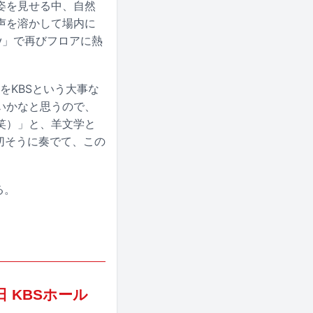
姿を見せる中、自然
声を溶かして場内に
try」で再びフロアに熱
をKBSという大事な
いかなと思うので、
笑）」と、羊文学と
を大切そうに奏でて、この
る。
月29日 KBSホール