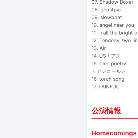
07. Shadow Boxer
08. ghostpia
09. slowboat
10. angel near you
11. （all the bright
12. Tenderly, two li
13. Air
14. US / アス
15. blue poetry
＜アンコール＞
16. torch song
17. PAINFUL
公演情報
Homecomings 