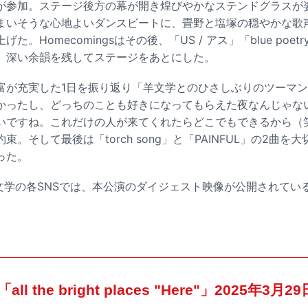
が参加。ステージ後方の幕が開き煌びやかなステンドグラスが
まいそうな心地よいダンスビートに、畳野と塩塚の穏やかな歌
た。Homecomingsはその後、「US / アス」「blue poe
、深い余韻を残してステージをあとにした。
富が充実した1日を振り返り「羊文学とのひさしぶりのツーマン
かったし、どっちのことも好きになってもらえた夜なんじゃな
いですね。これだけの人が来てくれたらどこでもできるから（
。そして最後は「torch song」と「PAINFUL」の2曲
った。
sと羊文学の各SNSでは、本公演のダイジェスト映像が公開されてい
all the bright places "Here"」2025年3