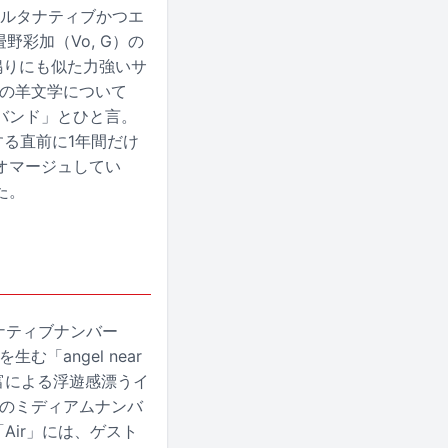
ンドのオルタナティブかつエ
野彩加（Vo, G）の
鳴りにも似た力強いサ
トの羊文学について
バンド」とひと言。
する直前に1年間だけ
オマージュしてい
た。
タナティブナンバー
「angel near
富による浮遊感漂うイ
な音色のミディアムナンバ
「Air」には、ゲスト