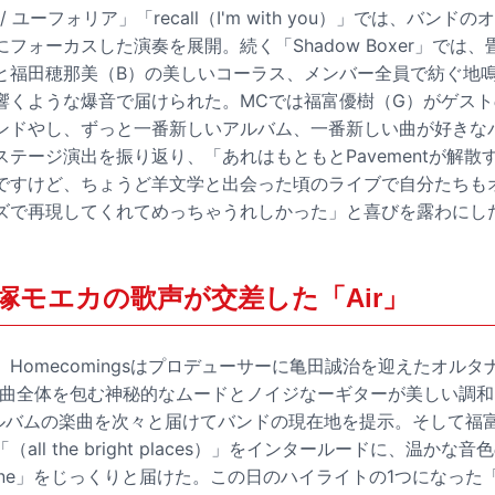
a / ユーフォリア」「recall（I'm with you）」では、バ
フォーカスした演奏を展開。続く「Shadow Boxer」では、畳
と福田穂那美（B）の美しいコーラス、メンバー全員で紡ぐ地
響くような爆音で届けられた。MCでは福富優樹（G）がゲス
ンドやし、ずっと一番新しいアルバム、一番新しい曲が好きな
テージ演出を振り返り、「あれはもともとPavementが解散
ですけど、ちょうど羊文学と出会った頃のライブで自分たちも
ズで再現してくれてめっちゃうれしかった」と喜びを露わにし
塚モエカの歌声が交差した「Air」
Homecomingsはプロデューサーに亀田誠治を迎えたオル
、楽曲全体を包む神秘的なムードとノイジなーギターが美しい調和を生む
アルバムの楽曲を次々と届けてバンドの現在地を提示。そして福
all the bright places）」をインタールードに、温か
 two line」をじっくりと届けた。この日のハイライトの1つになった