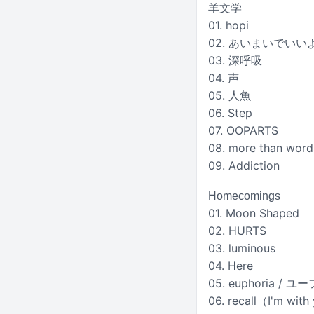
羊文学
01. hopi
02. あいまいでいい
03. 深呼吸
04. 声
05. 人魚
06. Step
07. OOPARTS
08. more than word
09. Addiction
Homecomings
01. Moon Shaped
02. HURTS
03. luminous
04. Here
05. euphoria / 
06. recall（I'm wit