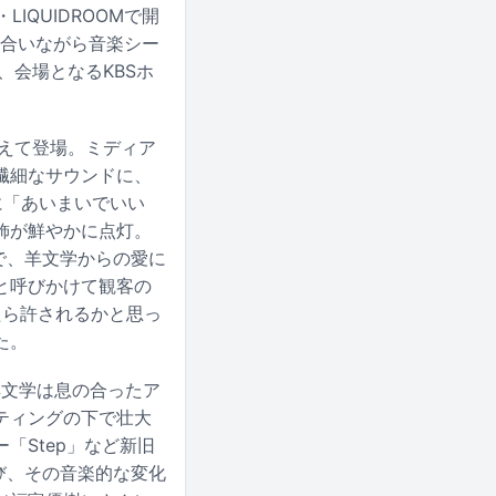
IQUIDROOMで開
え合いながら音楽シー
、会場となるKBSホ
を迎えて登場。ミディア
繊細なサウンドに、
に「あいまいでいい
飾が鮮やかに点灯。
ので、羊文学からの愛に
と呼びかけて観客の
たら許されるかと思っ
た。
羊文学は息の合ったア
ティングの下で壮大
「Step」など新旧
たび、その音楽的な変化