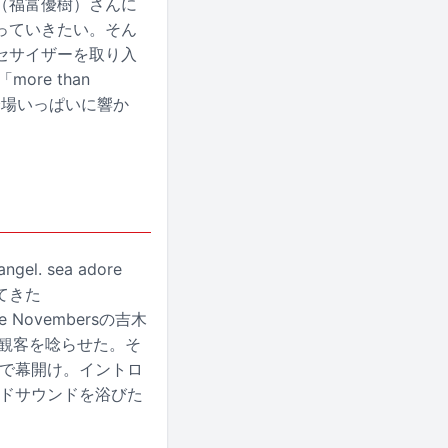
（福富優樹）さんに
っていきたい。そん
セサイザーを取り入
re than
を会場いっぱいに響か
. sea adore
てきた
e Novembersの吉木
観客を唸らせた。そ
d」で幕開け。イントロ
ンドサウンドを浴びた