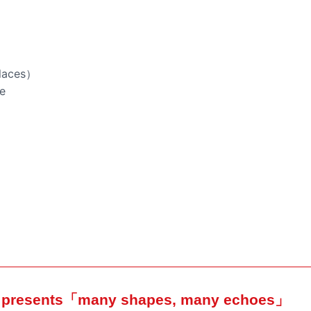
 places）
ne
presents「many shapes, many echoes」