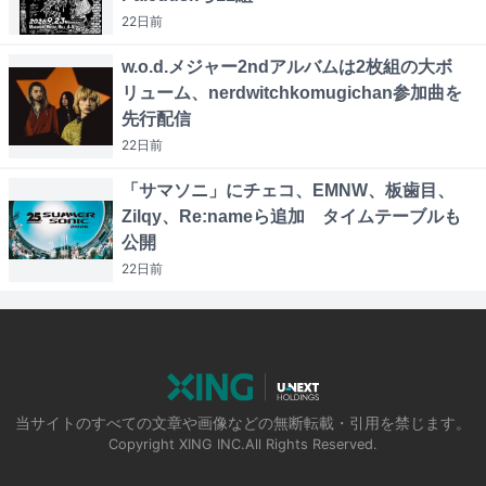
22日
前
w.o.d.メジャー2ndアルバムは2枚組の大ボ
リューム、nerdwitchkomugichan参加曲を
先行配信
22日
前
「サマソニ」にチェコ、EMNW、板歯目、
Zilqy、Re:nameら追加 タイムテーブルも
公開
22日
前
当サイトのすべての文章や画像などの無断転載・引用を禁じます。
Copyright XING INC.All Rights Reserved.