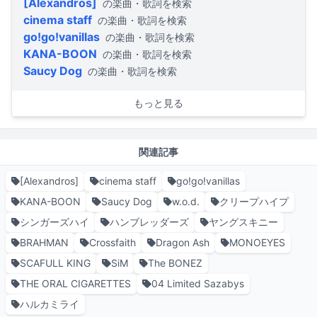
[Alexandros]
の楽曲・歌詞を検索
cinema staff
の楽曲・歌詞を検索
go!go!vanillas
の楽曲・歌詞を検索
KANA-BOON
の楽曲・歌詞を検索
Saucy Dog
の楽曲・歌詞を検索
もっと見る
関連記事
[Alexandros]
cinema staff
go!go!vanillas
KANA-BOON
Saucy Dog
w.o.d.
クリープハイプ
シンガーズハイ
ハンブレッダーズ
ヤングスキニー
BRAHMAN
Crossfaith
Dragon Ash
MONOEYES
SCAFULL KING
SiM
The BONEZ
THE ORAL CIGARETTES
04 Limited Sazabys
ハルカミライ