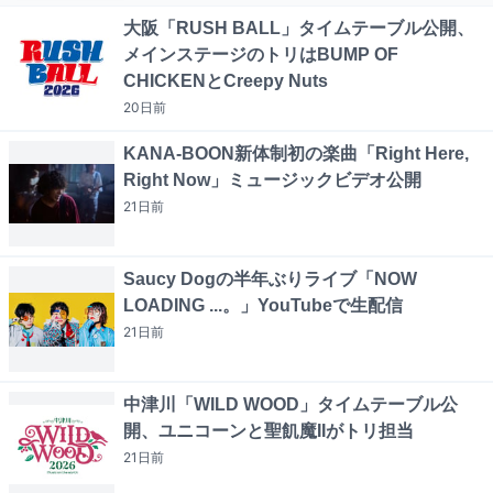
大阪「RUSH BALL」タイムテーブル公開、
メインステージのトリはBUMP OF
CHICKENとCreepy Nuts
20日
前
KANA-BOON新体制初の楽曲「Right Here,
Right Now」ミュージックビデオ公開
21日
前
Saucy Dogの半年ぶりライブ「NOW
LOADING ...。」YouTubeで生配信
21日
前
中津川「WILD WOOD」タイムテーブル公
開、ユニコーンと聖飢魔IIがトリ担当
21日
前