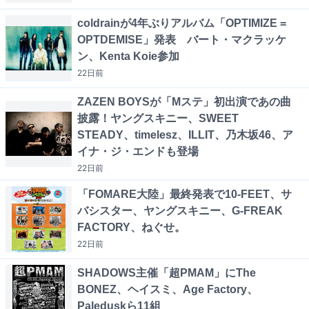
coldrainが4年ぶりアルバム「OPTIMIZE =
OPTDEMISE」発表 バート・マクラッケ
ン、Kenta Koie参加
22日
前
ZAZEN BOYSが「Mステ」初出演であの曲
披露！ヤングスキニー、SWEET
STEADY、timelesz、ILLIT、乃木坂46、ア
イナ・ジ・エンドも登場
22日
前
「FOMARE大陸」最終発表で10-FEET、サ
バシスター、ヤングスキニー、G-FREAK
FACTORY、ねぐせ。
22日
前
SHADOWS主催「超PMAM」にThe
BONEZ、ヘイスミ、Age Factory、
Paleduskら11組