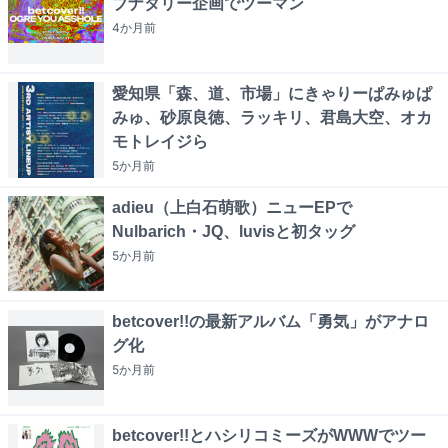
ブナタリー企画でツーマン
4か月
前
愛知県「森、道、市場」にきゃりーぱみゅぱ
みゅ、砂原良徳、ラッキリ、君島大空、オカ
モトレイジら
5か月
前
adieu（上白石萌歌）ニューEPで
Nulbarich・JQ、luvisと初タッグ
5か月
前
betcover!!の最新アルバム「勇気」がアナロ
グ化
5か月
前
betcover!!とハシリコミーズがWWWでツー