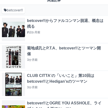
関連記事
betcover!!
betcover!!からファルコンマン脱退、概念は
残る
約2か月
前
菊地成孔とP.T.A、betcover!!とツーマン開
催
3か月
前
CLUB CITTA'の「いいこと」第10回は
betcover!!とHedigan'sのツーマン
3か月
前
betcover!!とOGRE YOU ASSHOLE、ライ