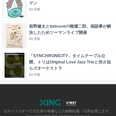
マン
5か月
前
前野健太とbetcover!!柳瀬二郎、相談事が解
決したためツーマンライブ開催
5か月
前
「SYNCHRONICITY」タイムテーブル公
開、トリはOriginal Love Jazz Trioと渋さ知
らズオーケストラ
5か月
前
当サイトのすべての文章や画像などの無断転載・引用を禁じます。