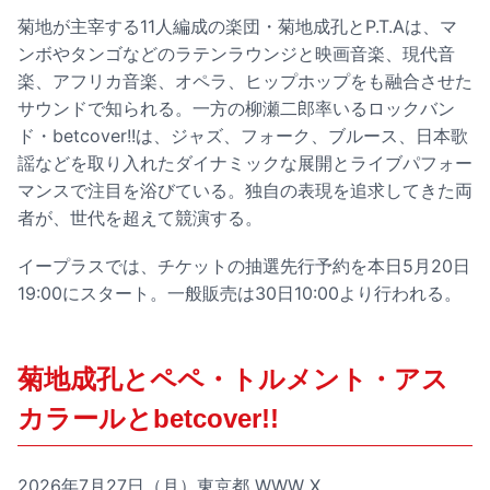
菊地が主宰する11人編成の楽団・菊地成孔とP.T.Aは、マ
ンボやタンゴなどのラテンラウンジと映画音楽、現代音
楽、アフリカ音楽、オペラ、ヒップホップをも融合させた
サウンドで知られる。一方の柳瀬二郎率いるロックバン
ド・betcover!!は、ジャズ、フォーク、ブルース、日本歌
謡などを取り入れたダイナミックな展開とライブパフォー
マンスで注目を浴びている。独自の表現を追求してきた両
者が、世代を超えて競演する。
イープラスでは、チケットの抽選先行予約を本日5月20日
19:00にスタート。一般販売は30日10:00より行われる。
菊地成孔とペペ・トルメント・アス
カラールとbetcover!!
2026年7月27日（月）東京都 WWW X