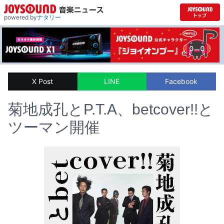
powered by
ナタリー
X Post
LINE
Facebook
菊地成孔とP.T.A、betcover!!と
ツーマン開催