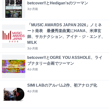
betcover!!とHedigan'sのツーマン
3か月
前
「MUSIC AWARDS JAPAN 2026」ノミネ
ート発表 最優秀楽曲賞にHANA、米津玄
師、サカナクション、アイナ・ジ・エンド、
M!LK
3か月
前
betcover!!とOGRE YOU ASSHOLE、ライ
ブナタリー企画でツーマン
4か月
前
SIMI LABのアルバム2作、初アナログ化
4か月
前