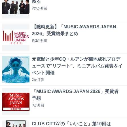
残る
約2か月
前
【随時更新】「MUSIC AWARDS JAPAN
2026」受賞結果まとめ
約2か月
前
元電影と少年CQ・ルアンが菊地成孔プロデ
ュースで“リブート”、ミニアルバム発表＆イ
ベント開催
2か月
前
「MUSIC AWARDS JAPAN 2026」受賞者
予想
3か月
前
CLUB CITTA'の「いいこと」第10回は