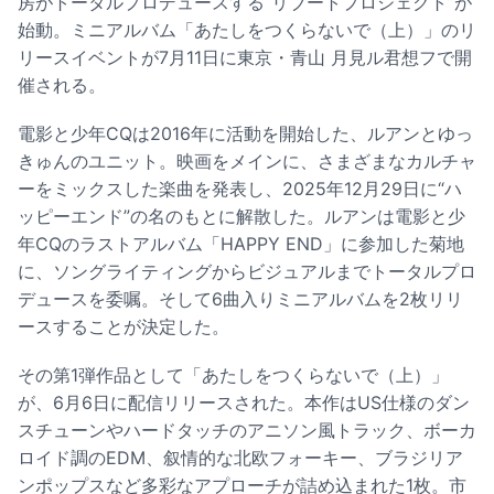
房がトータルプロデュースする“リブートプロジェクト”が
始動。ミニアルバム「あたしをつくらないで（上）」のリ
リースイベントが7月11日に東京・青山 月見ル君想フで開
催される。
電影と少年CQは2016年に活動を開始した、ルアンとゆっ
きゅんのユニット。映画をメインに、さまざまなカルチャ
ーをミックスした楽曲を発表し、2025年12月29日に“ハ
ッピーエンド”の名のもとに解散した。ルアンは電影と少
年CQのラストアルバム「HAPPY END」に参加した菊地
に、ソングライティングからビジュアルまでトータルプロ
デュースを委嘱。そして6曲入りミニアルバムを2枚リリ
ースすることが決定した。
その第1弾作品として「あたしをつくらないで（上）」
が、6月6日に配信リリースされた。本作はUS仕様のダン
スチューンやハードタッチのアニソン風トラック、ボーカ
ロイド調のEDM、叙情的な北欧フォーキー、ブラジリア
ンポップスなど多彩なアプローチが詰め込まれた1枚。市