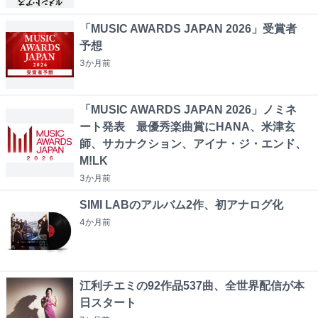
「MUSIC AWARDS JAPAN 2026」受賞者
予想
3か月
前
「MUSIC AWARDS JAPAN 2026」ノミネ
ート発表 最優秀楽曲賞にHANA、米津玄
師、サカナクション、アイナ・ジ・エンド、
M!LK
3か月
前
SIMI LABのアルバム2作、初アナログ化
4か月
前
江利チエミの92作品537曲、全世界配信が本
日スタート