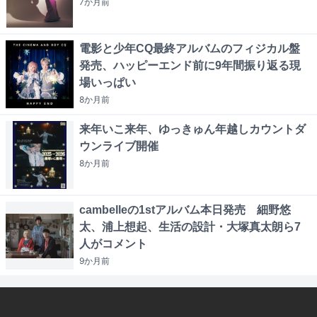
7か月
前
電影と少年CQ最終アルバムのフィジカル盤
発売、ハッピーエンド前に9年間振り返る現
場いっぱい
8か月
前
来年いこ来年、ゆっきゅん年越しカウントダ
ウンライブ開催
8か月
前
cambelleの1stアルバム本日発売 細野悠
太、浦上想起、生活の設計・大塚真太朗ら7
人がコメント
9か月
前