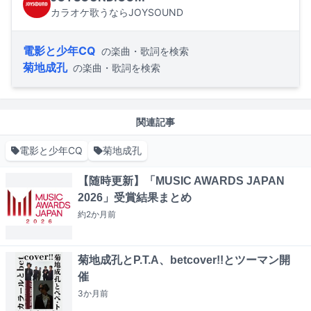
カラオケ歌うならJOYSOUND
電影と少年CQ
の楽曲・歌詞を検索
菊地成孔
の楽曲・歌詞を検索
関連記事
電影と少年CQ
菊地成孔
【随時更新】「MUSIC AWARDS JAPAN
2026」受賞結果まとめ
約2か月
前
菊地成孔とP.T.A、betcover!!とツーマン開
催
3か月
前