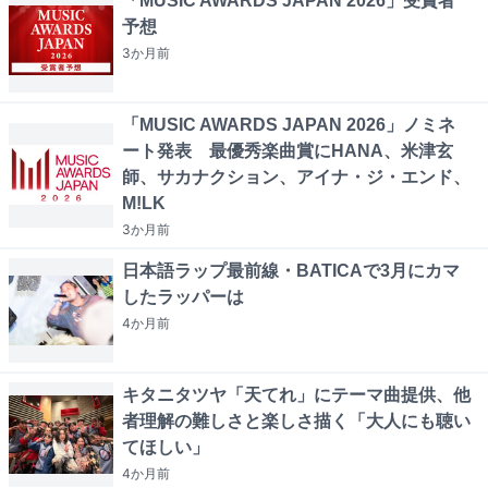
「MUSIC AWARDS JAPAN 2026」受賞者
予想
3か月
前
「MUSIC AWARDS JAPAN 2026」ノミネ
ート発表 最優秀楽曲賞にHANA、米津玄
師、サカナクション、アイナ・ジ・エンド、
M!LK
3か月
前
日本語ラップ最前線・BATICAで3月にカマ
したラッパーは
4か月
前
キタニタツヤ「天てれ」にテーマ曲提供、他
者理解の難しさと楽しさ描く「大人にも聴い
てほしい」
4か月
前