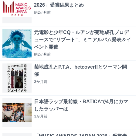
2026」受賞結果まとめ
約2か月
前
元電影と少年CQ・ルアンが菊地成孔プロデ
ュースで“リブート”、ミニアルバム発表＆イ
ベント開催
約2か月
前
菊地成孔とP.T.A、betcover!!とツーマン開
催
3か月
前
日本語ラップ最前線・BATICAで4月にカマ
したラッパーは
3か月
前