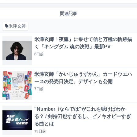
関連記事
米津玄師
米津玄師「夜鷹」に乗せて信と万極の軌跡描
く「キングダム 魂の決戦」最新PV
6日
前
米津玄師「かいじゅうずかん」カードウエハ
ースの発売日決定、デザインも公開
7日
前
“Number_iならでは”がこれを聴けばわか
る？ / 剣持刀也すぎるし、ピノキオピーすぎ
る曲とは
13日
前