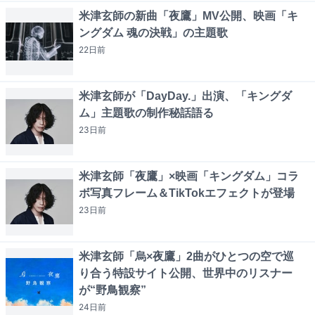
米津玄師の新曲「夜鷹」MV公開、映画「キ
ングダム 魂の決戦」の主題歌
22日
前
米津玄師が「DayDay.」出演、「キングダ
ム」主題歌の制作秘話語る
23日
前
米津玄師「夜鷹」×映画「キングダム」コラ
ボ写真フレーム＆TikTokエフェクトが登場
23日
前
米津玄師「烏×夜鷹」2曲がひとつの空で巡
り合う特設サイト公開、世界中のリスナー
が“野鳥観察”
24日
前