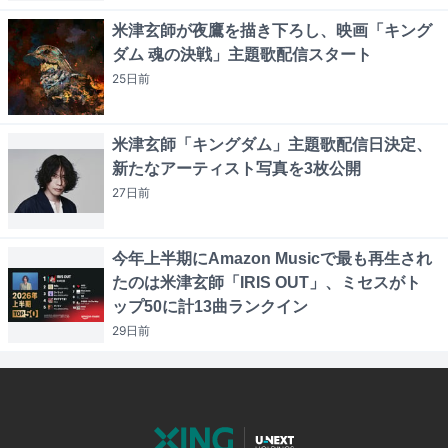
米津玄師が夜鷹を描き下ろし、映画「キング
ダム 魂の決戦」主題歌配信スタート
25日
前
米津玄師「キングダム」主題歌配信日決定、
新たなアーティスト写真を3枚公開
27日
前
今年上半期にAmazon Musicで最も再生され
たのは米津玄師「IRIS OUT」、ミセスがト
ップ50に計13曲ランクイン
29日
前