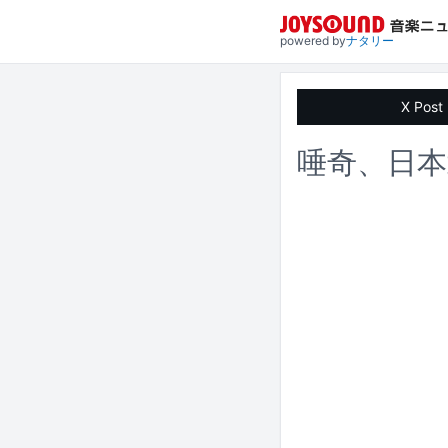
powered by
ナタリー
X Post
唾奇、日