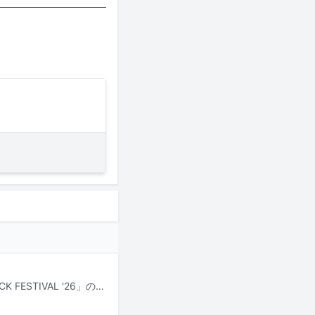
7月24日から26日まで新潟・苗場スキー場で行われる野外音楽フェス「FUJI ROCK FESTIVAL '26」のタイムテーブルが公開された。