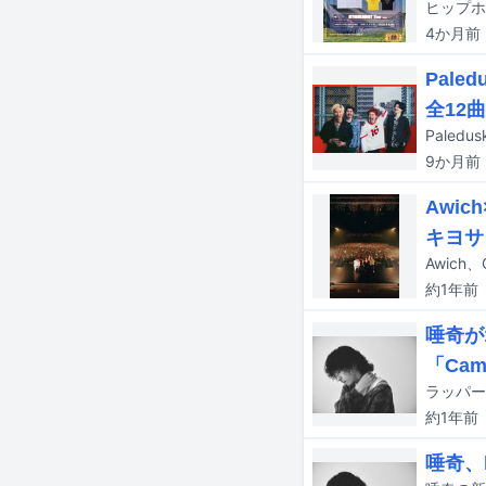
4か月
前
Pal
全12
Paled
9か月
前
Awic
キヨサ
約1年
前
唾奇が
「Came
ラッパー
約1年
前
唾奇、