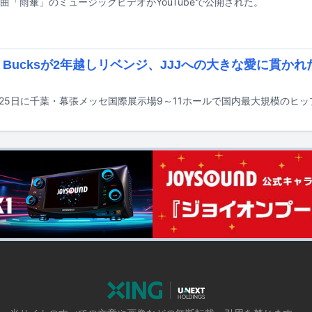
曲「雨傘」のミュージックビデオがYouTubeで公開された。
ow Bucksが2年越しリベンジ、JJJへの大きな愛に貫かれた
」