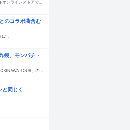
ヒップホップフェス「POP YOURS」の新アイテムが4月1日12:00にオフィシャルオンラインストアで発売されることが決定した。
唾奇とのコラボ曲含む
された。
パワー炸裂、モンパチ・
Awich、OZworld、唾奇、CHICO CARLITOが出演するライブイベント「RASEN OKINAWA TOUR」の東京公演が7月13日にZepp DiverCity（TOKYO）で開催された。
ンと同じく