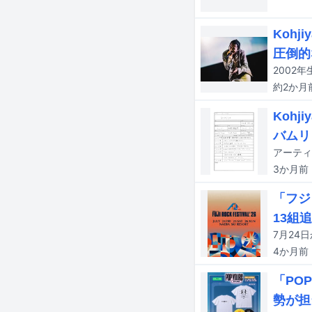
Koh
圧倒的
約2か月
Koh
バムリ
3か月
前
「フジ
13組
4か月
前
「PO
勢が担