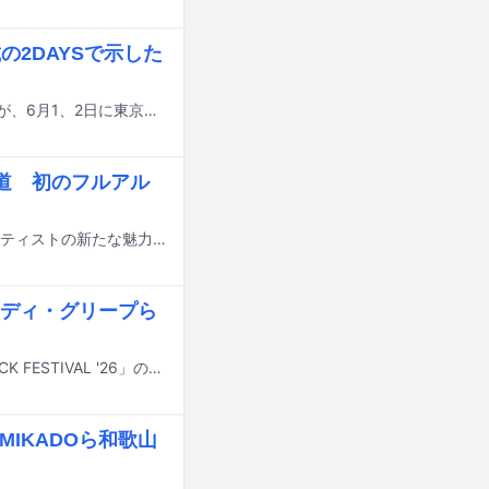
の2DAYSで示した
2002年生まれ、長崎県長崎市麹屋町出身のラッパー・ソングライターのKohjiyaが、6月1、2日に東京・日本武道館でワンマンライブ「THE KIDS NEVER MET SHOW」を開催した。
プ道 初のフルアル
アーティストの音楽遍歴を紐解くことで、音楽を探求することの面白さや、アーティストの新たな魅力を浮き彫りにするこの企画。今回は「RAPSTAR 2024」王者であり、6月1、2日に東京・日本武道館公演を控えているKohjiyaの音楽遍歴に迫った。
ディ・グリープら
7月24日から26日に新潟・苗場スキー場で開催される野外音楽フェス「FUJI ROCK FESTIVAL '26」の出演アーティスト第2弾が発表された。
MIKADOら和歌山