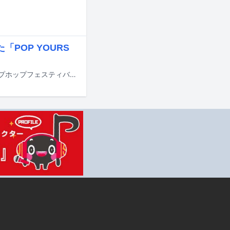
「POP YOURS
5月24、25日に千葉・幕張メッセ国際展示場9～11ホールで国内最大規模のヒップホップフェスティバル「POP YOURS 2025」が開催された。