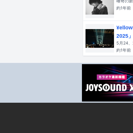
唾奇の新
約1年
前
¥ell
2025
約1年
前