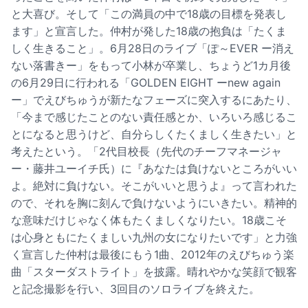
と大喜び。そして「この満員の中で18歳の目標を発表し
ます」と宣言した。仲村が発した18歳の抱負は「たくま
しく生きること」。6月28日のライブ「ぽ～EVER ー消え
ない落書きー」をもって小林が卒業し、ちょうど1カ月後
の6月29日に行われる「GOLDEN EIGHT ーnew again
ー」でえびちゅうが新たなフェーズに突入するにあたり、
「今まで感じたことのない責任感とか、いろいろ感じるこ
とになると思うけど、自分らしくたくましく生きたい」と
考えたという。「2代目校長（先代のチーフマネージャ
ー・藤井ユーイチ氏）に『あなたは負けないところがいい
よ。絶対に負けない。そこがいいと思うよ』って言われた
ので、それを胸に刻んで負けないようにいきたい。精神的
な意味だけじゃなく体もたくましくなりたい。18歳こそ
は心身ともにたくましい九州の女になりたいです」と力強
く宣言した仲村は最後にもう1曲、2012年のえびちゅう楽
曲「スターダストライト」を披露。晴れやかな笑顔で観客
と記念撮影を行い、3回目のソロライブを終えた。