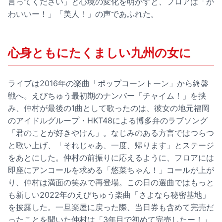
言ってください」と心境の変化を明かすと、フロアは「か
わいいー！」「美人！」の声であふれた。
心身ともにたくましい九州の女に
ライブは2016年の楽曲「ポップコーントーン」から終盤
戦へ。えびちゅう最初期のナンバー「チャイム！」を挟
み、仲村が最後の1曲として歌ったのは、彼女の地元福岡
のアイドルグループ・HKT48による博多弁のラブソング
「君のことが好きやけん」。なじみのある方言ではつらつ
と歌い上げ、「それじゃあ、一度、帰ります」とステージ
をあとにした。仲村の前振りに応えるように、フロアには
即座にアンコールを求める「悠菜ちゃん！」コールが上が
り、仲村は満面の笑みで再登場。この日の選曲ではもっと
も新しい2022年のえびちゅう楽曲「さよなら秘密基地」
を披露した。一旦楽屋に戻った際、当日券も含めて完売だ
ったことを聞いた仲村は「3年目で初めて完売したー！」