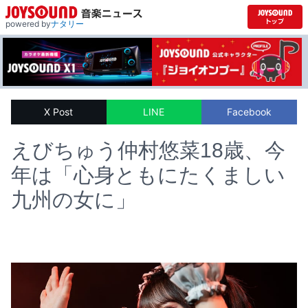
powered by
ナタリー
X Post
LINE
Facebook
えびちゅう仲村悠菜18歳、今
年は「心身ともにたくましい
九州の女に」