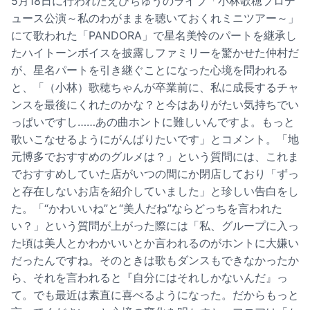
5月18日に行われたえびちゅうのライブ「小林歌穂プロデ
ュース公演～私のわがままを聴いておくれミニツアー～」
にて歌われた「PANDORA」で星名美怜のパートを継承し
たハイトーンボイスを披露しファミリーを驚かせた仲村だ
が、星名パートを引き継ぐことになった心境を問われる
と、「（小林）歌穂ちゃんが卒業前に、私に成長するチャ
ンスを最後にくれたのかな？と今はありがたい気持ちでい
っぱいですし……あの曲ホントに難しいんですよ。もっと
歌いこなせるようにがんばりたいです」とコメント。「地
元博多でおすすめのグルメは？」という質問には、これま
でおすすめしていた店がいつの間にか閉店しており「ずっ
と存在しないお店を紹介していました」と珍しい告白をし
た。「“かわいいね”と“美人だね”ならどっちを言われた
い？」という質問が上がった際には「私、グループに入っ
た頃は美人とかわかいいとか言われるのがホントに大嫌い
だったんですね。そのときは歌もダンスもできなかったか
ら、それを言われると『自分にはそれしかないんだ』っ
て。でも最近は素直に喜べるようになった。だからもっと