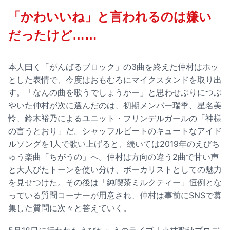
「かわいいね」と言われるのは嫌い
だったけど……
本人曰く「がんばるブロック」の3曲を終えた仲村はホッ
とした表情で、今度はおもむろにマイクスタンドを取り出
す。「なんの曲を歌うでしょうかー」と思わせぶりにつぶ
やいた仲村が次に選んだのは、初期メンバー瑞季、星名美
怜、鈴木裕乃によるユニット・フリンデルガールの「神様
の言うとおり」だ。シャッフルビートのキュートなアイド
ルソングを1人で歌い上げると、続いては2019年のえびち
ゅう楽曲「ちがうの」へ。仲村は方向の違う2曲で甘い声
と大人びたトーンを使い分け、ボーカリストとしての魅力
を見せつけた。その後は「純喫茶ミルクティー」恒例とな
っている質問コーナーが用意され、仲村は事前にSNSで募
集した質問に次々と答えていく。