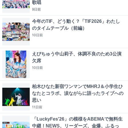
歌唱
9日
前
今年のTIF、どう動く？「TIF2026」わたし
のタイムテーブル（前編）
10日
前
えびちゅう中山莉子、体調不良のため3公演
欠席
10日
前
柏木ひなた新宿ワンマンでMHRJ＆小学生ひ
なたとコラボ、涙ながらに語ったライブへの
思い
11日
前
「LuckyFes'26」の模様をABEMAで無料生
中継！NEWS、リーダーズ、金爆、ふるっ