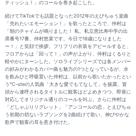
ティッシュ！」のコールを巻き起こした。
続けてTikTokでも話題となった2012年のえびちゅう楽曲
「売れたいエモーション！」を歌ったところで、仲村は
「朝のチャイムが鳴りました！ 私、私立恵比寿中学の出
席番号17番、仲村悠菜です。今日で18歳になりました
ー！」と笑顔で挨拶。フリフリの衣装をアピールすると、
フロアからは「回って！」の声が上がり、仲村はくるりと
軽やかにターンした。ソロライブシリーズでは各メンバー
の好みがわかるカバー曲も魅力の1つとなっているが、水
を飲みひと呼吸置いた仲村は、以前から歌いたかったとい
う℃-uteの人気曲「大きな愛でもてなして」を披露。冒
頭から連呼されるタイトルに観客はどよめきつつ、即座に
対応してオリジナル通りのコールを叫ぶ。さらに仲村は
「どしゃぶりリグレット」「アンコールの恋」とえびちゅ
う初期の切ないラブソングを2曲続けて歌い、伸びやかな
歌声で観客の耳を惹き付けた。