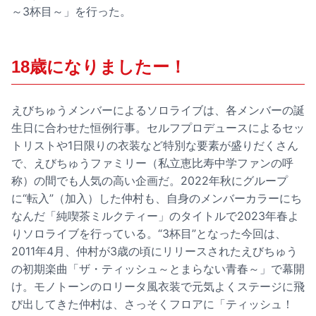
～3杯目～」を行った。
18歳になりましたー！
えびちゅうメンバーによるソロライブは、各メンバーの誕
生日に合わせた恒例行事。セルフプロデュースによるセッ
トリストや1日限りの衣装など特別な要素が盛りだくさん
で、えびちゅうファミリー（私立恵比寿中学ファンの呼
称）の間でも人気の高い企画だ。2022年秋にグループ
に“転入”（加入）した仲村も、自身のメンバーカラーにち
なんだ「純喫茶ミルクティー」のタイトルで2023年春よ
りソロライブを行っている。“3杯目”となった今回は、
2011年4月、仲村が3歳の頃にリリースされたえびちゅう
の初期楽曲「ザ・ティッシュ～とまらない青春～」で幕開
け。モノトーンのロリータ風衣装で元気よくステージに飛
び出してきた仲村は、さっそくフロアに「ティッシュ！