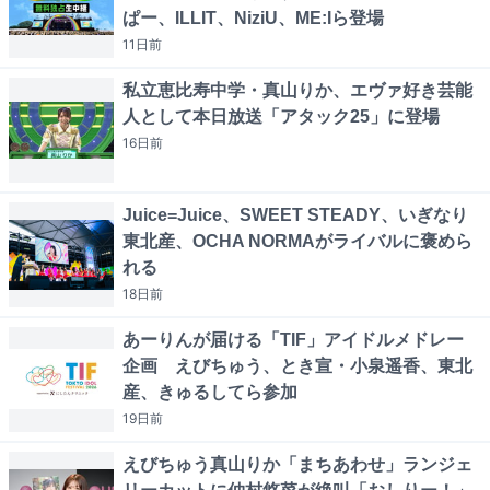
ぱー、ILLIT、NiziU、ME:Iら登場
11日
前
私立恵比寿中学・真山りか、エヴァ好き芸能
人として本日放送「アタック25」に登場
16日
前
Juice=Juice、SWEET STEADY、いぎなり
東北産、OCHA NORMAがライバルに褒めら
れる
18日
前
あーりんが届ける「TIF」アイドルメドレー
企画 えびちゅう、とき宣・小泉遥香、東北
産、きゅるしてら参加
19日
前
えびちゅう真山りか「まちあわせ」ランジェ