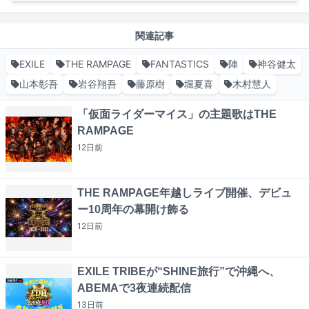
関連記事
EXILE
THE RAMPAGE
FANTASTICS
陣
神谷健太
山本彰吾
岩谷翔吾
藤原樹
堀夏喜
木村慧人
「仮面ライダーマイス」の主題歌はTHE
RAMPAGE
12日
前
THE RAMPAGE年越しライブ開催、デビュ
ー10周年の幕開け飾る
12日
前
EXILE TRIBEが“SHINE旅行”で沖縄へ、
ABEMAで3夜連続配信
13日
前