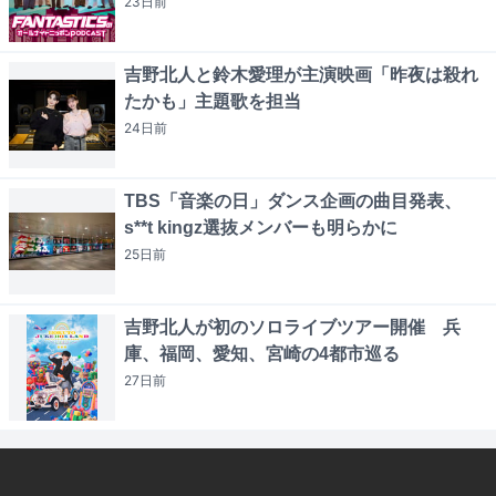
23日
前
吉野北人と鈴木愛理が主演映画「昨夜は殺れ
たかも」主題歌を担当
24日
前
TBS「音楽の日」ダンス企画の曲目発表、
s**t kingz選抜メンバーも明らかに
25日
前
吉野北人が初のソロライブツアー開催 兵
庫、福岡、愛知、宮崎の4都市巡る
27日
前