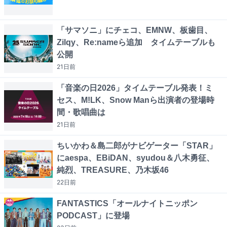
「サマソニ」にチェコ、EMNW、板歯目、
Zilqy、Re:nameら追加 タイムテーブルも
公開
21日
前
「音楽の日2026」タイムテーブル発表！ミ
セス、M!LK、Snow Manら出演者の登場時
間・歌唱曲は
21日
前
ちいかわ＆島二郎がナビゲーター「STAR」
にaespa、EBiDAN、syudou＆八木勇征、
純烈、TREASURE、乃木坂46
22日
前
FANTASTICS「オールナイトニッポン
PODCAST」に登場