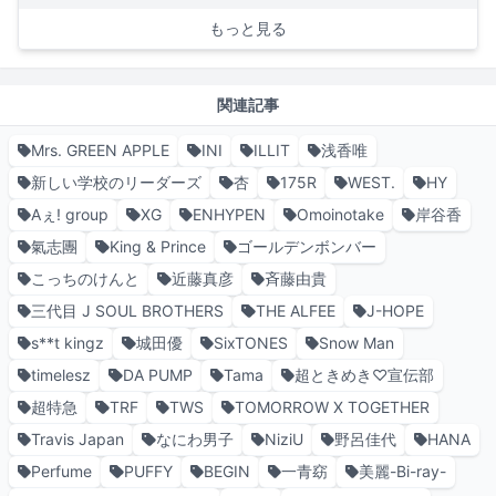
もっと見る
関連記事
Mrs. GREEN APPLE
INI
ILLIT
浅香唯
新しい学校のリーダーズ
杏
175R
WEST.
HY
Aぇ! group
XG
ENHYPEN
Omoinotake
岸谷香
氣志團
King & Prince
ゴールデンボンバー
こっちのけんと
近藤真彦
斉藤由貴
三代目 J SOUL BROTHERS
THE ALFEE
J-HOPE
s**t kingz
城田優
SixTONES
Snow Man
timelesz
DA PUMP
Tama
超ときめき♡宣伝部
超特急
TRF
TWS
TOMORROW X TOGETHER
Travis Japan
なにわ男子
NiziU
野呂佳代
HANA
Perfume
PUFFY
BEGIN
一青窈
美麗-Bi-ray-