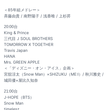
＜85年組メドレー＞
斉藤由貴 / 南野陽子 / 浅香唯 / 上杉昇
20:00台
King & Prince
三代目 J SOUL BROTHERS
TOMORROW X TOGETHER
Travis Japan
HANA
Mrs. GREEN APPLE
＜「ディズニー・オン・アイス」企画＞
宮舘涼太（Snow Man）×SHIZUKU（ME:I）/ 秋川雅史 /
城田優×屋比久知奈
21:00台
J-HOPE（BTS）
Snow Man
timelesz