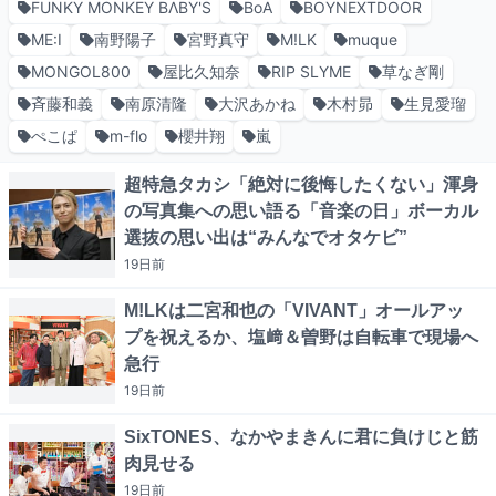
FUNKY MONKEY BΛBY'S
BoA
BOYNEXTDOOR
ME:I
南野陽子
宮野真守
M!LK
muque
MONGOL800
屋比久知奈
RIP SLYME
草なぎ剛
斉藤和義
南原清隆
大沢あかね
木村昴
生見愛瑠
ぺこぱ
m-flo
櫻井翔
嵐
超特急タカシ「絶対に後悔したくない」渾身
の写真集への思い語る「音楽の日」ボーカル
選抜の思い出は“みんなでオタケビ”
19日
前
M!LKは二宮和也の「VIVANT」オールアッ
プを祝えるか、塩﨑＆曽野は自転車で現場へ
急行
19日
前
SixTONES、なかやまきんに君に負けじと筋
肉見せる
19日
前