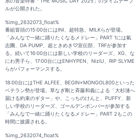
系の音楽特番「THE MUSIC DAY 2025」のタイムテーブ
ルが公開された。
%img_2632073_float%
番組冒頭の15:00台にはINI、超特急、M!LKらが登場。
「みんなで一緒に踊りたくなるメドレー」PART 1には氣
志團、DA PUMP、超ときめき♡宣伝部、TRFが参加す
る。続いて16:00台には新しい学校のリーダーズ、XG、な
にわ男子ら、17:00台にはENHYPEN、NiziU、RIP SLYME
らがパフォーマンスする。
18:00台にはTHE ALFEE、BEGIN×MONGOL800といった
ベテラン勢が登場。草なぎ剛と斉藤和義による「大杉漣へ
届ける約束のギター」や、こっちのけんと、PUFFY、新
しい学校のリーダーズ、ゴールデンボンバーが参加する
「みんなで一緒に踊りたくなるメドレー」PART 2もこの
時間に披露される。
%img_2632074_float%