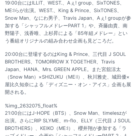
19:00台にはILLIT、WEST.、Aぇ! group、SixTONES、
ME:Iらが出演。WEST.、King & Prince、SixTONES、
Snow Man、なにわ男子、Travis Japan、Aぇ! groupが参
加する「シャッフルメドレーPART 1」や、斉藤由貴、南
野陽子、浅香唯、上杉昇による「85年組メドレー」とい
う番組オリジナルの組み合わせ企画も見どころだ。
20:00台に登場するのはKing & Prince、三代目 J SOUL
BROTHERS、TOMORROW X TOGETHER、Travis
Japan、HANA、Mrs. GREEN APPLE。また宮舘涼太
（Snow Man）×SHIZUKU（ME:I）、秋川雅史、城田優×
屋比久知奈による「ディズニー・オン・アイス」企画も展
開される。
%img_2632075_float%
21:00台にはJ-HOPE（BTS）、Snow Man、timeleszが
出演。さらにRIP SLYME、m-flo、ELLY（三代目 J SOUL
BROTHERS）、KEIKO（ME:I）、櫻井翔が参加する「ラ
ップメドレー」企画や「シャッフルメドレーPART 2」も