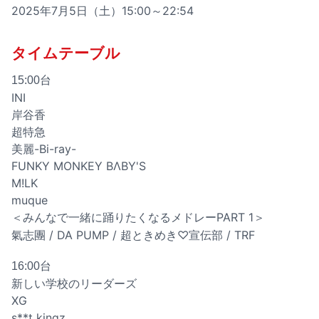
2025年7月5日（土）15:00～22:54
タイムテーブル
15:00台
INI
岸谷香
超特急
美麗-Bi-ray-
FUNKY MONKEY BΛBY'S
M!LK
muque
＜みんなで一緒に踊りたくなるメドレーPART 1＞
氣志團 / DA PUMP / 超ときめき♡宣伝部 / TRF
16:00台
新しい学校のリーダーズ
XG
s**t kingz