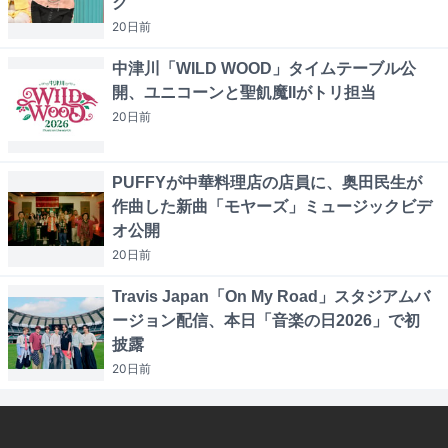
ク
20日
前
中津川「WILD WOOD」タイムテーブル公
開、ユニコーンと聖飢魔IIがトリ担当
20日
前
PUFFYが中華料理店の店員に、奥田民生が
作曲した新曲「モヤーズ」ミュージックビデ
オ公開
20日
前
Travis Japan「On My Road」スタジアムバ
ージョン配信、本日「音楽の日2026」で初
披露
20日
前