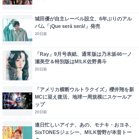
城田優が自主レーベル設立、6年ぶりのアル
バム「¡Que será será!」発売
20日
前
「Ray」9月号表紙、通常版は乃木坂46一ノ
瀬美空＆特別版はM!LK佐野勇斗
20日
前
「アメリカ横断ウルトラクイズ」櫻井翔を新
MCに迎え復活、地球一周規模にスケールア
ップ
20日
前
連日忙しいアイナ、あの、モナキ・おヨネ、
SixTONESジェシー、M!LK曽野が本音トー