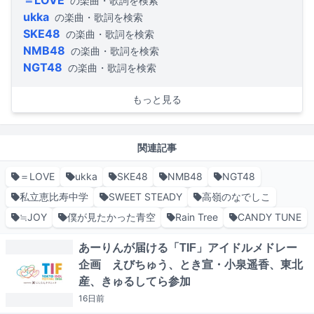
＝LOVE
の楽曲・歌詞を検索
ukka
の楽曲・歌詞を検索
SKE48
の楽曲・歌詞を検索
NMB48
の楽曲・歌詞を検索
NGT48
の楽曲・歌詞を検索
もっと見る
関連記事
＝LOVE
ukka
SKE48
NMB48
NGT48
私立恵比寿中学
SWEET STEADY
高嶺のなでしこ
≒JOY
僕が見たかった青空
Rain Tree
CANDY TUNE
あーりんが届ける「TIF」アイドルメドレー
企画 えびちゅう、とき宣・小泉遥香、東北
産、きゅるしてら参加
16日
前