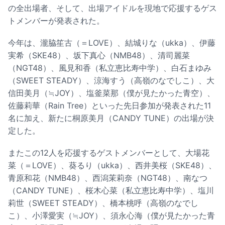
の全出場者、そして、出場アイドルを現地で応援するゲス
トメンバーが発表された。
今年は、瀧脇笙古（＝LOVE）、結城りな（ukka）、伊藤
実希（SKE48）、坂下真心（NMB48）、清司麗菜
（NGT48）、風見和香（私立恵比寿中学）、白石まゆみ
（SWEET STEADY）、涼海すう（高嶺のなでしこ）、大
信田美月（≒JOY）、塩釜菜那（僕が見たかった青空）、
佐藤莉華（Rain Tree）といった先日参加が発表された11
名に加え、新たに桐原美月（CANDY TUNE）の出場が決
定した。
またこの12人を応援するゲストメンバーとして、大場花
菜（＝LOVE）、葵るり（ukka）、西井美桜（SKE48）、
青原和花（NMB48）、西潟茉莉奈（NGT48）、南なつ
（CANDY TUNE）、桜木心菜（私立恵比寿中学）、塩川
莉世（SWEET STEADY）、橋本桃呼（高嶺のなでし
こ）、小澤愛実（≒JOY）、須永心海（僕が見たかった青