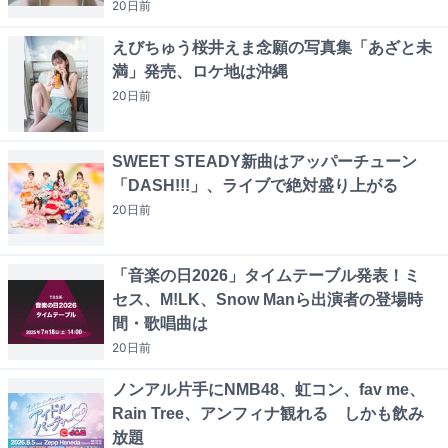
20日
前
えびちゅう桜井えま念願の写真集「あざと未
満」発売、ロケ地は沖縄
20日
前
SWEET STEADY新曲はアッパーチューン
「DASH!!!」、ライブで絶対盛り上がる
20日
前
「音楽の日2026」タイムテーブル発表！ミ
セス、M!LK、Snow Manら出演者の登場時
間・歌唱曲は
20日
前
ノンアル片手にNMB48、虹コン、fav me、
Rain Tree、アンフィナ観れる しかも飲み
放題