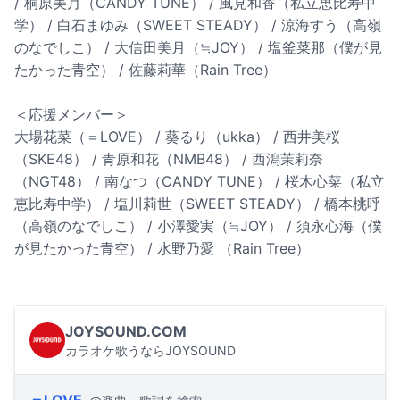
/ 桐原美月（CANDY TUNE） / 風見和香（私立恵比寿中
学） / 白石まゆみ（SWEET STEADY） / 涼海すう（高嶺
のなでしこ） / 大信田美月（≒JOY） / 塩釜菜那（僕が見
たかった青空） / 佐藤莉華（Rain Tree）
＜応援メンバー＞
大場花菜（＝LOVE） / 葵るり（ukka） / 西井美桜
（SKE48） / 青原和花（NMB48） / 西潟茉莉奈
（NGT48） / 南なつ（CANDY TUNE） / 桜木心菜（私立
恵比寿中学） / 塩川莉世（SWEET STEADY） / 橋本桃呼
（高嶺のなでしこ） / 小澤愛実（≒JOY） / 須永心海（僕
が見たかった青空） / 水野乃愛 （Rain Tree）
JOYSOUND.COM
カラオケ歌うならJOYSOUND