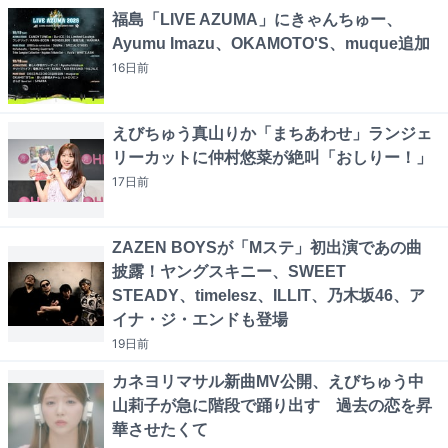
福島「LIVE AZUMA」にきゃんちゅー、
Ayumu Imazu、OKAMOTO'S、muque追加
16日
前
えびちゅう真山りか「まちあわせ」ランジェ
リーカットに仲村悠菜が絶叫「おしりー！」
17日
前
ZAZEN BOYSが「Mステ」初出演であの曲
披露！ヤングスキニー、SWEET
STEADY、timelesz、ILLIT、乃木坂46、ア
イナ・ジ・エンドも登場
19日
前
カネヨリマサル新曲MV公開、えびちゅう中
山莉子が急に階段で踊り出す 過去の恋を昇
華させたくて