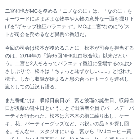
二宮和也がMCを務める「ニノなのに」は、「なのに」を
キーワードにさまざまな物事や人物の意外な一面を掘り下
げる“ギャップ検証バラエティ”。MCは二宮“なのに”ゲス
トが司会を務めるなど異例の番組だ。
今回の司会は松本が務めることに。松本が司会を担当する
のは、2014年の「第65回NHK紅白歌合戦」以来だとい
う。二宮と2人そろってバラエティ番組に登場するのはひ
さしぶりで、松本は「ちょっと恥ずかしい……」と照れた
様子。しかし収録が始まると息の合ったトークを連発し、
嵐としての近況も語る。
また番組では、収録日前日が二宮と波瑠の誕生日、収録当
日が後藤の誕生日ということで出演者全員でバースデーパ
ーティが行われた。松本は六本木の街に繰り出し、ケー
キ、花、パーティーグッズなど、お祝いの品々を探し回
る。そんな中、スタジオにいる二宮から「MJコーヒー買