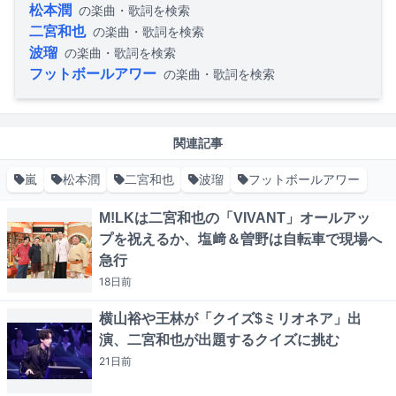
松本潤
の楽曲・歌詞を検索
二宮和也
の楽曲・歌詞を検索
波瑠
の楽曲・歌詞を検索
フットボールアワー
の楽曲・歌詞を検索
関連記事
嵐
松本潤
二宮和也
波瑠
フットボールアワー
M!LKは二宮和也の「VIVANT」オールアッ
プを祝えるか、塩﨑＆曽野は自転車で現場へ
急行
18日
前
横山裕や王林が「クイズ$ミリオネア」出
演、二宮和也が出題するクイズに挑む
21日
前