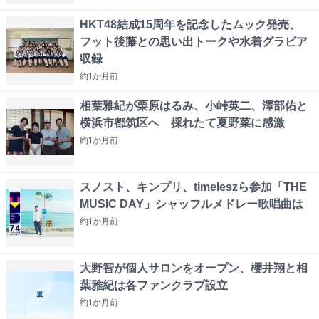
HKT48結成15周年を記念したムック発売、
フット後藤との思い出トークや水着グラビア
収録
約1か月
前
相葉雅紀が栗原はるみ、小峠英二、澤部佑と
横浜市都筑区へ 採れたて夏野菜に感激
約1か月
前
スノスト、キンプリ、timeleszら参加「THE
MUSIC DAY」シャッフルメドレー歌唱曲は
約1か月
前
大野智が個人サロンをオープン、櫻井翔と相
葉雅紀は各ファンクラブ設立
約1か月
前