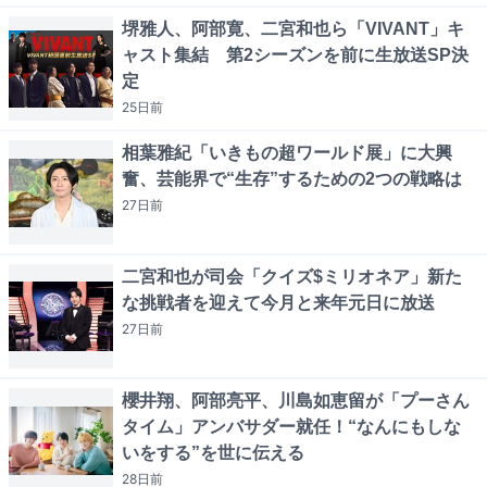
堺雅人、阿部寛、二宮和也ら「VIVANT」キ
ャスト集結 第2シーズンを前に生放送SP決
定
25日
前
相葉雅紀「いきもの超ワールド展」に大興
奮、芸能界で“生存”するための2つの戦略は
27日
前
二宮和也が司会「クイズ$ミリオネア」新た
な挑戦者を迎えて今月と来年元日に放送
27日
前
櫻井翔、阿部亮平、川島如恵留が「プーさん
タイム」アンバサダー就任！“なんにもしな
いをする”を世に伝える
28日
前