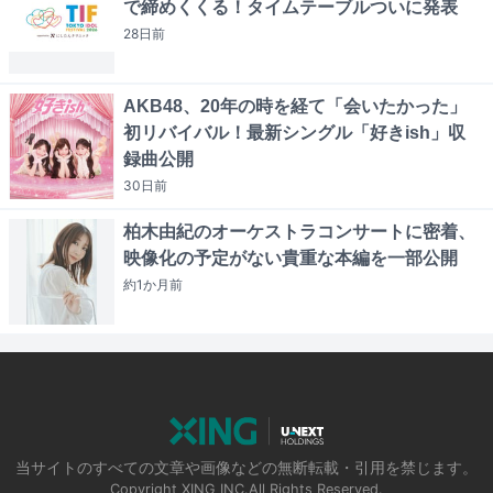
で締めくくる！タイムテーブルついに発表
28日
前
AKB48、20年の時を経て「会いたかった」
初リバイバル！最新シングル「好きish」収
録曲公開
30日
前
柏木由紀のオーケストラコンサートに密着、
映像化の予定がない貴重な本編を一部公開
約1か月
前
当サイトのすべての文章や画像などの無断転載・引用を禁じます。
Copyright XING INC.All Rights Reserved.