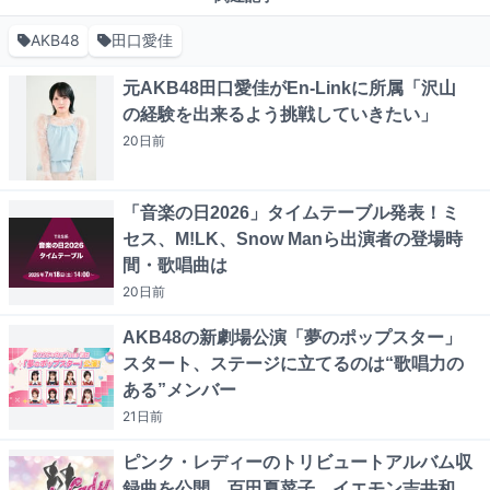
AKB48
田口愛佳
元AKB48田口愛佳がEn-Linkに所属「沢山
の経験を出来るよう挑戦していきたい」
20日
前
「音楽の日2026」タイムテーブル発表！ミ
セス、M!LK、Snow Manら出演者の登場時
間・歌唱曲は
20日
前
AKB48の新劇場公演「夢のポップスター」
スタート、ステージに立てるのは“歌唱力の
ある”メンバー
21日
前
ピンク・レディーのトリビュートアルバム収
録曲を公開 百田夏菜子、イエモン吉井和