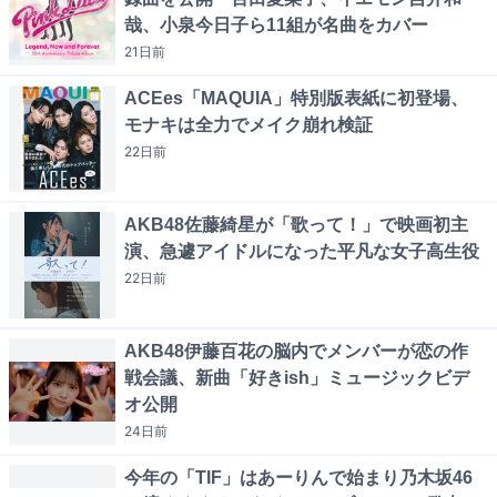
哉、小泉今日子ら11組が名曲をカバー
21日
前
ACEes「MAQUIA」特別版表紙に初登場、
モナキは全力でメイク崩れ検証
22日
前
AKB48佐藤綺星が「歌って！」で映画初主
演、急遽アイドルになった平凡な女子高生役
22日
前
AKB48伊藤百花の脳内でメンバーが恋の作
戦会議、新曲「好きish」ミュージックビデ
オ公開
24日
前
今年の「TIF」はあーりんで始まり乃木坂46