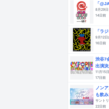
「@J
14日
前
「ラジ
16日
前
渋谷7
出演決
17日
前
ノンア
も飲み
22日
前