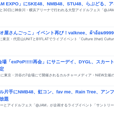
AM EXPO」にSKE48、NMB48、STU48、らぶどる、
オ屋さんごっこ」イベント再び！valknee、ผ้าอ้อม99
会場「exPoP!!!!!再会」にサニーデイ、DYGL、スカー
定
ル片手にNMB48、虹コン、fav me、Rain Tree、
放題