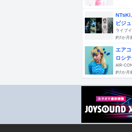
NTs
ビジュ
ライブイ
約1か月
エアコ
ロシテ
約1か月