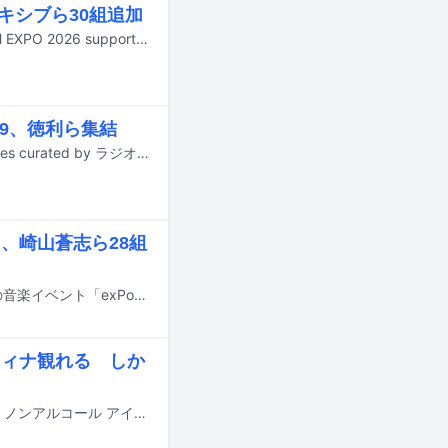
アキシブら30組追加
8月29日と30日に神奈川・横浜アリーナで行われる大型アイドルフェス「@JAM EXPO 2026 supported by UP-T」の出演アーティスト第7弾が発表された。
999、徳利ら集結
9月12日に東京・代官山UNITとB1FLATでライブイベント「Culture (that) Cultures curated by ラジオ屋さんごっこ」が開催される。
ト、崎山蒼志ら28組
11月15日に東京・渋谷の7会場にて開催されるカルチャーメディア・NiEW主催の音楽イベント「exPoP!!!!!再会 2026」の出演アーティスト第1弾が発表された。
アンフィナ観れる しか
サントリーとアイドルフェス「@JAM」が企画するライブイベント「サントリー ノンアルコール アイドルパーティー Vol.0 Produced by @JAM」が、8月5日に東京・Zepp Haneda（TOKYO）で開催される。