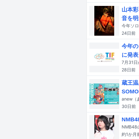
山本彩
音を明
24日
前
今年の
に発表
28日
前
蔵王温
SOMO
30日
前
NMB
NMB4
約1か月