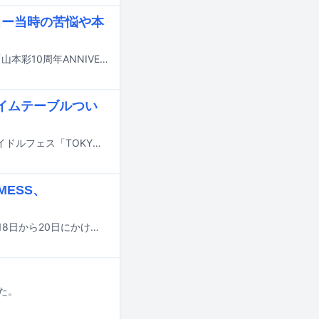
ュー当時の苦悩や本
今年ソロアーティストデビュー10周年を迎える山本彩のアニバーサリーブック「山本彩10周年ANNIVERSARY BOOK（仮）」が9月24日にワニブックスから発売される。
タイムテーブルつい
7月31日から8月2日までの3日間、東京・お台場青海周辺エリアにて行われるアイドルフェス「TOKYO IDOL FESTIVAL 2026 supported by にしたんクリニック」のタイムテーブルが発表された。
MESS、
anew（あにぅー）が主催する音楽イベント「CHIKAKARA ZAO 2026」が、7月18日から20日にかけて山形・蔵王温泉タキヤマスタヂヲとジンギスカンロッヂで開催される。
た。