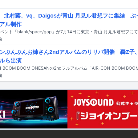
Ki、北村蕗、vq、Daigosが青山 月見ル君想フに集結 
アル制作
ベント「blank/space/gap」が7月14日に東京・青山 月見ル君想フ
前
ンぶんぶんお姉さん2ndアルバムのリリパ開催 轟Z子
ルら出演
前