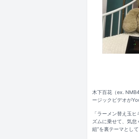
木下百花（ex. N
ージックビデオがYo
「ラーメン替え玉ヒ
ズムに乗せて、気怠く
組”を裏テーマとし