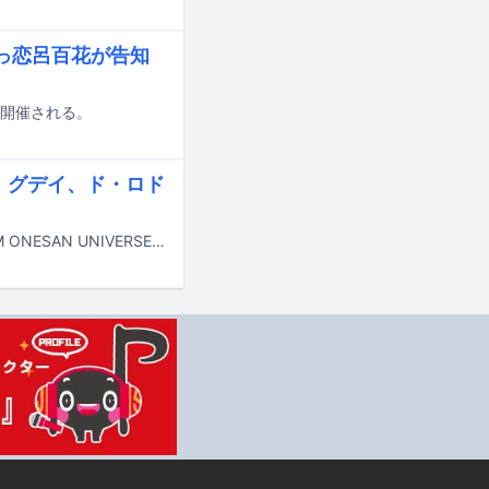
ぶっ恋呂百花が告知
にて開催される。
、グデイ、ド・ロド
AIR-CON BOOM BOOM ONESANの2ndフルアルバム「AIR-CON BOOM BOOM ONESAN UNIVERSE」のリリースを記念したイベントが、7月16日に東京・阿佐ヶ谷ロフトAで開催される。