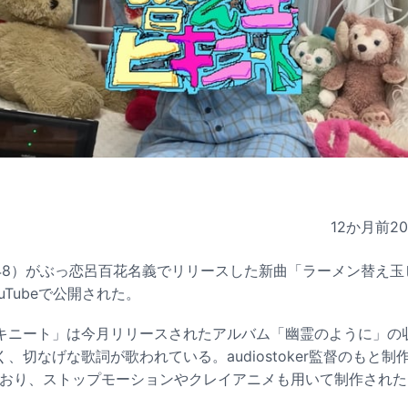
12か月前
2
MB48）がぶっ恋呂百花名義でリリースした新曲「ラーメン替え
uTubeで公開された。
キニート」は今月リリースされたアルバム「幽霊のように」の
、切なげな歌詞が歌われている。audiostoker監督のもと制
ており、ストップモーションやクレイアニメも用いて制作された