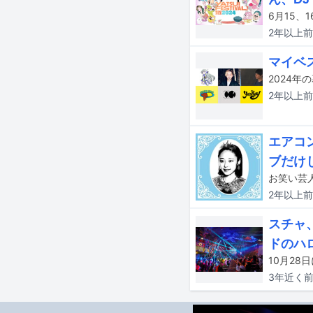
2年以上
前
マイベス
2年以上
前
エアコ
ブだけ
2年以上
前
スチャ、
ドのハ
3年近く