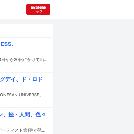
ESS、
anew（あにぅー）が主催する音楽イベント「CHIKAKARA ZAO 2026」が、7月18日から20日にかけて山形・蔵王温泉タキヤマスタヂヲとジンギスカンロッヂで開催される。
、グデイ、ド・ロド
AIR-CON BOOM BOOM ONESANの2ndフルアルバム「AIR-CON BOOM BOOM ONESAN UNIVERSE」のリリースを記念したイベントが、7月16日に東京・阿佐ヶ谷ロフトAで開催される。
ン、挫・人間、色々
9月21日に神奈川・CLUB CITTA'で開催されるイベント「鬱フェス2026」の出演アーティスト第1弾が発表された。