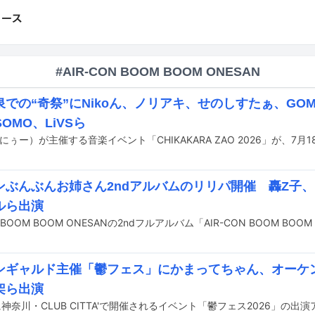
#AIR-CON BOOM BOOM ONESAN
での“奇祭”にNikoん、ノリアキ、せのしすたぁ、GOM
SOMO、LiVSら
ンぶんぶんお姉さん2ndアルバムのリリパ開催 轟Z子
ルら出演
ンギャルド主催「鬱フェス」にかまってちゃん、オーケ
架ら出演