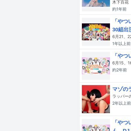
約1年
前
「やつ
30組出
1年以上
前
「やつ
約2年
前
マゾのラ
ラッパーの
2年以上
前
「やつ
ん、DJ