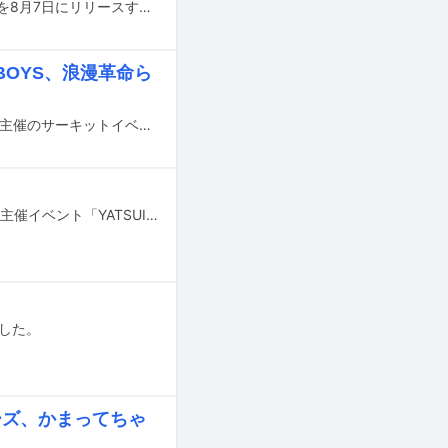
木下百花（ex. NMB48）がぶっ恋呂百花名義でニューアルバム「幽霊のように」を8月7日にリリースする。
BOYS、浪漫革命ら
6月21、22日に東京・渋谷の9会場で行われるやついいちろう（エレキコミック）主催のサーキットイベント「YATSUI FESTIVAL! 2025」の出演アーティスト第2弾が発表された。
6月15、16日に東京・渋谷の9会場で行われるやついいちろう（エレキコミック）主催イベント「YATSUI FESTIVAL! 2024」の最終出演アーティストおよびタイムテーブルが発表された。
スした。
ーズ、かまってちゃ