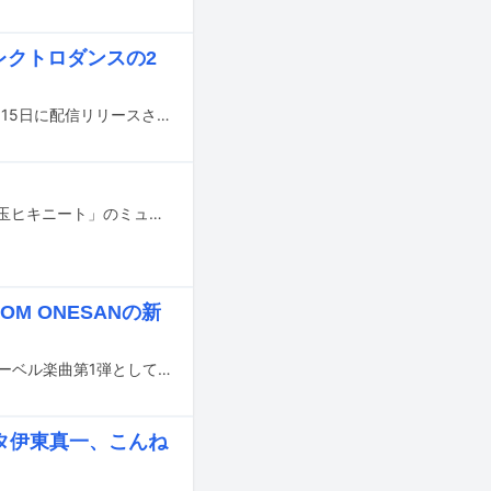
レクトロダンスの2
AIR-CON BOOM BOOM ONESANの楽曲「雇用」のリミックスバージョンが10月15日に配信リリースされる。
木下百花（ex. NMB48）がぶっ恋呂百花名義でリリースした新曲「ラーメン替え玉ヒキニート」のミュージックビデオがYouTubeで公開された。
OM ONESANの新
作編曲家・音楽プロデューサーのCMJKが新たな音楽レーベル・SSSTを創立。レーベル楽曲第1弾として、AIR-CON BOOM BOOM ONESANの新曲「雇用」が8月13日にリリースされる。
タ伊東真一、こんね