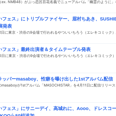
いフェス」にトリプルファイヤー、眉村ちあき、SUSHI
演発表
いフェス」最終出演者＆タイムテーブル発表
ッパーmasaboy、性癖を曝け出した1stアルバム配信
masaboyが1stアルバム「MASOCHISTAR」を4月11日に配信リリー
いフェス」にサニーデイ、高城れに、Aooo、ドレスコ
 KOOら50組追加