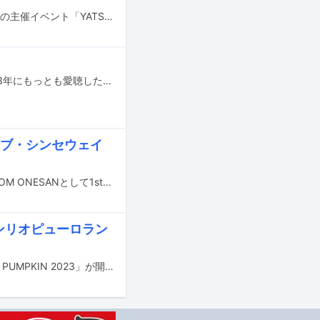
6月15、16日に東京・渋谷の9会場で行われるやついいちろう（エレキコミック）の主催イベント「YATSUI FESTIVAL! 2024」の第4弾出演アーティストが発表された。
2024年の幕開けに合わせて音楽ナタリーでは、さまざまなアーティストに「2023年にもっとも愛聴した3曲」を聞くアンケート企画を実施。回答者のジャンルごとに分けた全8本の記事を公開していく。今回は「トラックメイカー編」として、Aiobahn、佐々木喫茶、柴田（パソコン音楽クラブ）、CHOBO CURRY、原口沙輔、yonkey（Klang Ruler）が選んだ2023年の3曲を紹介する。
イブ・シンセウェイ
お笑い芸人のエアコンぶんぶんお姉さんが音楽アーティストAIR-CON BOOM BOOM ONESANとして1stアルバム「AIR-CON BOOM BOOM ONESAN REPUBLIC」を2月21日にリリースする。
サンリオピューロラン
10月28日に東京・サンリオピューロランドにてオールナイトイベント「SPOOKY PUMPKIN 2023」が開催された。コロナ禍でのオンライン配信などを経て、4年ぶりの有観客開催で行われた本イベントには総勢50組以上のアーティストが出演。ピューロランド内に設置された5つのステージでパフォーマンスを繰り広げた。