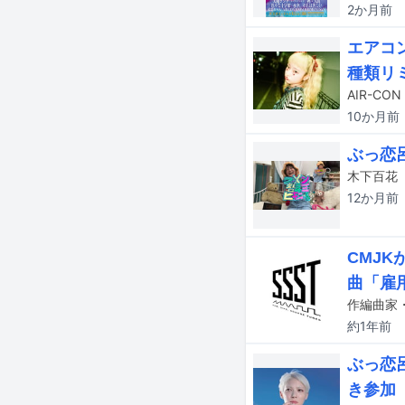
2か月
前
エアコ
種類リ
10か月
前
ぶっ恋
12か月
前
CMJK
曲「雇
約1年
前
ぶっ恋
き参加