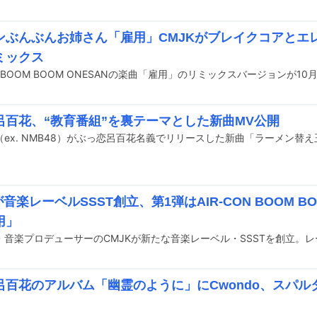
ンぶんぶんお姉さん「雇用」CMJKがブレイクコアとエ
ミックス
呂百花、“教育番組”を裏テーマとした新曲MV公開
が音楽レーベルSSST創立、第1弾はAIR-CON BOOM BO
用」
呂百花のアルバム「幽霊のように」にCwondo、スパル