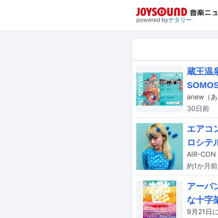
powered by
ナタリー
蔵王温泉
SOMO
30日
前
エアコ
ロシテ
約1か月
前
アーバ
な十字