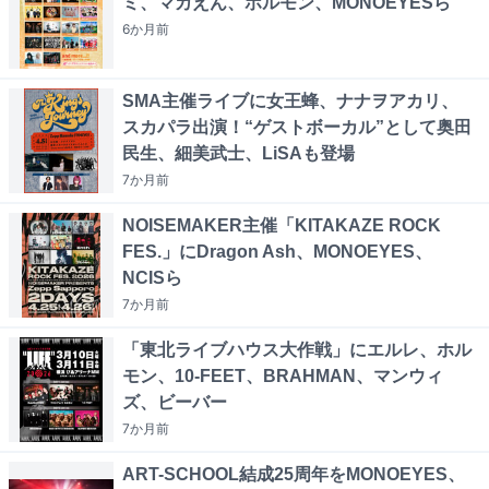
ミ、マカえん、ホルモン、MONOEYESら
6か月
前
SMA主催ライブに女王蜂、ナナヲアカリ、
スカパラ出演！“ゲストボーカル”として奥田
民生、細美武士、LiSAも登場
7か月
前
NOISEMAKER主催「KITAKAZE ROCK
FES.」にDragon Ash、MONOEYES、
NCISら
7か月
前
「東北ライブハウス大作戦」にエルレ、ホル
モン、10-FEET、BRAHMAN、マンウィ
ズ、ビーバー
7か月
前
ART-SCHOOL結成25周年をMONOEYES、