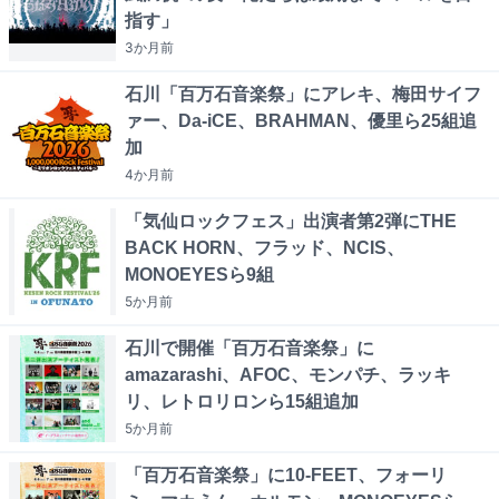
指す」
3か月
前
石川「百万石音楽祭」にアレキ、梅田サイフ
ァー、Da-iCE、BRAHMAN、優里ら25組追
加
4か月
前
「気仙ロックフェス」出演者第2弾にTHE
BACK HORN、フラッド、NCIS、
MONOEYESら9組
5か月
前
石川で開催「百万石音楽祭」に
amazarashi、AFOC、モンパチ、ラッキ
リ、レトロリロンら15組追加
5か月
前
「百万石音楽祭」に10-FEET、フォーリ