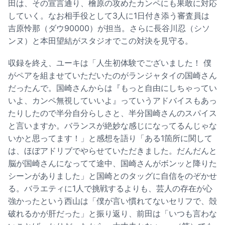
田は、その宣言通り、檜原の攻めたカンペにも果敢に対応
していく。なお相手役として3人に1日付き添う審査員は
吉原怜那（ダウ90000）が担当。さらに長谷川忍（シソ
ンヌ）と本田望結がスタジオでこの対決を見守る。
収録を終え、ユーキは「人生初体験でございました！ 僕
がペアを組ませていただいたのがランジャタイの国崎さん
だったんで。国崎さんからは『もっと自由にしちゃってい
いよ、カンペ無視していいよ』っていうアドバイスもあっ
たりしたので半分自分らしさと、半分国崎さんのスパイス
と言いますか。バランスが絶妙な感じになってるんじゃな
いかと思ってます！」と感想を語り「ある1箇所に関して
は、ほぼアドリブでやらせていただきました。だんだんと
脳が国崎さんになってて途中、国崎さんがボンッと降りた
シーンがありました」と国崎とのタッグに自信をのぞかせ
る。バラエティに1人で挑戦するよりも、芸人の存在が心
強かったという西山は「僕が言い慣れてないセリフで、殻
破れるかが肝だった」と振り返り、前田は「いつも言わな