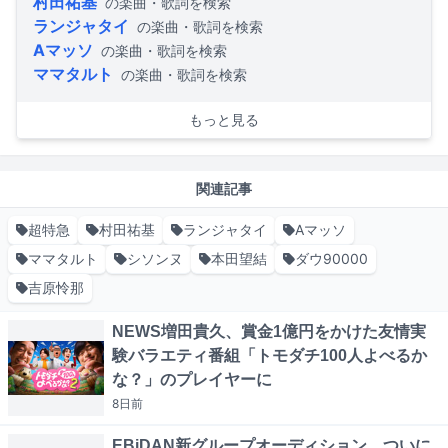
村田祐基
の楽曲・歌詞を検索
ランジャタイ
の楽曲・歌詞を検索
Aマッソ
の楽曲・歌詞を検索
ママタルト
の楽曲・歌詞を検索
もっと見る
関連記事
超特急
村田祐基
ランジャタイ
Aマッソ
ママタルト
シソンヌ
本田望結
ダウ90000
吉原怜那
NEWS増田貴久、賞金1億円をかけた友情実
験バラエティ番組「トモダチ100人よべるか
な？」のプレイヤーに
8日
前
EBiDAN新グループオーディション、ついに