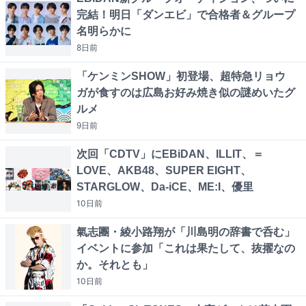
完結！明日「ダンエビ」で合格者＆グループ
名明らかに
8日
前
「ケンミンSHOW」初登場、超特急リョウ
ガが食すのは広島お好み焼き似の謎めいたグ
ルメ
9日
前
次回「CDTV」にEBiDAN、ILLIT、＝
LOVE、AKB48、SUPER EIGHT、
STARGLOW、Da-iCE、ME:I、優里
10日
前
氣志團・綾小路翔が「川島明の辞書で呑む」
イベントに参加「これは果たして、抜擢なの
か。それとも」
10日
前