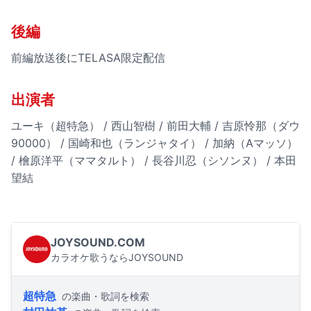
後編
前編放送後にTELASA限定配信
出演者
ユーキ（超特急） / 西山智樹 / 前田大輔 / 吉原怜那（ダウ
90000） / 国崎和也（ランジャタイ） / 加納（Aマッソ）
/ 檜原洋平（ママタルト） / 長谷川忍（シソンヌ） / 本田
望結
JOYSOUND.COM
カラオケ歌うならJOYSOUND
超特急
の楽曲・歌詞を検索