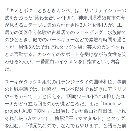
「キミとボク、ときどきカンペ」は、リアリティショーの
皮をかぶった“笑わせ合いバトル”。神奈川県横須賀市の海
が見えるコテージに集められた男性3人と女性1人が、工
房での楽器作り体験や古着店でのショッピング、水族館で
のひととき、庭でのバーベキューなどで素敵な時間を過ご
すが、男性3人はそれぞれタッグを組む芸人のカンペをも
とに言動する。カンペでのサポートを受けながら女性を笑
わせる3人が、一番面白いイケメンを目指すという内容
だ。
ユーキがタッグを組むのはランジャタイの国崎和也。事前
の作戦会議では、国崎が「カンペ以外でも好きにアドリブ
やっちゃって！」と伝える。“国崎ワールド”に加担したユ
ーキがどう立ち回るのかが見どころだ。また「timelesz
project‐AUDITION‐」に出演していた西山と前田は、それ
ぞれ加納（Aマッソ）、檜原洋平（ママタルト）とタッグ
を組む。「僕元気なので、なんでもやります」と語った前