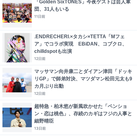
「Golden SixTONES」今夜ゲストは芸人軍
団、31人もいる
11日
前
.ENDRECHERI.×タカシ×TETTA「Mフェ
ア」でコラボ実現 EBiDAN、コブクロ、
chilldspotも出演
12日
前
マッサマン向井康二とダイアン津田「ドッキ
リGP」で師弟対決、マツダマン松田元太も9
カ月ぶり出動
12日
前
超特急・柏木悠が新風吹かせた「ペンショ
ン・恋は桃色」、存続のカギはフジの人事と
細野晴臣
13日
前