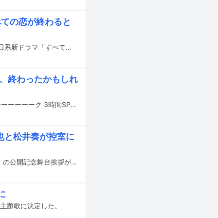
べての恋が終わると
葵わかなと神尾楓珠がダブル主演を務める、10月12日スタートのABC・テレビ朝日系新ドラマ「すべての恋が終わるとしても」に、メインキャストとして藤原丈一郎（なにわ男子）、本田望結、山下幸輝（WILD BLUE）、大塚萌香、白洲迅、市川由衣が出演することが決定した。
生、終わったかもしれ
大西流星（なにわ男子）が、7月10日にテレビ朝日系で放送される特番「アメトーーーーーーク 3時間SP」に出演する。
也と松井奏が控室に
本日7月5日に東京・新宿ピカデリー スクリーン1で、映画「愛されなくても別に」の公開記念舞台挨拶が行われ、南沙良、馬場ふみか、本田望結、基俊介（IMP.）、井樫彩監督が登壇した。
に
」の主題歌に決定した。