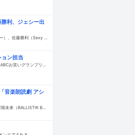
藤勝利、ジェシー出
佐野勇斗（M!LK）、SHONO（Dr / PARADOXX）、木内泰史（Dr / サンボマスター）、佐藤勝利（Sexy Zone）、ジェシー（SixTONES）が、本日8月8日19:00よりTBS系で放送される番組「THE神業チャレンジ」に出演する。
ション担当
MOROHAのアフロが明日7月9日13:55からABCテレビで放送される番組「第44回ABCお笑いグランプリ」のナレーションを担当する。
！「音楽朗読劇 アシ
8月5、6日に東京・豊洲PITで上演される朗読劇「音楽朗読劇 アシガール」に、深堀未来（BALLISTIK BOYZ from EXILE TRIBE）と草川拓弥（超特急）が出演することが発表された。
がオンエアされる。