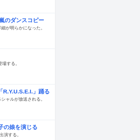
I、嵐のダンスコピー
組詳細が明らかになった。
に登場する。
.U.S.E.I.」踊る
間スペシャルが放送される。
子の娘を演じる
が出演する。