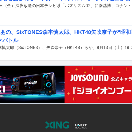
”あの、SixTONES森本慎太郎、HKT48矢吹奈子が“昭
クバトル