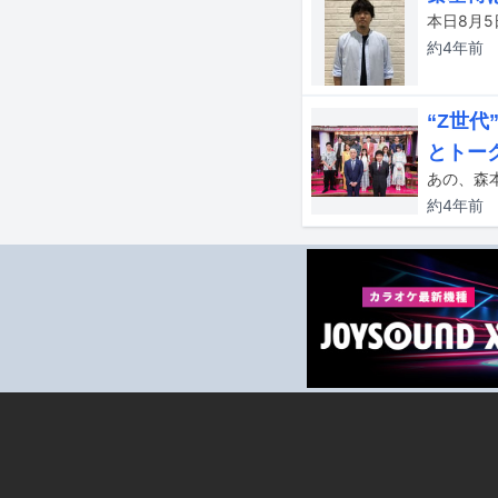
約4年
前
“Z世代
とトー
約4年
前