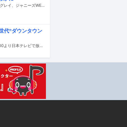
本日8月5日（金）深夜放送の日本テレビ系「バズリズム02」に秦基博、コナン・グレイ、ジャニーズWEST、アルテミスの翼が出演する。
和世代”ダウンタウン
あの、森本慎太郎（SixTONES）、矢吹奈子（HKT48）らが、8月13日（土）19:00より日本テレビで放送される特番「ダウンタウン vs Z世代 ヤバイ昭和あり？なし？」に出演する。