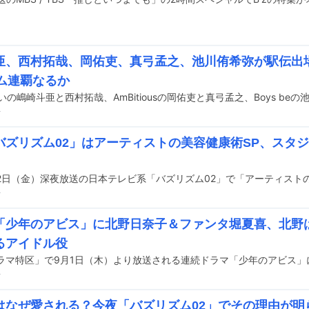
亜、西村拓哉、岡佑吏、真弓孟之、池川侑希弥が駅伝出
ーム連覇なるか
前
バズリズム02」はアーティストの美容健康術SP、スタ
前
「少年のアビス」に北野日奈子＆ファンタ堀夏喜、北野
るアイドル役
前
はなぜ愛される？今夜「バズリズム02」でその理由が明