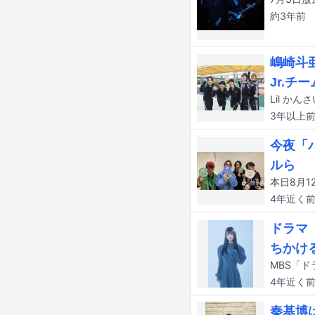
約3年
前
嶋崎斗
Jr.チ
3年以上
今夜「
ルら
4年近く
ドラマ
ちかけ
4年近く
秦基博