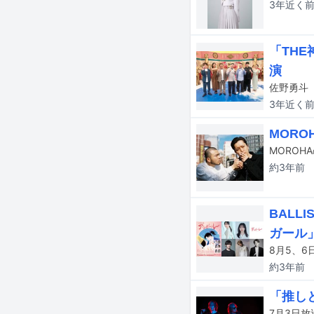
3年近く
「TH
演
3年近く
MOR
約3年
前
BALL
ガール」
約3年
前
「推し
7月3日放