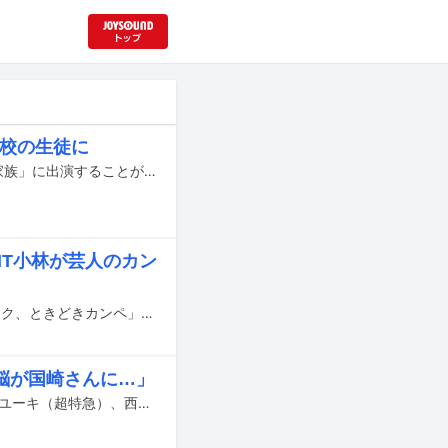
高校の生徒に
木村柾哉（INI）、なえなのらが2027年1月8日より全国公開される映画「高校生家族」に出演することが発表された。
HT小林が芸人のカン
本日3月28日25:30よりテレビ朝日（関東ローカル）でオンエアされる「キミとボク、ときどきカンペ」に、タカシ（超特急）、深堀未来（BALLISTIK BOYZ）、小林大悟（TAGRIGHT）が出演する。
脳が国崎さんに…」
本日10月30日深夜にテレビ朝日で放送される「キミとボク、ときどきカンペ」にユーキ（超特急）、西山智樹、前田大輔が出演する。