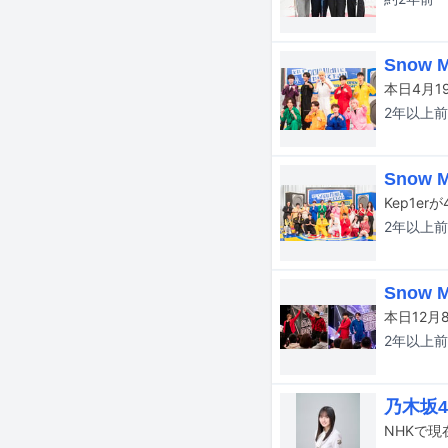
Snow
本日4月1
2年以上
前
Snow
Kep1e
2年以上
前
Snow
本日12月
2年以上
前
乃木坂
NHKで