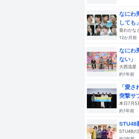
なにわ
しても
12か月
前
なにわ
ない」
約1年
前
「愛さ
突撃サ
約1年
前
STU
STU48
約2年
前