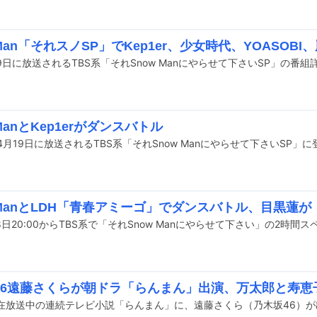
 Man「それスノSP」でKep1er、少女時代、YOASOB
9日に放送されるTBS系「それSnow Manにやらせて下さいSP」の番
 ManとKep1erがダンスバトル
rが4月19日に放送されるTBS系「それSnow Manにやらせて下さいSP」
 ManとLDH「青春アミーゴ」でダンスバトル、目黒蓮が「R.Y
8日20:00からTBS系で「それSnow Manにやらせて下さい」の2時
46遠藤さくらが朝ドラ「らんまん」出演、万太郎と寿恵
現在放送中の連続テレビ小説「らんまん」に、遠藤さくら（乃木坂46）