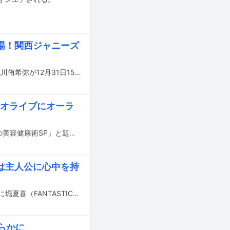
場！関西ジャニーズ
Lil かんさいの嶋崎斗亜と西村拓哉、AmBitiousの岡佑吏と真弓孟之、Boys beの池川侑希弥が12月31日15:00よりカンテレで放送される「超（スーパー）アスリート×ブレイク芸能人が野球＆駅伝でブラボー連発！忘年会では大暴露SP」に出演する。
ジオライブにオーラ
本日8月12日（金）深夜放送の日本テレビ系「バズリズム02」で「アーティストの美容健康術SP」と題したトーク総集編がオンエアされる。
は主人公に心中を持
MBS「ドラマ特区」で9月1日（木）より放送される連続ドラマ「少年のアビス」に堀夏喜（FANTASTICS from EXILE TRIBE）と元乃木坂46の北野日奈子が出演する。
らかに