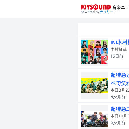
powered by
ナタリー
INI
15日
前
超特急
ペで笑
4か月
前
超特急
9か月
前