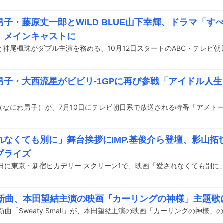
男子・藤原丈一郎とWILD BLUE山下幸輝、ドラマ「す
」メインキャストに
男子・大西流星がビビリ-1GPに再び参戦「アイドル人
れなくても別に」舞台挨拶にIMP.基俊介ら登壇、影山拓
プライズ
48新曲、本田望結主演の映画「カーリングの神様」主題歌
の新曲「Sweaty Small」が、本田望結主演の映画「カーリングの神様