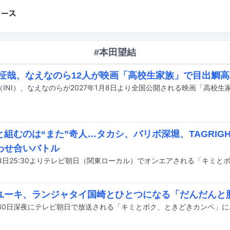
#本田望結
木村柾哉、なえなのら12人が映画「高校生家族」で目出鯛
と組むのは“また”奇人…タカシ、バリボ深堀、TAGRIG
わせ合いバトル
ユーキ、ランジャタイ国崎とひとつになる「だんだんと