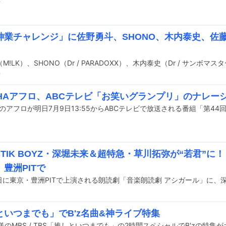
前
E神業チャレンジ」に佐野勇斗、SHONO、木内泰史、佐
前
OHAアフロ、ABCテレビ「お笑いグランプリ」のナレー
ISTIK BOYZ・深堀未来＆超特急・草川拓弥が“若君”に
豊洲PITで
といつまでも」でB'z名曲&神ライブ特集
送のMBS / TBS「推しといつまでも」の2時間スペシャルでB'zの特集