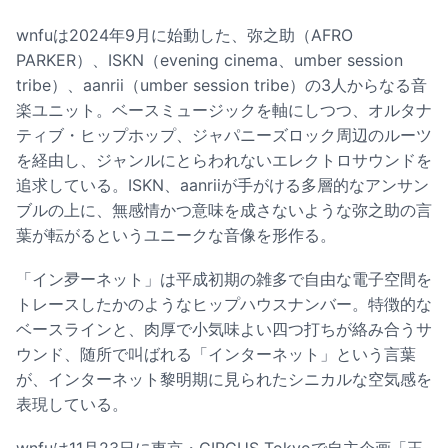
wnfuは2024年9月に始動した、弥之助（AFRO
PARKER）、ISKN（evening cinema、umber session
tribe）、aanrii（umber session tribe）の3人からなる音
楽ユニット。ベースミュージックを軸にしつつ、オルタナ
ティブ・ヒップホップ、ジャパニーズロック周辺のルーツ
を経由し、ジャンルにとらわれないエレクトロサウンドを
追求している。ISKN、aanriiが手がける多層的なアンサン
ブルの上に、無感情かつ意味を成さないような弥之助の言
葉が転がるというユニークな音像を形作る。
「イン夛ーネット」は平成初期の雑多で自由な電子空間を
トレースしたかのようなヒップハウスナンバー。特徴的な
ベースラインと、肉厚で小気味よい四つ打ちが絡み合うサ
ウンド、随所で叫ばれる「インターネット」という言葉
が、インターネット黎明期に見られたシニカルな空気感を
表現している。