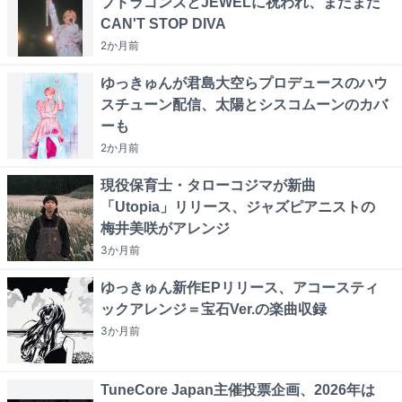
ブドラゴンズとJEWELに祝われ、まだまだ
CAN'T STOP DIVA
2か月
前
ゆっきゅんが君島大空らプロデュースのハウ
スチューン配信、太陽とシスコムーンのカバ
ーも
2か月
前
現役保育士・タローコジマが新曲
「Utopia」リリース、ジャズピアニストの
梅井美咲がアレンジ
3か月
前
ゆっきゅん新作EPリリース、アコースティ
ックアレンジ＝宝石Ver.の楽曲収録
3か月
前
TuneCore Japan主催投票企画、2026年は