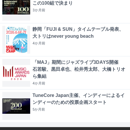
この100組で決まり
3か月
前
静岡「FUJI & SUN」タイムテーブル発表、
大トリはnever young beach
4か月
前
「MAJ」期間にジャズライブ3DAYS開催
石若駿、黒田卓也、松井秀太郎、大橋トリオ
ら集結
4か月
前
TuneCore Japan主催、インディーによるイ
ンディーのための投票企画スタート
5か月
前