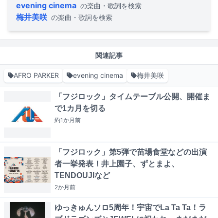
evening cinema
の楽曲・歌詞を検索
梅井美咲
の楽曲・歌詞を検索
関連記事
AFRO PARKER
evening cinema
梅井美咲
「フジロック」タイムテーブル公開、開催ま
で1カ月を切る
約1か月
前
「フジロック」第5弾で苗場食堂などの出演
者一挙発表！井上園子、ずとまよ、
TENDOUJIなど
2か月
前
ゆっきゅんソロ5周年！宇宙でLa Ta Ta！ラ