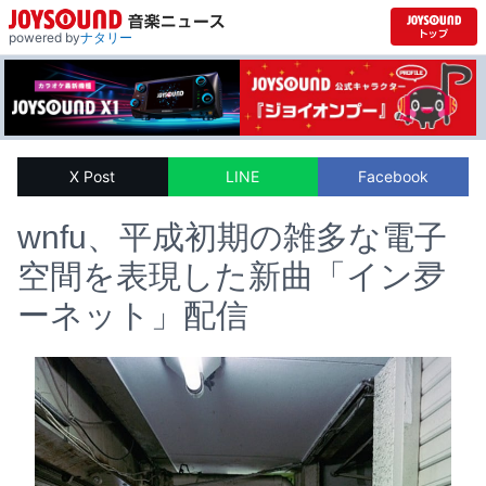
powered by
ナタリー
X Post
LINE
Facebook
wnfu、平成初期の雑多な電子
空間を表現した新曲「イン夛
ーネット」配信