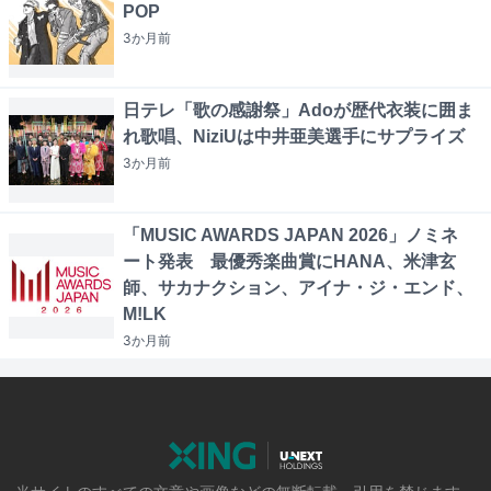
POP
3か月
前
日テレ「歌の感謝祭」Adoが歴代衣装に囲ま
れ歌唱、NiziUは中井亜美選手にサプライズ
3か月
前
「MUSIC AWARDS JAPAN 2026」ノミネ
ート発表 最優秀楽曲賞にHANA、米津玄
師、サカナクション、アイナ・ジ・エンド、
M!LK
3か月
前