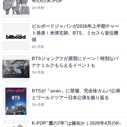
年5月のK-POP
2か月
前
ビルボードジャパンが2026年上半期チャー
ト発表！米津玄師、BTS、ミセスら首位獲
得
2か月
前
BTSジョングクが原宿にドーン！特別なバ
ナナミルクもらえるイベントも
3か月
前
BTSが「anan」に登場、完全体カムバ公演
とワールドツアー日本公演を振り返る
3か月
前
K-POP“魔の7年”は健在か｜2026年4月のK-