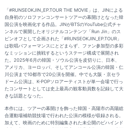
「#RUNSEOKJIN_EP.TOUR THE MOVIE」は、JINによる
自身初のソロファンコンサートツアーの幕開けとなった韓
国公演を映画化する作品。JINがBTSのYouTube公式チャ
ンネルで展開したオリジナルコンテンツ「Run Jin」のス
ピンオフとして企画された「#RUNSEOKJIN_EP.TOUR」
は歌唱パフォーマンスにとどまらず、ファン参加型の多彩
なミッションに挑戦するというステージ構成で展開され
た。2025年6月の韓国・ソウル公演を皮切りに、日本、
アメリカ、ヨーロッパ、そしてアンコール公演の韓国・仁
川公演まで10都市で20公演を開催。中でも大阪・京セラ
ドーム公演は、K-POPソロアーティストが単一会場で行っ
たコンサートとしては史上最高の観客動員数を記録して大
きな話題となった。
本作には、ツアーの幕開けを飾った韓国・高陽市の高陽総
合運動場補助競技場で行われた公演の模様が収録される。
加えて、映画のために特別編集された未公開のビハインド