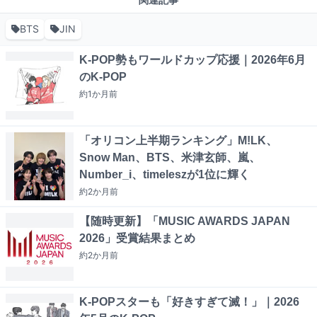
関連記事
BTS
JIN
K-POP勢もワールドカップ応援｜2026年6月
のK-POP
約1か月
前
「オリコン上半期ランキング」M!LK、
Snow Man、BTS、米津玄師、嵐、
Number_i、timeleszが1位に輝く
約2か月
前
【随時更新】「MUSIC AWARDS JAPAN
2026」受賞結果まとめ
約2か月
前
K-POPスターも「好きすぎて滅！」｜2026