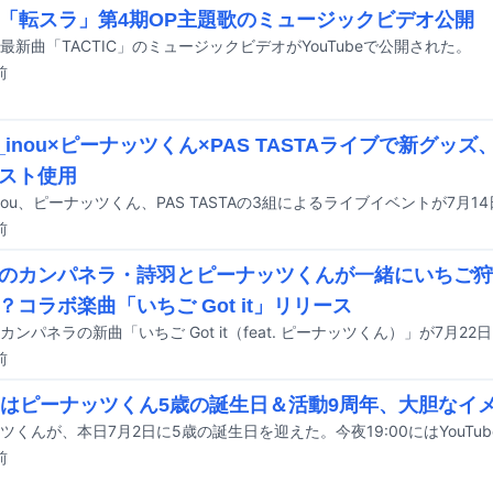
ko「転スラ」第4期OP主題歌のミュージックビデオ公開
oの最新曲「TACTIC」のミュージックビデオがYouTubeで公開された。
前
up_inou×ピーナッツくん×PAS TASTAライブで新グッ
スト使用
前
のカンパネラ・詩羽とピーナッツくんが一緒にいちご狩
？コラボ楽曲「いちご Got it」リリース
前
日はピーナッツくん5歳の誕生日＆活動9周年、大胆なイ
前