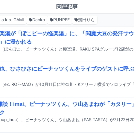
関連記事
 a.k.a. GAMI
Daoko
PUNPEE
幾田りら
楽湯が「ぽこピーの怪楽湯」に、「閻魔大豆の発汗サウ
」に浸かれる
也、ひさびさにピーナッツくんをライブのゲストに呼ぶ
's 雑談！imai、ピーナッツくん、ウ山あまねが「カタリ
ク