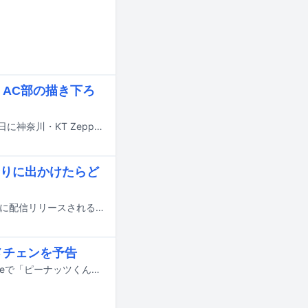
ズ、AC部の描き下ろ
group_inou、ピーナッツくん、PAS TASTAの3組によるライブイベントが7月14日に神奈川・KT Zepp Yokohama、29日に大阪・なんばHatchにて開催される。これを記念したイベントグッズの販売が決定した。
りに出かけたらど
水曜日のカンパネラの新曲「いちご Got it（feat. ピーナッツくん）」が7月22日に配信リリースされる。
メチェンを予告
ピーナッツくんが、本日7月2日に5歳の誕生日を迎えた。今夜19:00にはYouTubeで「ピーナッツくんのイメチェン配信【祝9周年】」と題した生配信を実施する。