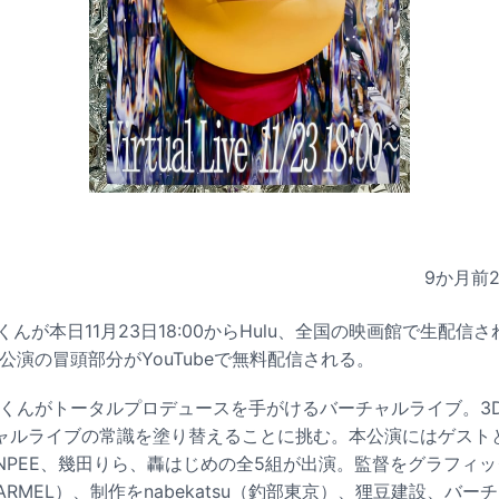
9か月前
ツくんが本日11月23日18:00からHulu、全国の映画館で生配
公演の冒頭部分がYouTubeで無料配信される。
ツくんがトータルプロデュースを手がけるバーチャルライブ。3
ルライブの常識を塗り替えることに挑む。本公演にはゲストとして漢
、PUNPEE、幾田りら、轟はじめの全5組が出演。監督をグラフィ
wa（PARMEL）、制作をnabekatsu（釣部東京）、狸豆建設、