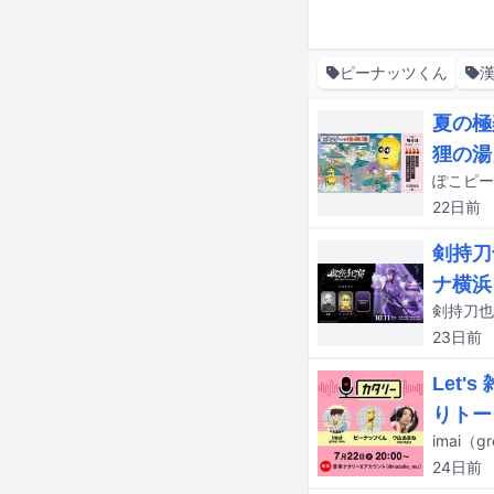
ピーナッツくん
漢
夏の極
狸の湯
22日
前
剣持刀
ナ横浜
23日
前
Let
りトー
24日
前