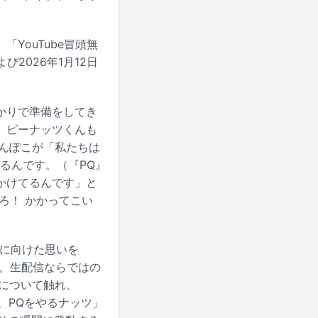
YouTube冒頭無
び2026年1月12日
がかりで準備をしてき
。ピーナッツくんも
ぽんぽこが「私たちは
いるんです。（『PQ』
かけてるんです」と
ろ！ かかってこい
」に向けた思いを
ツ。生配信ならではの
容について触れ、
、PQをやるナッツ」