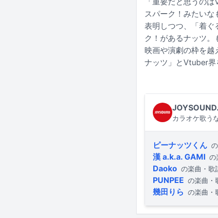
「重要だと思うのはV
スパーク！みたいなも
表明しつつ、「着ぐ
ク！があるナッツ。
映画や演劇の枠を越
ナッツ」とVtube
JOYSOUND
カラオケ歌うな
ピーナッツくん
の
漢 a.k.a. GAMI
の
Daoko
の楽曲・歌
PUNPEE
の楽曲・
幾田りら
の楽曲・