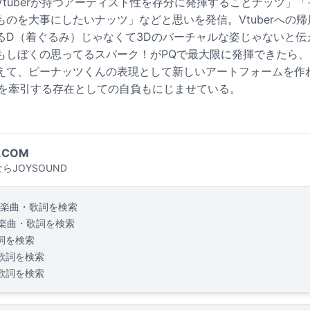
tuberが持つアーティスト性を存分に発揮することナッツ」
のを大事にしたいナッツ」などと思いを発信。Vtuberへの
るD（着ぐるみ）じゃなくて3Dのバーチャルな姿じゃないと伝
もしぼくの思ってるスパーク！がPQで最大限に発揮できたら
えて、ピーナッツくんの表現として新しいアートフォームを作
r界を牽引する存在としての自負もにじませている。
.COM
らJOYSOUND
楽曲・歌詞を検索
楽曲・歌詞を検索
詞を検索
歌詞を検索
歌詞を検索