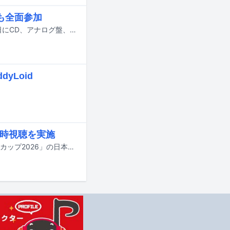
も全面参加
ムーンライダーズの約4年ぶりとなるニューアルバム「e.d morrison」が8月26日にCD、アナログ盤、配信でリリースされる。
yLoid
時視聴を実施
ピーナッツくんが明日6月15日早朝5:00に始まるサッカーの祭典「FIFAワールドカップ2026」の日本代表対オランダ代表戦の同時視聴生配信を実施する。