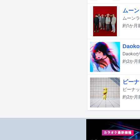
ムーン
約1か月
Daok
Daok
約2か月
ピーナ
約2か月