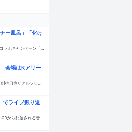
ナー風呂」「化け
ぽこピー（ぽんぽこ、ピーナッツくん）と極楽湯、RAKU SPAグループ12店舗のコラボキャンペーン「ぽこピーの怪楽湯」が、8月6日から実施される。
 会場はKアリー
剣持刀也（ex. ROF-MAO）が10月11日に神奈川・Kアリーナ横浜でソロライブ「剣持刀也リアルソロライブ【虚空狂宴（こくうふぇす）】」を開催。本公演のゲストとしてピーナッツくんが出演することが発表された。
ー」でライブ振り返
imai（group_inou）、ピーナッツくん、ウ山あまね（PAS TASTA）が7月22日20:00から配信される音楽ナタリーのトーク企画「カタリー」に出演する。