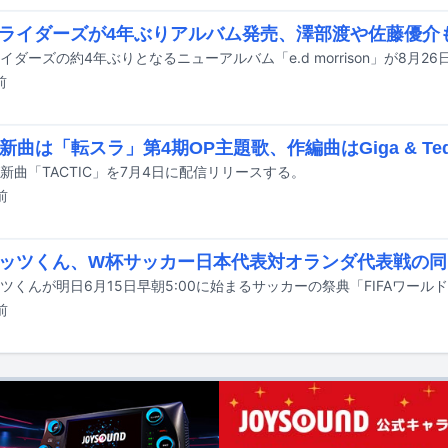
ライダーズが4年ぶりアルバム発売、澤部渡や佐藤優介
前
o新曲は「転スラ」第4期OP主題歌、作編曲はGiga & Tedd
oが新曲「TACTIC」を7月4日に配信リリースする。
前
ッツくん、W杯サッカー日本代表対オランダ代表戦の同
前