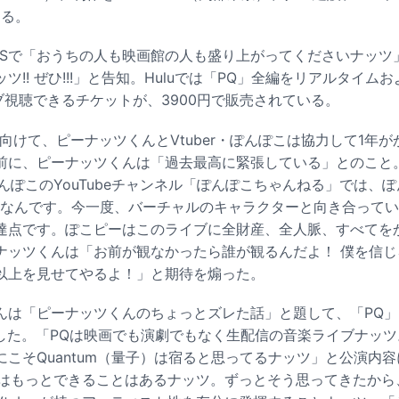
める。
Sで「おうちの人も映画館の人も盛り上がってくださいナッツ」「
!! ぜひ!!!」と告知。Huluでは「PQ」全編をリアルタイムおよ
イブ視聴できるチケットが、3900円で販売されている。
向けて、ピーナッツくんとVtuber・ぽんぽこは協力して1年
前に、ピーナッツくんは「過去最高に緊張している」とのこと
・ぽんぽこのYouTubeチャンネル「ぽんぽこちゃんねる」では、
berなんです。今一度、バーチャルのキャラクターと向き合って
達点です。ぽこピーはこのライブに全財産、全人脈、すべてを
ナッツくんは「お前が観なかったら誰が観るんだよ！ 僕を信じ
以上を見せてやるよ！」と期待を煽った。
んは「ピーナッツくんのちょっとズレた話」と題して、「PQ
に投稿した。「PQは映画でも演劇でもなく生配信の音楽ライブナッ
こそQuantum（量子）は宿ると思ってるナッツ」と公演内
ブにはもっとできることはあるナッツ。ずっとそう思ってきたから