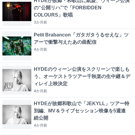
HYDEが故郷・和歌山に凱旋、ウィーン公演
の“公開リハ”で「FORBIDDEN
COLOURS」歌唱
3か月
前
Petit Brabancon「ガタガタうるせえな」ツ
アーで衝撃与えたあの曲配信
4か月
前
HYDEのウィーン公演をスクリーンで楽しも
う、オーケストラツアー千秋楽の生中継＆デ
ィレイ上映決定
4か月
前
HYDEが故郷和歌山で「JEKYLL」ツアー特
別編、MV＆ライブセッション映像を5週連
続公開
4か月
前