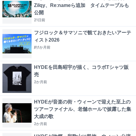
Zilqy、Re:nameら追加 タイムテーブルも
公開
21日
前
フジロック＆サマソニで観ておきたいアーテ
ィスト2026
約1か月
前
HYDEを田島昭宇が描く、コラボTシャツ販
売
2か月
前
HYDEが音楽の街・ウィーンで迎えた至上の
ツアーファイナル、老舗ホールで披露した集
大成の歌
2か月
前