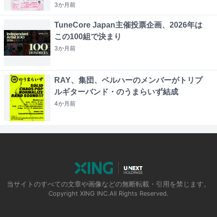
3か月
前
TuneCore Japan主催投票企画、2026年は
この100組で決まり
3か月
前
RAY、集団、ベルハーのメンバーがトリプ
ルギターバンド・のうまらいず結成
4か月
前
当サイトのすべての文章や画像などの無断転載・引用を禁じます。
Copyright XING INC.All Rights Reserved.