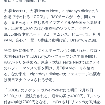
東京・大塚で開催される。
大塚Hearts+、大塚Hearts Next、eightdays diningの3
会場で行われる「GOO!」。RAYチームが「今、聞くべ
き、見るべき」と感じるライブアイドルが全国から集結す
る。出演者はRAYのほか雨模様のソラリス、グデイ、
BELLRING少女ハート、AQ、ネムレス、ピューパ!!、月刊
PAM、会心ノ一撃、0番線と夜明け前、Drawry.ら25組。
開催情報に併せて、タイムテーブルも公開された。東京・
大塚Hearts+ではDrawry.のパフォーマンスで幕を開け、
RAYがトリを務める。東京・大塚Hearts Nextではグデイ
のパフォーマンスで幕を開け、月刊PAMがトリを務め
る。なお東京・eightdays diningのカフェステージ出演者
は後日アナウンスされる予定。
「GOO!」のチケットはLivePocketにて明日12月12日
22:00より一般販売される。通常の券は4300円、Tシャツ
付きの券は7300円となる。いずれも1ドリンク代が別途必