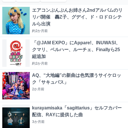
エアコンぶんぶんお姉さん2ndアルバムのリ
リパ開催 轟Z子、グデイ、ド・ロドロシテ
ルら出演
約2か月
前
「@JAM EXPO」にAppare!、INUWASI、
クマリ、ベルハー、ルーチェ、Finallyら25
組追加
約2か月
前
AQ、“大地編”の新曲は色気漂うサイケロッ
ク「サキュバス」
2か月
前
kurayamisaka「sagittarius」セルフカバー
配信、RAYに提供した曲
3か月
前