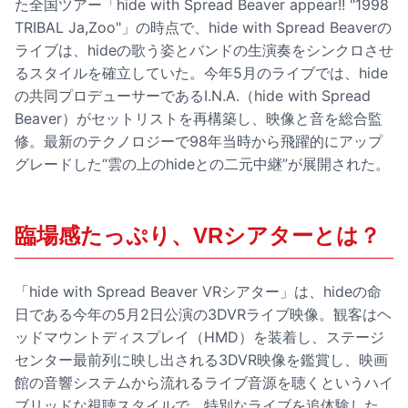
た全国ツアー「hide with Spread Beaver appear!! "1998
TRIBAL Ja,Zoo"」の時点で、hide with Spread Beaverの
ライブは、hideの歌う姿とバンドの生演奏をシンクロさせ
るスタイルを確立していた。今年5月のライブでは、hide
の共同プロデューサーであるI.N.A.（hide with Spread
Beaver）がセットリストを再構築し、映像と音を総合監
修。最新のテクノロジーで98年当時から飛躍的にアップ
グレードした“雲の上のhideとの二元中継”が展開された。
臨場感たっぷり、VRシアターとは？
「hide with Spread Beaver VRシアター」は、hideの命
日である今年の5月2日公演の3DVRライブ映像。観客はヘ
ッドマウントディスプレイ（HMD）を装着し、ステージ
センター最前列に映し出される3DVR映像を鑑賞し、映画
館の音響システムから流れるライブ音源を聴くというハイ
ブリッドな視聴スタイルで、特別なライブを追体験した。