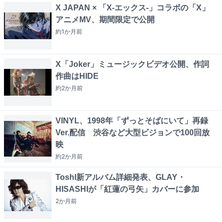
X JAPAN × 「X-エックス-」コラボの「X」
アニメMV、期間限定で公開
約1か月
前
X「Joker」ミュージックビデオ公開、作詞
作曲はHIDE
約2か月
前
VINYL、1998年「ずっとそばにいて」再録
Ver.配信 渋谷など大型ビジョンで100回放
映
約2か月
前
Toshl新アルバム詳細発表、GLAY・
HISASHIが「紅蓮の弓矢」カバーに参加
2か月
前