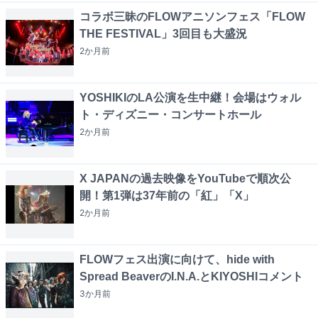
コラボ三昧のFLOWアニソンフェス「FLOW
THE FESTIVAL」3回目も大盛況
2か月
前
YOSHIKIのLA公演を生中継！会場はウォル
ト・ディズニー・コンサートホール
2か月
前
X JAPANの過去映像をYouTubeで順次公
開！第1弾は37年前の「紅」「X」
2か月
前
FLOWフェス出演に向けて、hide with
Spread BeaverのI.N.A.とKIYOSHIコメント
3か月
前