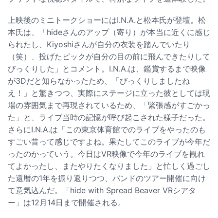
上映後のミニトークショーにはI.N.A.と松本氏が登壇。松
本氏は、「hideさんのアップ（寄り）が本当に近くに感じ
られたし、Kiyoshiさんが自分の衣装を踏んでいたり
（笑）、投げたピックが自分の目の前に飛んできたりして
びっくりした」とコメント。I.N.A.は、鑑賞するまで映像
が3Dだと知らなかったため、「びっくりしましたね
え！」と驚きつつ、実際にステージに立った彼としては現
場の雰囲気まで再現されているため、「緊張感がすごかっ
た」と、ライブ当時の記憶が呼び起こされた様子だった。
さらにI.N.A.は「この東京体育館でのライブをやったのも
すごい昔って感じですよね。果たしてこのライブが今年だ
ったのかっていう。今日はVR映像で今年のライブを観れ
てよかったし、またやりたくなりました」と忙しく過ごし
た還暦の1年を振り返りつつ、バンドのツアー開催に向け
て意気込んだ。「hide with Spread Beaver VRシアタ
ー」は12月14日まで開催される。