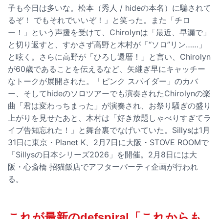
子も今日は多いな。松本（秀人 / hideの本名）に騙されて
るぞ！ でもそれでいいぞ！」と笑った。また「チロ
ー！」という声援を受けて、Chirolynは「最近、早漏で」
と切り返すと、すかさず高野と木村が「“ソロ”リン……」
と呟く。さらに高野が「ひろし還暦！」と言い、Chirolyn
が60歳であることを伝えるなど、矢継ぎ早にキャッチー
なトークが展開された。「ピンク スパイダー」のカバ
ー、そしてhideのソロツアーでも演奏されたChirolynの楽
曲「君は変わっちまった」が演奏され、お祭り騒ぎの盛り
上がりを見せたあと、木村は「好き放題しゃべりすぎてラ
イブ告知忘れた！」と舞台裏でなげいていた。Sillysは1月
31日に東京・Planet K、2月7日に大阪・STOVE ROOMで
「Sillysの日本シリーズ2026」を開催。2月8日には大
阪・心斎橋 招猫飯店でアフターパーティ企画が行われ
る。
これが最新のdefspiral「これからも