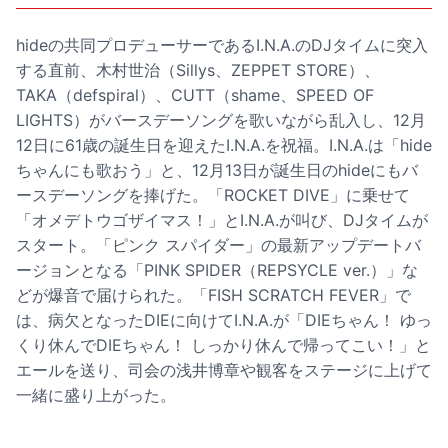
hideの共同プロデューサーであるI.N.A.のDJタイムに突入
する直前、木村世治（Sillys、ZEPPET STORE）、
TAKA（defspiral）、CUTT（shame、SPEED OF
LIGHTS）がバースデーソングを歌いながら乱入し、12月
12日に61歳の誕生日を迎えたI.N.A.を祝福。I.N.A.は「hide
ちゃんにも歌おう」と、12月13日が誕生日のhideにもバ
ースデーソングを捧げた。「ROCKET DIVE」に乗せて
「オメデトウゴザイマス！」とI.N.A.が叫び、DJタイムが
スタート。「ピンク スパイダー」の最新アップデートバ
ージョンとなる「PINK SPIDER（REPSYCLE ver.）」な
どが爆音で届けられた。「FISH SCRATCH FEVER」で
は、病欠となったDIEに向けてI.N.A.が「DIEちゃん！ ゆっ
くり休んでDIEちゃん！ しっかり休んで帰ってこい！」と
エールを送り、司会の浅井博章や観客をステージに上げて
一緒に盛り上がった。