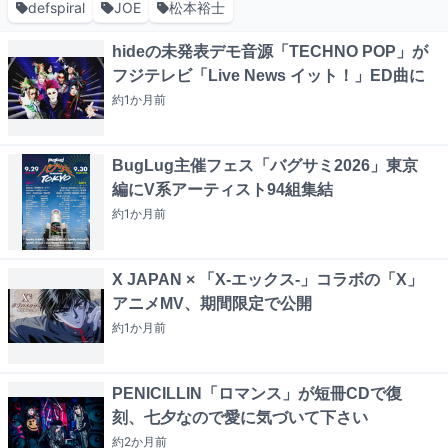
defspiral
JOE
松本裕士
hideの未発表デモ音源「TECHNO POP」が
フジテレビ「Live News イット！」ED曲に
約1か月
前
BugLug主催フェス「バグサミ2026」東京
編にV系アーティスト94組集結
約1か月
前
X JAPAN × 「X-エックス-」コラボの「X」
アニメMV、期間限定で公開
約1か月
前
PENICILLIN「ロマンス」が短冊CDで復
刻、七夕なので愛に気づいて下さい
約2か月
前