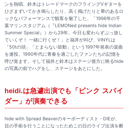
ンを熱唱。鈴木はトレードマークのフライングVギターを
ひざまずいてかき鳴らしたり、高く掲げたりと華のあるロ
ックなパフォーマンスで観客を魅了した。「1996年の千
葉マリンスタジアム（『LEMONed presents hide Indian
Summer Special』）から29年。今日も変わらずぶっ放し
ていくぞ！ 一緒に行くぜ！」と福井が叫び、VINYLは
「50tの頭」「とまらない鼓動」という1997年発表の楽曲
を連投。1990年代に青春を過ごしたファンたちの記憶を
呼び覚ます。そして福井と鈴木はステージ後方に映るhide
の写真の前でハグをし、ステージをあとにした。
heidi.は急遽出演でも「ピンク スパイ
ダー」が演奏できる
hide with Spread Beaverのキーボーディスト・DIEが、
目の手術を行うことになったためこの日のライブ出演を断