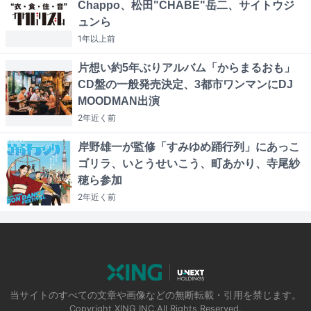
Chappo、松田"CHABE"岳二、サイトウジ
ュンら
1年以上
前
片想い約5年ぶりアルバム「からまるおも」
CD盤の一般発売決定、3都市ワンマンにDJ
MOODMAN出演
2年近く
前
岸野雄一が監修「すみゆめ踊行列」にあっこ
ゴリラ、いとうせいこう、町あかり、寺尾紗
穂ら参加
2年近く
前
当サイトのすべての文章や画像などの無断転載・引用を禁じます。
Copyright XING INC.All Rights Reserved.