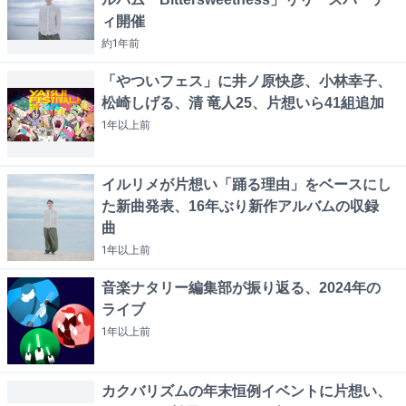
ィ開催
約1年
前
「やついフェス」に井ノ原快彦、小林幸子、
松崎しげる、清 竜人25、片想いら41組追加
1年以上
前
イルリメが片想い「踊る理由」をベースにし
た新曲発表、16年ぶり新作アルバムの収録
曲
1年以上
前
音楽ナタリー編集部が振り返る、2024年の
ライブ
1年以上
前
カクバリズムの年末恒例イベントに片想い、