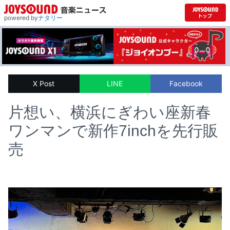
powered by
ナタリー
X Post
LINE
Facebook
片想い、横浜にぎわい座新春
ワンマンで新作7inchを先行販
売