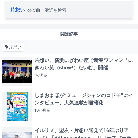
片想い
の楽曲・歌詞を検索
関連記事
片想い
片想い、横浜にぎわい座で新春ワンマン「に
ぎわい笑（show!）たいむ」開催
9か月
前
しまおまほが“ミュージシャンのコドモ”にイ
ンタビュー、人気連載が書籍化
10か月
前
イルリメ、盟友・片想い迎えて16年ぶりア
ルバム「Bittersweetness」リリースパーテ