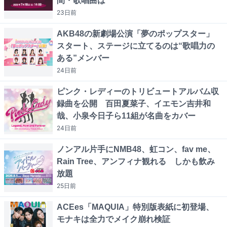
間・歌唱曲は
23日
前
AKB48の新劇場公演「夢のポップスター」
スタート、ステージに立てるのは“歌唱力の
ある”メンバー
24日
前
ピンク・レディーのトリビュートアルバム収
録曲を公開 百田夏菜子、イエモン吉井和
哉、小泉今日子ら11組が名曲をカバー
24日
前
ノンアル片手にNMB48、虹コン、fav me、
Rain Tree、アンフィナ観れる しかも飲み
放題
25日
前
ACEes「MAQUIA」特別版表紙に初登場、
モナキは全力でメイク崩れ検証