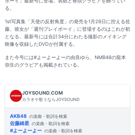
ボーイ」最新号に登場。表紙と巻頭グラビアを飾ってい
る。
1st写真集「天使の反射角度」の発売を1月28日に控える佐
藤。彼女が「週刊プレイボーイ」に登場するのはこれが初
となる。最新号には合計34分にわたる撮影のメイキング
映像を収録したDVDが付属する。
また今号には#よーよーよーの由良ゆら、NMB48の龍本
弥生のグラビアも掲載されている。
JOYSOUND.COM
カラオケ歌うならJOYSOUND
AKB48
の楽曲・歌詞を検索
佐藤綺星
の楽曲・歌詞を検索
#よーよーよー
の楽曲・歌詞を検索