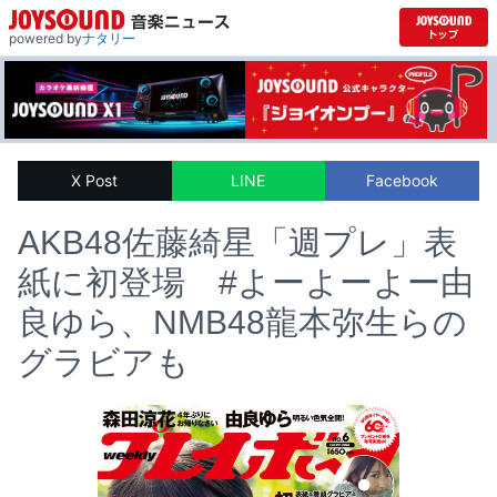
powered by
ナタリー
X Post
LINE
Facebook
AKB48佐藤綺星「週プレ」表
紙に初登場 #よーよーよー由
良ゆら、NMB48龍本弥生らの
グラビアも