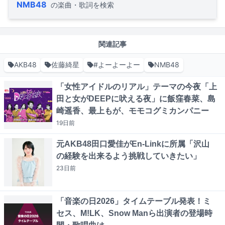
NMB48
の楽曲・歌詞を検索
関連記事
AKB48
佐藤綺星
#よーよーよー
NMB48
「女性アイドルのリアル」テーマの今夜「上
田と女がDEEPに吠える夜」に飯窪春菜、島
崎遥香、最上もが、モモコグミカンパニー
19日
前
元AKB48田口愛佳がEn-Linkに所属「沢山
の経験を出来るよう挑戦していきたい」
23日
前
「音楽の日2026」タイムテーブル発表！ミ
セス、M!LK、Snow Manら出演者の登場時