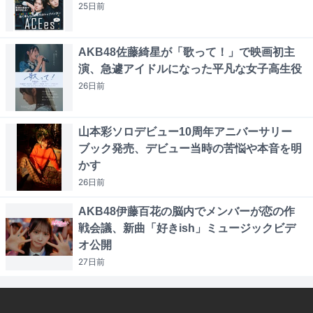
25日
前
AKB48佐藤綺星が「歌って！」で映画初主
演、急遽アイドルになった平凡な女子高生役
26日
前
山本彩ソロデビュー10周年アニバーサリー
ブック発売、デビュー当時の苦悩や本音を明
かす
26日
前
AKB48伊藤百花の脳内でメンバーが恋の作
戦会議、新曲「好きish」ミュージックビデ
オ公開
27日
前