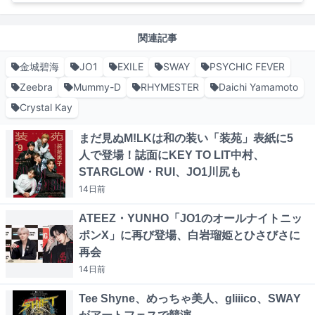
関連記事
金城碧海
JO1
EXILE
SWAY
PSYCHIC FEVER
Zeebra
Mummy-D
RHYMESTER
Daichi Yamamoto
Crystal Kay
まだ見ぬM!LKは和の装い「装苑」表紙に5
人で登場！誌面にKEY TO LIT中村、
STARGLOW・RUI、JO1川尻も
14日
前
ATEEZ・YUNHO「JO1のオールナイトニッ
ポンX」に再び登場、白岩瑠姫とひさびさに
再会
14日
前
Tee Shyne、めっちゃ美人、gliiico、SWAY