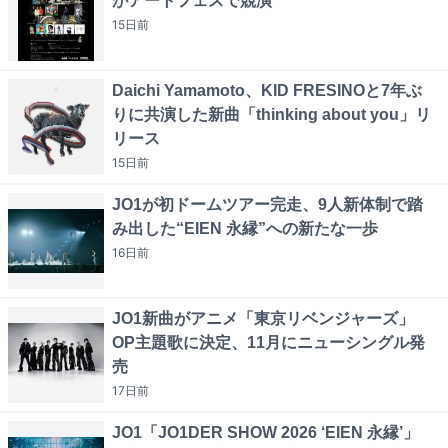
がアートフェスで競演
15日
前
Daichi Yamamoto、KID FRESINOと7年ぶ
りに共演した新曲「thinking about you」リ
リース
15日
前
JO1が初ドームツアー完走、9人新体制で踏
み出した“EIEN 永縁”への新たな一歩
16日
前
JO1新曲がアニメ「東京リベンジャーズ」
OP主題歌に決定、11月にニューシングル発
売
17日
前
JO1「JO1DER SHOW 2026 ‘EIEN 永縁’」