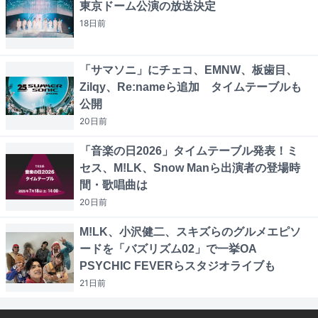
東京ドーム公演の放送決定
18日
前
「サマソニ」にチェコ、EMNW、板歯目、
Zilqy、Re:nameら追加 タイムテーブルも
公開
20日
前
「音楽の日2026」タイムテーブル発表！ミ
セス、M!LK、Snow Manら出演者の登場時
間・歌唱曲は
20日
前
M!LK、小沢健二、スキズらのグルメエピソ
ードを「バズリズム02」で一挙OA
PSYCHIC FEVERらスタジオライブも
21日
前