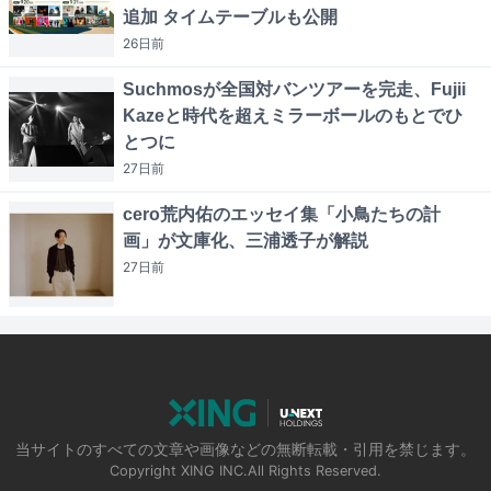
追加 タイムテーブルも公開
26日
前
Suchmosが全国対バンツアーを完走、Fujii
Kazeと時代を超えミラーボールのもとでひ
とつに
27日
前
cero荒内佑のエッセイ集「小鳥たちの計
画」が文庫化、三浦透子が解説
27日
前
当サイトのすべての文章や画像などの無断転載・引用を禁じます。
Copyright XING INC.All Rights Reserved.