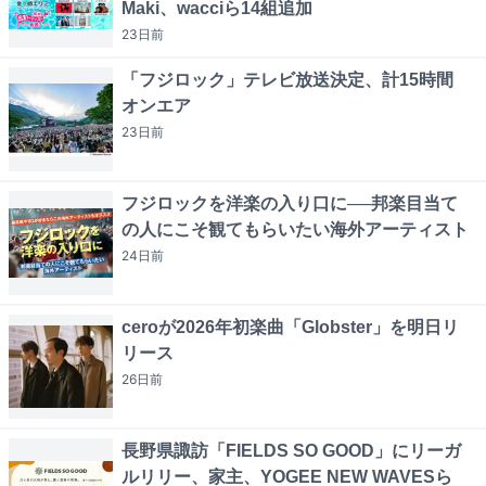
Maki、wacciら14組追加
23日
前
「フジロック」テレビ放送決定、計15時間
オンエア
23日
前
フジロックを洋楽の入り口に──邦楽目当て
の人にこそ観てもらいたい海外アーティスト
24日
前
ceroが2026年初楽曲「Globster」を明日リ
リース
26日
前
長野県諏訪「FIELDS SO GOOD」にリーガ
ルリリー、家主、YOGEE NEW WAVESら