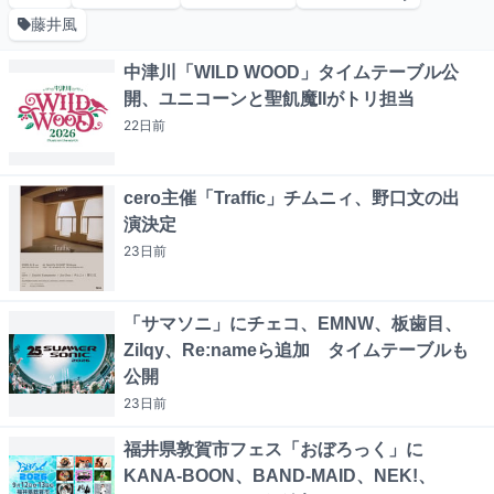
藤井風
中津川「WILD WOOD」タイムテーブル公
開、ユニコーンと聖飢魔IIがトリ担当
22日
前
cero主催「Traffic」チムニィ、野口文の出
演決定
23日
前
「サマソニ」にチェコ、EMNW、板歯目、
Zilqy、Re:nameら追加 タイムテーブルも
公開
23日
前
福井県敦賀市フェス「おぼろっく」に
KANA-BOON、BAND-MAID、NEK!、