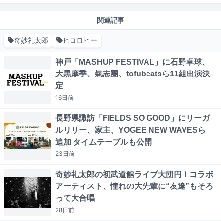
関連記事
奇妙礼太郎
ヒコロヒー
神戸「MASHUP FESTIVAL」に石野卓球、
大黒摩季、氣志團、tofubeatsら11組出演決
定
16日
前
長野県諏訪「FIELDS SO GOOD」にリーガ
ルリリー、家主、YOGEE NEW WAVESら
追加 タイムテーブルも公開
23日
前
奇妙礼太郎の初武道館ライブ大団円！コラボ
アーティスト、憧れの大先輩に“友達”もそろ
って大合唱
28日
前