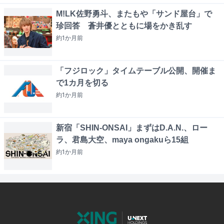
M!LK佐野勇斗、またもや「サンド屋台」で
珍回答 蒼井優とともに場をかき乱す
約1か月
前
「フジロック」タイムテーブル公開、開催ま
で1カ月を切る
約1か月
前
新宿「SHIN-ONSAI」まずはD.A.N.、ロー
ラ、君島大空、maya ongakuら15組
約1か月
前