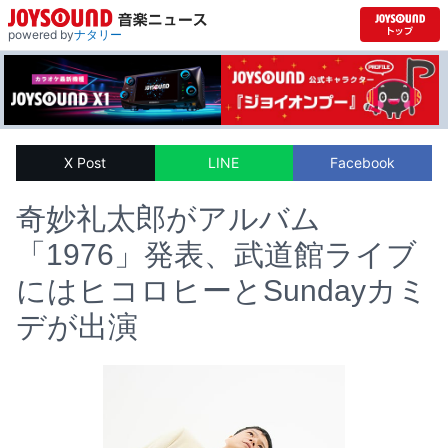
powered by
ナタリー
X Post
LINE
Facebook
奇妙礼太郎がアルバム
「1976」発表、武道館ライブ
にはヒコロヒーとSundayカミ
デが出演