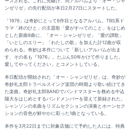
ースされる。これに先駆け、同アルバムより「オー・シャ
ンゼリゼ」の先行配信が本日2月27日にスタートした。
「1976」は奇妙にとって6作目となるアルバム。TBS系ド
ラマ「終のひと」の主題歌「愛がすべてのこと」をはじめ
とした新曲8曲に、「オー・シャンゼリゼ」「愛の讃歌」
「いとしのエリー」「わたしの歌」を加えた計12曲が収
められる。奇妙は本作について「新しいアルバムが出ま
す、その名も『1976』。たぶん50年かけて作りました。
愛してやってください」とコメントしている。
本日配信が開始された「オー・シャンゼリゼ」は、奇妙が
奇妙礼太郎トラベルスイング楽団の時期より歌い続けてき
た楽曲。奇妙礼太郎BANDでバンドマスターを務める中込
陽大をはじめとするバンドメンバーを迎えて新録された。
シャンソンの名曲をリズムセクションの演奏とホーンセク
ションの音色が鮮やかに彩った1曲となっている。
本作を3月22日までに対象店舗にて予約した人には、特典