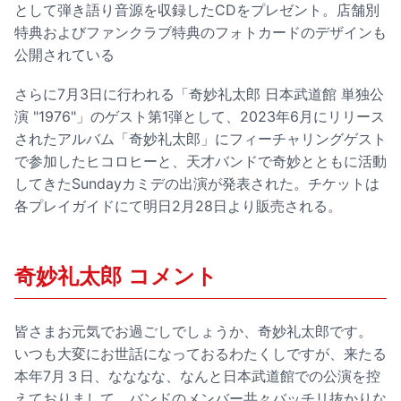
として弾き語り音源を収録したCDをプレゼント。店舗別
特典およびファンクラブ特典のフォトカードのデザインも
公開されている
さらに7月3日に行われる「奇妙礼太郎 日本武道館 単独公
演 "1976"」のゲスト第1弾として、2023年6月にリリース
されたアルバム「奇妙礼太郎」にフィーチャリングゲスト
で参加したヒコロヒーと、天才バンドで奇妙とともに活動
してきたSundayカミデの出演が発表された。チケットは
各プレイガイドにて明日2月28日より販売される。
奇妙礼太郎 コメント
皆さまお元気でお過ごしでしょうか、奇妙礼太郎です。
いつも大変にお世話になっておるわたくしですが、来たる
本年7月３日、なななな、なんと日本武道館での公演を控
えておりまして、バンドのメンバー共々バッチリ抜かりな