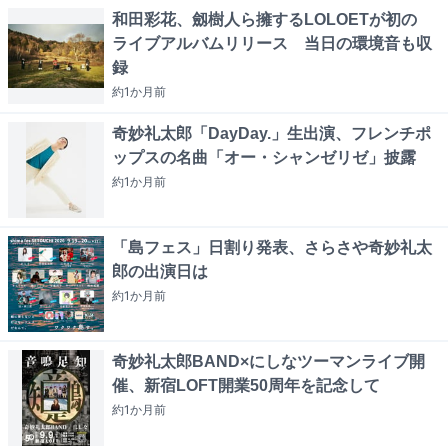
和田彩花、劔樹人ら擁するLOLOETが初の
ライブアルバムリリース 当日の環境音も収
録
約1か月
前
奇妙礼太郎「DayDay.」生出演、フレンチポ
ップスの名曲「オー・シャンゼリゼ」披露
約1か月
前
「島フェス」日割り発表、さらさや奇妙礼太
郎の出演日は
約1か月
前
奇妙礼太郎BAND×にしなツーマンライブ開
催、新宿LOFT開業50周年を記念して
約1か月
前