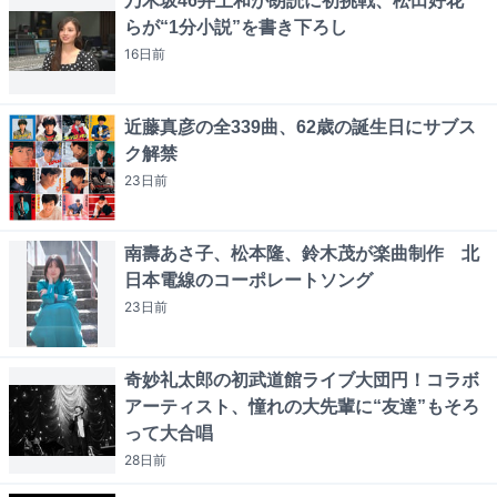
乃木坂46井上和が朗読に初挑戦、松田好花
らが“1分小説”を書き下ろし
16日
前
近藤真彦の全339曲、62歳の誕生日にサブス
ク解禁
23日
前
南壽あさ子、松本隆、鈴木茂が楽曲制作 北
日本電線のコーポレートソング
23日
前
奇妙礼太郎の初武道館ライブ大団円！コラボ
アーティスト、憧れの大先輩に“友達”もそろ
って大合唱
28日
前