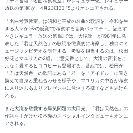
エティ番組「名曲考察教室」がレギュラー化。レギュラー
放送の第1回が、4月23日20:15よりオンエアされる。
「名曲考察教室」は昭和と平成の名曲の歌詞を、令和を生
きる人々が“今の感覚”で考察する音楽バラエティ。記念す
べきレギュラー放送の第1回では、大滝詠一が1981年に発
表した「君は天然色」の歌詞を徹底的に考察し、独自のミ
ュージックビデオを制作する。考察を担当するのは、松田
好花とマユリカの2組。ご意見番として、大滝の音楽をこ
よなく愛するヒコロヒーも登場する。番組では、松田が
「君は天然色」の歌詞にある「君」を「アイドル」に置き
換えて自身と重ね合わせる様子や、マユリカの中谷が考察
に入り込むあまりプレゼン中に号泣する様子なども届けら
れる。
また大滝を敬愛する爆笑問題の太田光、「君は天然色」の
作詞を手がけた松本隆のスペシャルインタビューもオンエ
アされる。