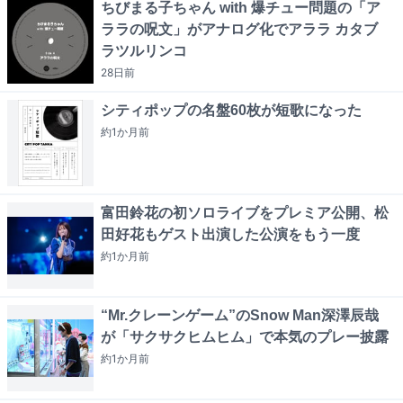
ちびまる子ちゃん with 爆チュー問題の「ア
ララの呪文」がアナログ化でアララ カタブ
ラツルリンコ
28日
前
シティポップの名盤60枚が短歌になった
約1か月
前
富田鈴花の初ソロライブをプレミア公開、松
田好花もゲスト出演した公演をもう一度
約1か月
前
“Mr.クレーンゲーム”のSnow Man深澤辰哉
が「サクサクヒムヒム」で本気のプレー披露
約1か月
前