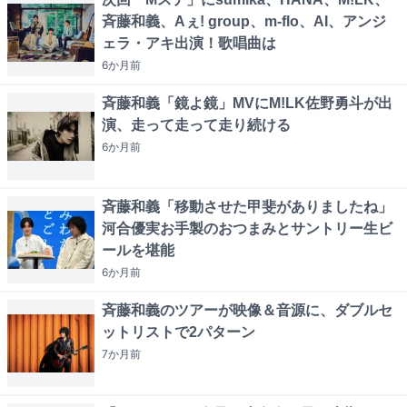
斉藤和義、Aぇ! group、m-flo、AI、アンジ
ェラ・アキ出演！歌唱曲は
6か月
前
斉藤和義「鏡よ鏡」MVにM!LK佐野勇斗が出
演、走って走って走り続ける
6か月
前
斉藤和義「移動させた甲斐がありましたね」
河合優実お手製のおつまみとサントリー生ビ
ールを堪能
6か月
前
斉藤和義のツアーが映像＆音源に、ダブルセ
ットリストで2パターン
7か月
前