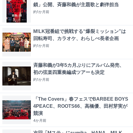
鎖」公開、斉藤和義が主題歌と劇伴担当
約1か月
前
M!LK冠番組で挑戦する“爆裂ミッション”は
回転寿司、カラオケ、わらしべ長者企画
約1か月
前
斉藤和義が3年5カ月ぶりにアルバム発売、
初の弦楽四重奏編成ツアーも決定
約1か月
前
「The Covers」春フェスでBARBEE BOYS
4PEACE、ROOTS66、高橋優、田村芽実が
競演
4か月
前
次回「Mステ」にsumika、HANA、M!LK、