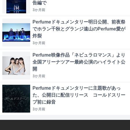
告編で
3か月
前
Perfumeドキュメンタリー明日公開、前夜祭
でホラン千秋とグランジ遠山のPerfume愛が
炸裂
3か月
前
Perfume映像作品「ネビュラロマンス」より
全国アリーナツアー最終公演のハイライト公
開
3か月
前
Perfumeドキュメンタリーに主題歌があっ
た、公開日に配信リリース コールドスリー
プ前に録音
3か月
前