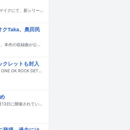
Red Bullによるジャパニーズヒップホップ専門YouTubeチャンネル・レッドブルマイクにて、新シリーズ「Red Bull IN-YO!」が始動した。
オクTaka、奥田民
木村拓哉のニューアルバム「Checkpoint」の発売日が8月12日に決定。あわせて、本作の収録曲が公開された。
ブックレットも封入
ONE OK ROCKの神奈川・日産スタジアム公演の模様を収録したBlu-ray / DVD「ONE OK ROCK DETOX JAPAN TOUR 2025 AT NISSAN STADIUM」が7月29日にリリースされる。
とめ
国内最大規模の国際音楽賞「MUSIC AWARDS JAPAN 2026」の授賞式が本日6月13日に開催されている。この記事では各部門の受賞結果を発表していく。以下リストの★印が受賞者・受賞作品となる。