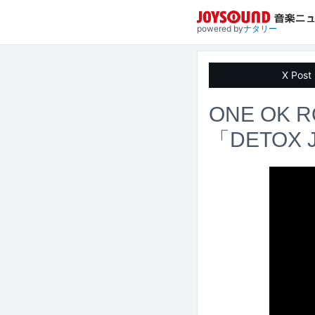
powered by
ナタリー
X Post
ONE OK
「DETOX 