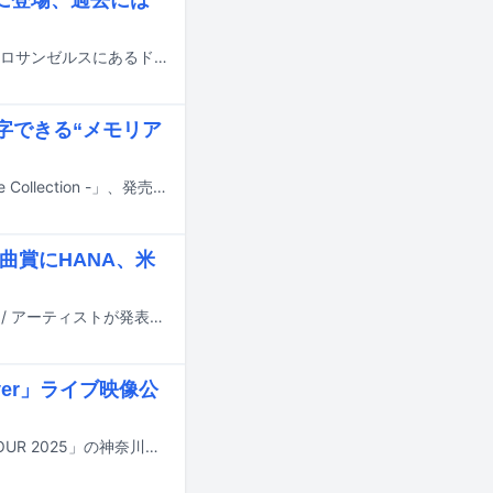
式に登場、過去には
ONE OK ROCKのTakaが、6月16日（現地時刻）にアメリカ・カリフォルニア州ロサンゼルスにあるドジャー・スタジアムにて行われるMLBロサンゼルス・ドジャース vs タンパベイ・レイズ戦の始球式に登場する。
字できる“メモリア
絢香のデビュー20周年を記念したベストアルバムのタイトルが「20 Lights - The Collection -」、発売日が9月9日に決定した。
秀楽曲賞にHANA、米
国内最大規模の国際音楽賞「MUSIC AWARDS JAPAN 2026」のノミネート作品 / アーティストが発表された。
Over」ライブ映像公
ONE OK ROCKが昨年8月に開催したツアー「ONE OK ROCK DETOX JAPAN TOUR 2025」の神奈川・日産スタジアム公演より、「Party's Over」の映像がYouTubeにて公開された。