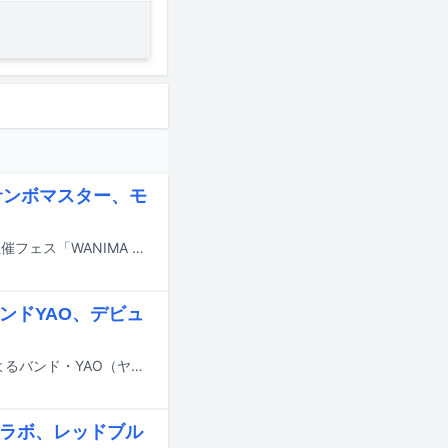
サンボマスター、モ
9月26、27日に熊本・熊本県農業公園カントリーパークで行われるWANIMAの主催フェス「WANIMA presents 1CHANCE FESTIVAL 2026」の最終出演アーティストが発表された。
skのバンドYAO、デビュ
Awich、CHICO CARLITO、ONE OK ROCK、Paleduskの4組のアーティストによるバンド・YAO（ヤオ）が始動。デビューシングル「777」を7月7日0:00に配信リリースし、同日19:00にYouTubeでミュージックビデオをプレミア公開する。
uskがコラボ、レッドブル