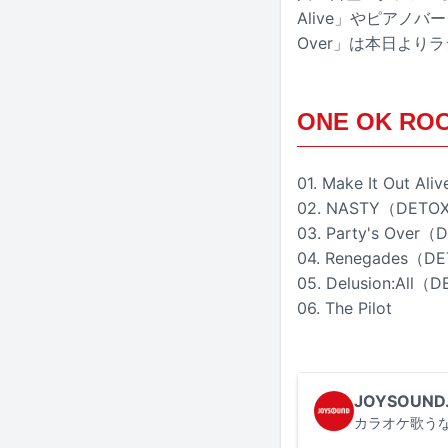
Alive」やピアノバ
Over」は本日より
ONE OK ROC
01. Make It Out 
02. NASTY（DETOX
03. Party's Over
04. Renegades（D
05. Delusion:All
06. The Pilot
JOYSOUND
カラオケ歌うな