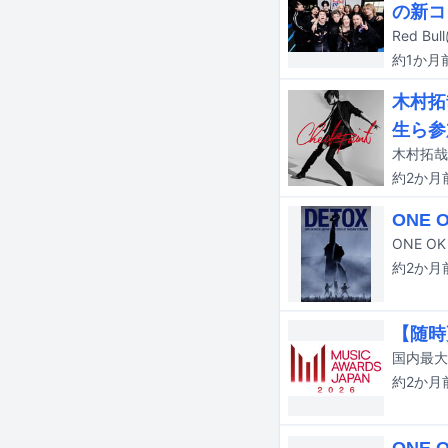
の新コ
約1か月
木村拓
生ら参
約2か月
ONE
約2か月
【随時更
約2か月