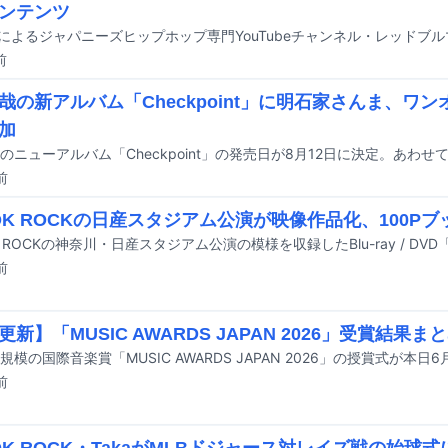
ンテンツ
前
哉の新アルバム「Checkpoint」に明石家さんま、ワン
加
前
 OK ROCKの日産スタジアム公演が映像作品化、100P
前
新】「MUSIC AWARDS JAPAN 2026」受賞結果ま
前