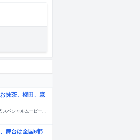
お抹茶、櫻田、森
森山直太朗とそのスタッフが、4月に解散したお笑いトリオ・トンツカタンへ贈るスペシャルムービーを制作。本日7月9日にYouTubeで公開した。
、舞台は全国6都