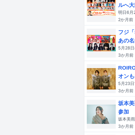
ルへ大
2か月
前
フジ「
あの名
5月28
3か月
前
ROI
オンも
3か月
前
坂本美
参加
坂本美雨
3か月
前