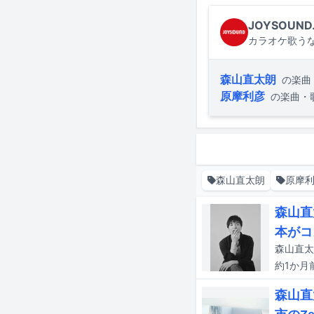
JOYSOUND
カラオケ歌うな
森山直太朗
の楽曲
原摩利彦
の楽曲・
森山直太朗
原摩
森山直
本がコ
約1か月
森山直