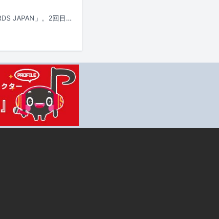
昨年初開催され、大きな反響を呼んだ国内最大規模の国際音楽賞「MUSIC AWARDS JAPAN」。2回目となる今年は、6月13日に東京・TOYOTA ARENA TOKYOで授賞式（Grand Ceremony）が行われ、各賞の受賞者が発表される。この記事では4人のライターに「MUSIC AWARDS JAPAN 2026」の受賞者および受賞作品の予想を依頼。主要6部門を中心に、それぞれの視点から分析してもらった。果たして“今年の顔”に選ばれるのは誰なのか。あなたの予想と照らし合わせながら、4人の論考を楽しんでほしい。