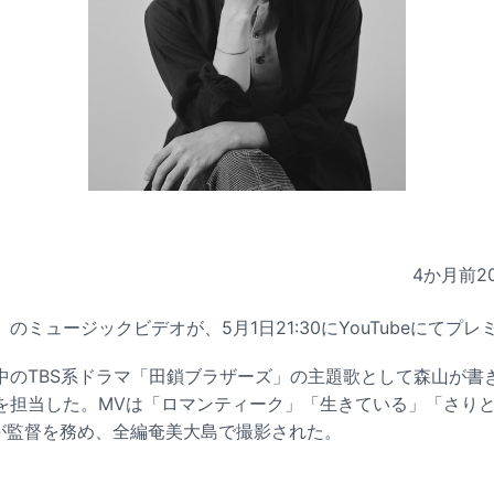
4か月前
2
のミュージックビデオが、5月1日21:30にYouTubeにてプ
中のTBS系ドラマ「田鎖ブラザーズ」の主題歌として森山が書
を担当した。MVは「ロマンティーク」「生きている」「さり
Qが監督を務め、全編奄美大島で撮影された。