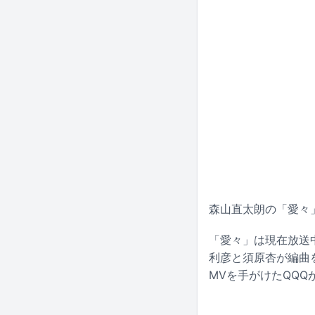
森山直太朗の「愛々」
「愛々」は現在放送
利彦と須原杏が編曲
MVを手がけたQQ