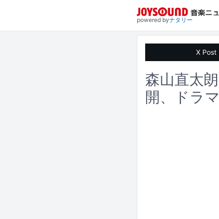
powered by
ナタリー
X Post
森山直太朗
開、ドラ