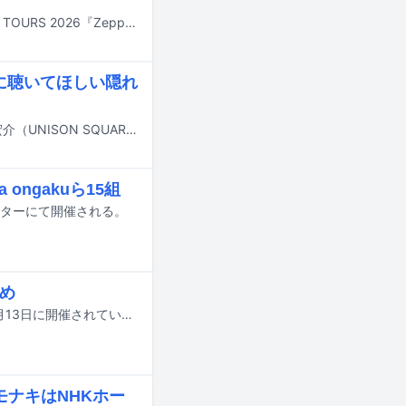
森山直太朗が10月から12月にかけてZeppツアー「NAOTARO MORIYAMA Zepp TOURS 2026『Zepp de Rolling DOSA ～すべからく愛々～』」を開催する。
対に聴いてほしい隠れ
本日7月5日23:15から放送されるテレビ朝日系「EIGHT-JAM」に秦基博、斎藤宏介（UNISON SQUARE GARDEN、TenTwenty）、山内総一郎（フジファブリック）が出演する。
 ongakuら15組
センターにて開催される。
とめ
国内最大規模の国際音楽賞「MUSIC AWARDS JAPAN 2026」の授賞式が本日6月13日に開催されている。この記事では各部門の受賞結果を発表していく。以下リストの★印が受賞者・受賞作品となる。
モナキはNHKホー