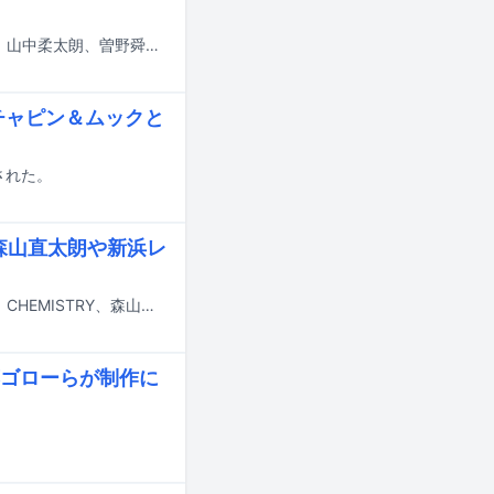
明日6月2日19:30よりNHK総合で放送される「うたコン」に、M!LKの吉田仁人、山中柔太朗、曽野舜太の3人、モナキ、石川さゆり、ウェイウェイ・ウー、爆風スランプのサンプラザ中野くんとパッパラー河合、瀧本美織、竹島宏、平原綾香、松崎しげる、水谷豊、森田健作、森山直太朗、山内惠介、山本彩が出演する。
ガチャピン＆ムックと
された。
」森山直太朗や新浜レ
5月23日18:00より放送のフジテレビ系「SHIONOGI MUSIC FAIR」にROIROM、CHEMISTRY、森山直太朗、新浜レオンが出演する。
ゴローらが制作に