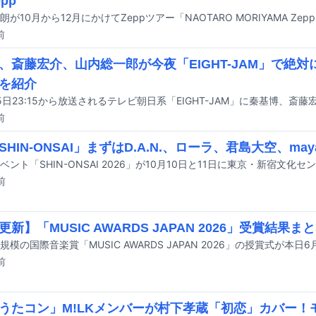
pp
前
、斎藤宏介、山内総一郎が今夜「EIGHT-JAM」で絶
を紹介
前
HIN-ONSAI」まずはD.A.N.、ローラ、君島大空、maya
ベント「SHIN-ONSAI 2026」が10月10日と11日に東京・新宿文化
前
新】「MUSIC AWARDS JAPAN 2026」受賞結果ま
前
うたコン」M!LKメンバーが村下孝蔵「初恋」カバー！