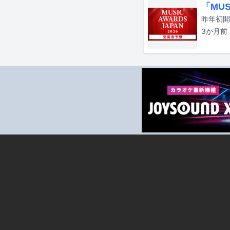
「MUS
3か月
前