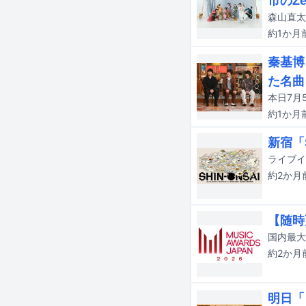
市のZe
約1か月
秦基博
た名曲
約1か月
新宿「S
ライブイ
約2か月
【随時更
約2か月
明日「