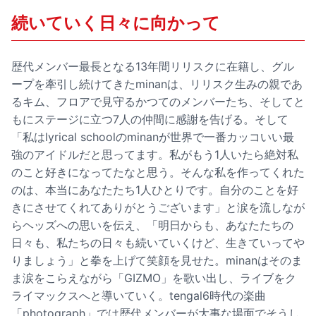
続いていく日々に向かって
歴代メンバー最長となる13年間リリスクに在籍し、グル
ープを牽引し続けてきたminanは、リリスク生みの親であ
るキム、フロアで見守るかつてのメンバーたち、そしてと
もにステージに立つ7人の仲間に感謝を告げる。そして
「私はlyrical schoolのminanが世界で一番カッコいい最
強のアイドルだと思ってます。私がもう1人いたら絶対私
のこと好きになってたなと思う。そんな私を作ってくれた
のは、本当にあなたたち1人ひとりです。自分のことを好
きにさせてくれてありがとうございます」と涙を流しなが
らヘッズへの思いを伝え、「明日からも、あなたたちの
日々も、私たちの日々も続いていくけど、生きていってや
りましょう」と拳を上げて笑顔を見せた。minanはそのま
ま涙をこらえながら「GIZMO」を歌い出し、ライブをク
ライマックスへと導いていく。tengal6時代の楽曲
「photograph」では歴代メンバーが大事な場面でそうし