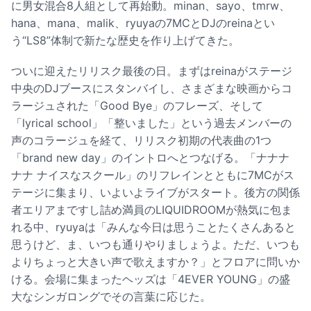
に男女混合8人組として再始動。minan、sayo、tmrw、
hana、mana、malik、ryuyaの7MCとDJのreinaとい
う“LS8”体制で新たな歴史を作り上げてきた。
ついに迎えたリリスク最後の日。まずはreinaがステージ
中央のDJブースにスタンバイし、さまざまな映画からコ
ラージュされた「Good Bye」のフレーズ、そして
「lyrical school」「整いました」という過去メンバーの
声のコラージュを経て、リリスク初期の代表曲の1つ
「brand new day」のイントロへとつなげる。「ナナナ
ナナ ナイスなスクール」のリフレインとともに7MCがス
テージに集まり、いよいよライブがスタート。後方の関係
者エリアまですし詰め満員のLIQUIDROOMが熱気に包ま
れる中、ryuyaは「みんな今日は思うことたくさんあると
思うけど、ま、いつも通りやりましょうよ。ただ、いつも
よりちょっと大きい声で歌えますか？」とフロアに問いか
ける。会場に集まったヘッズは「4EVER YOUNG」の盛
大なシンガロングでその言葉に応じた。