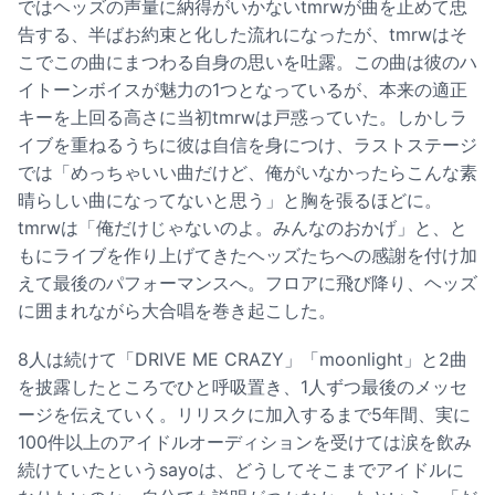
ではヘッズの声量に納得がいかないtmrwが曲を止めて忠
告する、半ばお約束と化した流れになったが、tmrwはそ
こでこの曲にまつわる自身の思いを吐露。この曲は彼のハ
イトーンボイスが魅力の1つとなっているが、本来の適正
キーを上回る高さに当初tmrwは戸惑っていた。しかしラ
イブを重ねるうちに彼は自信を身につけ、ラストステージ
では「めっちゃいい曲だけど、俺がいなかったらこんな素
晴らしい曲になってないと思う」と胸を張るほどに。
tmrwは「俺だけじゃないのよ。みんなのおかげ」と、と
もにライブを作り上げてきたヘッズたちへの感謝を付け加
えて最後のパフォーマンスへ。フロアに飛び降り、ヘッズ
に囲まれながら大合唱を巻き起こした。
8人は続けて「DRIVE ME CRAZY」「moonlight」と2曲
を披露したところでひと呼吸置き、1人ずつ最後のメッセ
ージを伝えていく。リリスクに加入するまで5年間、実に
100件以上のアイドルオーディションを受けては涙を飲み
続けていたというsayoは、どうしてそこまでアイドルに