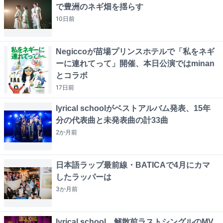
で豊洲のネギ畑を揺らす
10日
前
Negiccoが苗場プリンスホテルで「私をネギ
ーに連れてって」開催、本日公演ではminan
とコラボ
17日
前
lyrical schoolがベストアルバム発表、15年
分の代表曲と未発表曲の計33曲
2か月
前
日本語ラップ最前線・BATICAで4月にカマ
したラッパーは
3か月
前
lyrical school、解散前ラストシングルのMV