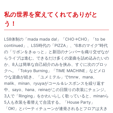
私の世界を変えてくれてありがと
う！
LS8体制の「mada mada da!」「CHO→CHO」「to be
continued」、LS5時代の「PIZZA」、“6本のマイク”時代
の「リボンをきゅっと」と新旧のナンバーを織り交ぜなが
らライブは進む。できるだけ多くの楽曲を詰め込みたいの
か、8人は簡単な自己紹介のみを挟み、すぐに次のブロッ
クへ。「Tokyo Burning」「TIME MACHINE」などメロ
ウな楽曲が続き、「ユメミテル」でtmrw、mana、
malik、minan、ryuyaがコール＆レスポンスを繰り返す
中、sayo、hana、reinaがこの日限りの衣装にチェンジ。
3人で「Ringing」をかわいらしく歌っていると、minanら
5人も衣装を着替えて合流する。「House Party」
「OK!」とパーティチューンが連発されるとフロアは大き