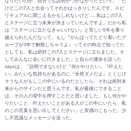
なりたいのか、自分でも説明がつかなかったという。「だ
けどこの7人と出会ってそれがはっきりしたんです。スピ
リチュアルに聞こえるかもしれないけど……私はこの7人
とステージに立つ未来が決まっていたんですよ。だから私
は『ステージに立たなきゃいけない』と苦しい5年を乗り
越えられたんだなって。もし『がんばってたどり着いたグ
ループが3年で解散しちゃうよ』ってその時点で知ってた
としても、私は絶対この7人とステージに立ちました。そ
してみんなに会いに行きました」と自らの運命を語った
sayoは、「説明できないけど『何かやりたい』『叶えた
い』みたいな気持ちがあるのに『全然ダメだよ』とくじけ
そうな人がもしこの中にいるのだとしたら、それは絶対未
来からのサインだと思うんです。私が最後にできること
は、その人の背中を押すことだと思いました。もし何かや
りたいこと、叶えたいことがある人がこの中にいたら、私
のこの言葉を思い出してください」と実感のこもった、少
し不思議なメッセージを送った。