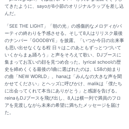
てきたように、sayoが8小節のオリジナルラップを差し込
んだ。
「SEE THE LIGHT」「朝の光」の感傷的なメロディがパ
ーティの終わりを予感させる。そして8人はリリスク最後
のナンバー「GOODBYE」を披露。「いつか今日の出来事
も思い出せなくなる程 日々はこのあともずっとつづいて
いくからまぁ踊ろう」と声をそろえて歌い、DJブースに
集まってお互いの顔を見つめ合った。lyrical schoolの歴
史を締めくくる最後の1曲に選ばれたのは、LS8の始まり
の曲「NEW WORLD」。hanaは「みんなの大きな声を聞
かせてください」とヘッズに呼びかけ、malikは「僕たち
に出会ってくれて本当にありがとう」と感謝を告げる。
reinaもDJブースを飛び出し、8人は横一列で満員のフロ
アを見渡しながら未来の希望に満ちたメッセージを届け
た。