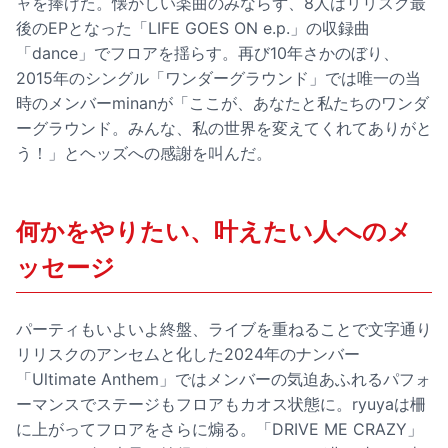
ャを捧げた。懐かしい楽曲のみならず、8人はリリスク最
後のEPとなった「LIFE GOES ON e.p.」の収録曲
「dance」でフロアを揺らす。再び10年さかのぼり、
2015年のシングル「ワンダーグラウンド」では唯一の当
時のメンバーminanが「ここが、あなたと私たちのワンダ
ーグラウンド。みんな、私の世界を変えてくれてありがと
う！」とヘッズへの感謝を叫んだ。
何かをやりたい、叶えたい人へのメ
ッセージ
パーティもいよいよ終盤、ライブを重ねることで文字通り
リリスクのアンセムと化した2024年のナンバー
「Ultimate Anthem」ではメンバーの気迫あふれるパフォ
ーマンスでステージもフロアもカオス状態に。ryuyaは柵
に上がってフロアをさらに煽る。「DRIVE ME CRAZY」