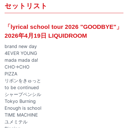
セットリスト
「lyrical school tour 2026 "GOODBYE"」
2026年4月19日 LIQUIDROOM
brand new day
4EVER YOUNG
mada mada da!
CHO→CHO
PIZZA
リボンをきゅっと
to be continued
シャープペンシル
Tokyo Burning
Enough is school
TIME MACHINE
ユメミテル