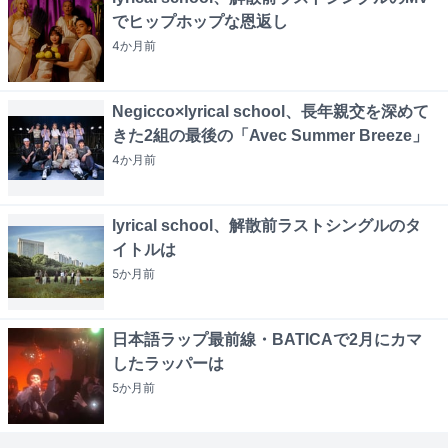
でヒップホップな恩返し
4か月
前
Negicco×lyrical school、長年親交を深めて
きた2組の最後の「Avec Summer Breeze」
4か月
前
lyrical school、解散前ラストシングルのタ
イトルは
5か月
前
日本語ラップ最前線・BATICAで2月にカマ
したラッパーは
5か月
前