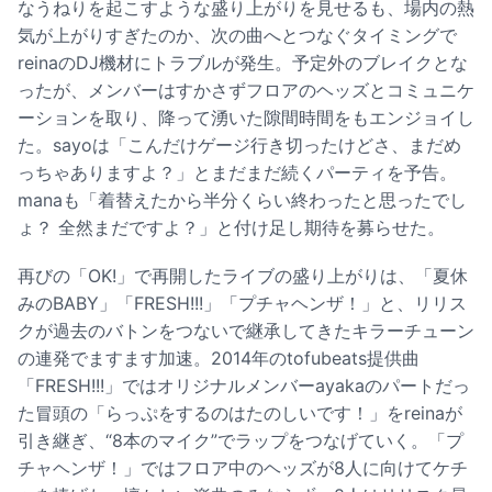
なうねりを起こすような盛り上がりを見せるも、場内の熱
気が上がりすぎたのか、次の曲へとつなぐタイミングで
reinaのDJ機材にトラブルが発生。予定外のブレイクとな
ったが、メンバーはすかさずフロアのヘッズとコミュニケ
ーションを取り、降って湧いた隙間時間をもエンジョイし
た。sayoは「こんだけゲージ行き切ったけどさ、まだめ
っちゃありますよ？」とまだまだ続くパーティを予告。
manaも「着替えたから半分くらい終わったと思ったでし
ょ？ 全然まだですよ？」と付け足し期待を募らせた。
再びの「OK!」で再開したライブの盛り上がりは、「夏休
みのBABY」「FRESH!!!」「プチャヘンザ！」と、リリス
クが過去のバトンをつないで継承してきたキラーチューン
の連発でますます加速。2014年のtofubeats提供曲
「FRESH!!!」ではオリジナルメンバーayakaのパートだっ
た冒頭の「らっぷをするのはたのしいです！」をreinaが
引き継ぎ、“8本のマイク”でラップをつなげていく。「プ
チャヘンザ！」ではフロア中のヘッズが8人に向けてケチ