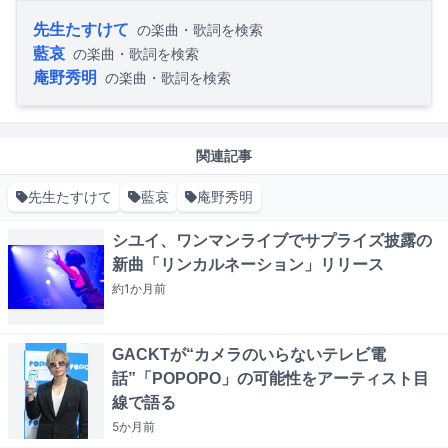
先生たすけて
の楽曲・歌詞を検索
藍哀
の楽曲・歌詞を検索
庵野秀明
の楽曲・歌詞を検索
関連記事
先生たすけて
藍哀
庵野秀明
シユイ、ワンマンライブでサプライズ披露の
新曲「リンカルネーション」リリース
約1か月
前
GACKTが“カメラのいらないテレビ電
話”「POPOPO」の可能性をアーティスト目
線で語る
5か月
前