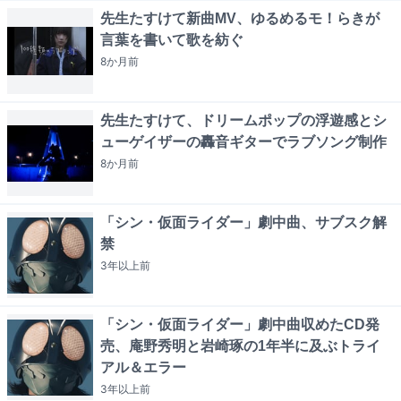
先生たすけて新曲MV、ゆるめるモ！らきが
言葉を書いて歌を紡ぐ
8か月
前
先生たすけて、ドリームポップの浮遊感とシ
ューゲイザーの轟音ギターでラブソング制作
8か月
前
「シン・仮面ライダー」劇中曲、サブスク解
禁
3年以上
前
「シン・仮面ライダー」劇中曲収めたCD発
売、庵野秀明と岩崎琢の1年半に及ぶトライ
アル＆エラー
3年以上
前