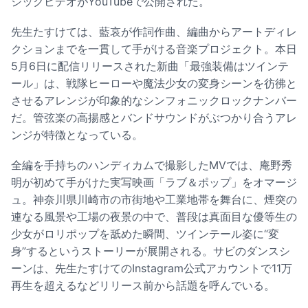
ジックビデオがYouTubeで公開された。
先生たすけては、藍哀が作詞作曲、編曲からアートディレ
クションまでを一貫して手がける音楽プロジェクト。本日
5月6日に配信リリースされた新曲「最強装備はツインテ
ール」は、戦隊ヒーローや魔法少女の変身シーンを彷彿と
させるアレンジが印象的なシンフォニックロックナンバー
だ。管弦楽の高揚感とバンドサウンドがぶつかり合うアレ
ンジが特徴となっている。
全編を手持ちのハンディカムで撮影したMVでは、庵野秀
明が初めて手がけた実写映画「ラブ＆ポップ」をオマージ
ュ。神奈川県川崎市の市街地や工業地帯を舞台に、煙突の
連なる風景や工場の夜景の中で、普段は真面目な優等生の
少女がロリポップを舐めた瞬間、ツインテール姿に“変
身”するというストーリーが展開される。サビのダンスシ
ーンは、先生たすけてのInstagram公式アカウントで11万
再生を超えるなどリリース前から話題を呼んでいる。