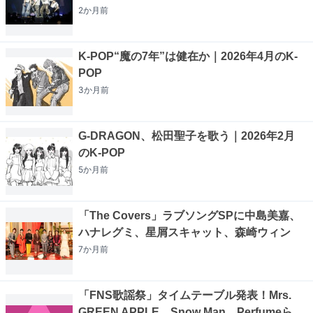
2か月
前
K-POP“魔の7年”は健在か｜2026年4月のK-
POP
3か月
前
G-DRAGON、松田聖子を歌う｜2026年2月
のK-POP
5か月
前
「The Covers」ラブソングSPに中島美嘉、
ハナレグミ、星屑スキャット、森崎ウィン
7か月
前
「FNS歌謡祭」タイムテーブル発表！Mrs.
GREEN APPLE、Snow Man、Perfumeら