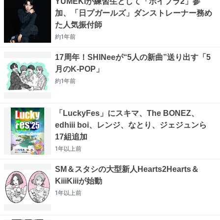
YUMEKIが練習生として「ボイプラ2」参
加、「日プガールズ」ダンストレーナー務め
た人気振付師
約1年
前
17周年！SHINeeが“5人の新曲”送り出す「5
月のK-POP」
約1年
前
「LuckyFes」にスキマ、The BONEZ、
edhiii boi、レンジ、なとり、ジェジュンら
17組追加
1年以上
前
SM＆スタシの大型新人Hearts2Hearts＆
KiiiKiiiが始動
1年以上
前