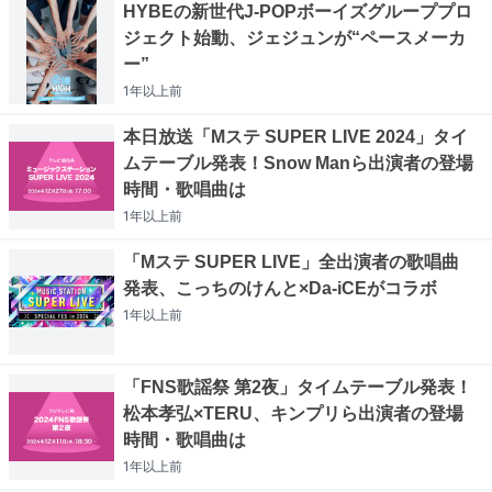
HYBEの新世代J-POPボーイズグループプロ
ジェクト始動、ジェジュンが“ペースメーカ
ー”
1年以上
前
本日放送「Mステ SUPER LIVE 2024」タイ
ムテーブル発表！Snow Manら出演者の登場
時間・歌唱曲は
1年以上
前
「Mステ SUPER LIVE」全出演者の歌唱曲
発表、こっちのけんと×Da-iCEがコラボ
1年以上
前
「FNS歌謡祭 第2夜」タイムテーブル発表！
松本孝弘×TERU、キンプリら出演者の登場
時間・歌唱曲は
1年以上
前