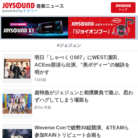
powered by
ナタリー
#ジェジュン
明日「しゃべくり007」にWEST.濵田、
ACEes那須ら出演、“美ボディー”の秘訣を
明かす
13日
前
超特急がジェジュンと相撲勝負で遊ぶ、思わ
ずハグしてしまう場面も
約1か月
前
Weverse Conで総勢30組競演、&TEAMら
参加RAINトリビュート企画も