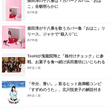
柴田淳の十八番は？カバーアルバム「おは
こ」全貌明らかに
約7年
前
柴田淳が十八番を歌うカバー集「おはこ」リ
リース、ジャケで“箱入り”に
約7年
前
Toshlが鬼龍院翔と「格付けチェック」に参
戦、お菓子を食べ続け浜田雅功にいじられる
8年近く
前
「半分、青い。」彩るヒット曲満載コンピ
「すずめのうた」、北川悦吏子の解説付き
8年近く
前