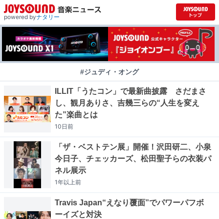
powered by
ナタリー
#ジュディ・オング
ILLIT「うたコン」で最新曲披露 さだまさ
し、観月ありさ、吉幾三らの“人生を変え
た”楽曲とは
10日
前
「ザ・ベストテン展」開催！沢田研二、小泉
今日子、チェッカーズ、松田聖子らの衣装パ
ネル展示
1年以上
前
Travis Japan“えなり覆面”でパワーパフボ
ーイズと対決