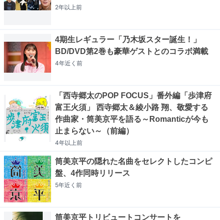
2年以上
前
4期生レギュラー「乃木坂スター誕生！」
BD/DVD第2巻も豪華ゲストとのコラボ満載
4年近く
前
「西寺郷太のPOP FOCUS」番外編「歩津府
富王火須」 西寺郷太＆綾小路 翔、敬愛する
作曲家・筒美京平を語る～Romanticが今も
止まらない～（前編）
4年以上
前
筒美京平の隠れた名曲をセレクトしたコンピ
盤、4作同時リリース
5年近く
前
筒美京平トリビュートコンサートを