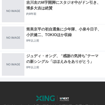
吉川友のM字開脚にスタジオ中がドン引き、
博多大吉は絶賛
NO IMAGE
約8年
前
筒美京平の初自選集に少年隊、小泉今日子、
小沢健二、TOKIOほか収録
NO IMAGE
8年以上
前
ジュディ・オング、 “感謝の気持ち”テーマ
の新シングル「ほほえみをありがとう」
NO IMAGE
8年以上
前