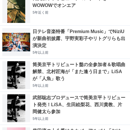
WOWOWでオンエア
5年近く
前
日テレ音楽特番「Premium Music」でNiziU
が新曲初披露、宇野実彩子やリトグリらも出
演決定
5年以上
前
筒美京平トリビュート盤の全参加者＆歌唱曲
解禁、北村匠海が「また逢う日まで」LiSA
が「人魚」歌う
5年以上
前
武部聡志プロデュースで筒美京平トリビュー
ト発売！LiSA、生田絵梨花、西川貴教、片
岡健太ら参加
5年以上
前